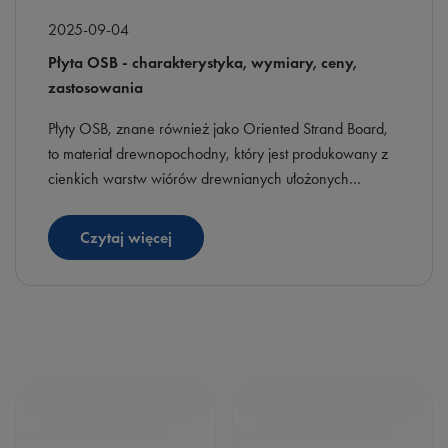
2025-09-04
Płyta OSB - charakterystyka, wymiary, ceny,
zastosowania
Płyty OSB, znane również jako Oriented Strand Board,
to materiał drewnopochodny, który jest produkowany z
cienkich warstw wiórów drewnianych ułożonych
naprzemiennie w różnych kierunkach. Dzięki temu płyta
jest bardzo wytrzymała i stabilna. Płyty OSB są szeroko
Czytaj więcej
stosowane w budownictwie, stolarstwie i innych
dziedzinach przemysłu.