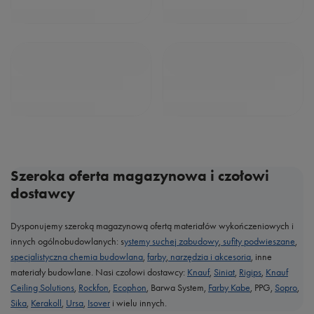
Szeroka oferta magazynowa i czołowi
dostawcy
Dysponujemy szeroką magazynową ofertą materiałów wykończeniowych i
innych ogólnobudowlanych: s
ystemy suchej zabudowy
,
sufity podwieszane
,
specjalistyczna chemia budowlana
,
farby
,
narzędzia i akcesoria
, inne
materiały budowlane. Nasi czołowi dostawcy:
Knauf
,
Siniat
,
Rigips
,
Knauf
Ceiling Solutions
,
Rockfon
,
Ecophon
, Barwa System,
Farby Kabe
, PPG,
Sopro
,
Sika
,
Kerakoll
,
Ursa
,
Isover
i wielu innych.