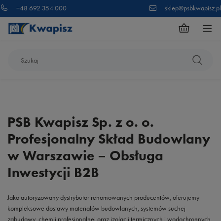
+48 692 354 000
sklep@psbkwapisz.pl
PSB Kwapisz Sp. z o. o.
Profesjonalny Skład Budowlany
w Warszawie – Obsługa
Inwestycji B2B
Jako autoryzowany dystrybutor renomowanych producentów, oferujemy
kompleksowe dostawy materiałów budowlanych, systemów suchej
zabudowy, chemii profesjonalnej oraz izolacji termicznych i wodochronnych.