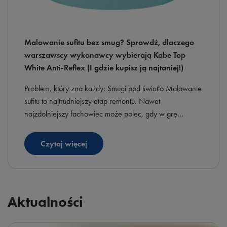
Malowanie sufitu bez smug? Sprawdź, dlaczego
warszawscy wykonawcy wybierają Kabe Top
White Anti-Reflex (I gdzie kupisz ją najtaniej!)
Problem, który zna każdy: Smugi pod światło Malowanie
sufitu to najtrudniejszy etap remontu. Nawet
najzdolniejszy fachowiec może polec, gdy w grę
wchodzi duże nasłonecznienie i modne, otwarte
przestrzenie. Standardowe farby często pozostawiają
Czytaj więcej
widoczne „pasu”, które psują efekt końcowy.
Rozwiązanie? Farba antyrefleksyjna.
Aktualności