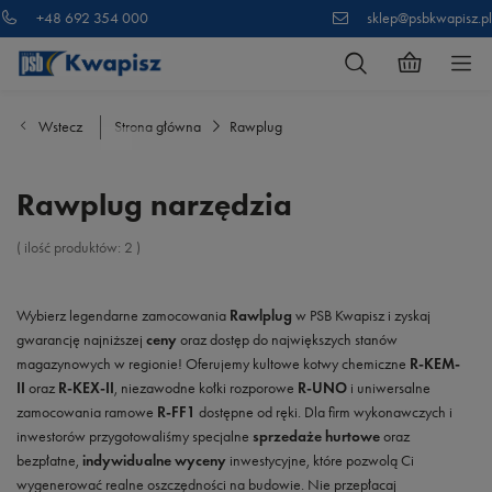
+48 692 354 000
sklep@psbkwapisz.pl
Wstecz
Strona główna
Rawplug
Rawplug narzędzia
( ilość produktów:
2
)
Wybierz legendarne zamocowania
Rawlplug
w PSB Kwapisz i zyskaj
gwarancję najniższej
ceny
oraz dostęp do największych stanów
magazynowych w regionie! Oferujemy kultowe kotwy chemiczne
R-KEM-
II
oraz
R-KEX-II
, niezawodne kołki rozporowe
R-UNO
i uniwersalne
zamocowania ramowe
R-FF1
dostępne od ręki. Dla firm wykonawczych i
inwestorów przygotowaliśmy specjalne
sprzedaże hurtowe
oraz
bezpłatne,
indywidualne wyceny
inwestycyjne, które pozwolą Ci
wygenerować realne oszczędności na budowie. Nie przepłacaj