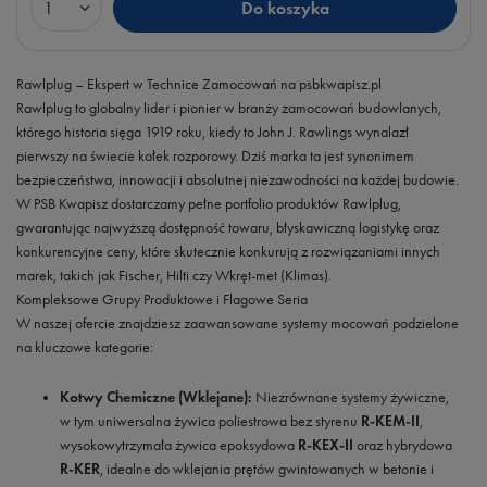
Do koszyka
Ilość produktów
Rawlplug – Ekspert w Technice Zamocowań na psbkwapisz.pl
Rawlplug to globalny lider i pionier w branży zamocowań budowlanych,
którego historia sięga 1919 roku, kiedy to John J. Rawlings wynalazł
pierwszy na świecie kołek rozporowy. Dziś marka ta jest synonimem
bezpieczeństwa, innowacji i absolutnej niezawodności na każdej budowie.
W PSB Kwapisz dostarczamy pełne portfolio produktów Rawlplug,
gwarantując najwyższą dostępność towaru, błyskawiczną logistykę oraz
konkurencyjne ceny, które skutecznie konkurują z rozwiązaniami innych
marek, takich jak Fischer, Hilti czy Wkręt-met (Klimas).
Kompleksowe Grupy Produktowe i Flagowe Seria
W naszej ofercie znajdziesz zaawansowane systemy mocowań podzielone
na kluczowe kategorie:
Kotwy Chemiczne (Wklejane):
Niezrównane systemy żywiczne,
w tym uniwersalna żywica poliestrowa bez styrenu
R-KEM-II
,
wysokowytrzymała żywica epoksydowa
R-KEX-II
oraz hybrydowa
R-KER
, idealne do wklejania prętów gwintowanych w betonie i