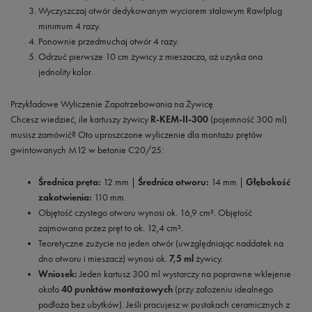
Wyczyszczaj otwór dedykowanym wyciorem stalowym Rawlplug
minimum 4 razy.
Ponownie przedmuchaj otwór 4 razy.
Odrzuć pierwsze 10 cm żywicy z mieszacza, aż uzyska ona
jednolity kolor.
Przykładowe Wyliczenie Zapotrzebowania na Żywicę
Chcesz wiedzieć, ile kartuszy żywicy
R-KEM-II-300
(pojemność 300 ml)
musisz zamówić? Oto uproszczone wyliczenie dla montażu prętów
gwintowanych M12 w betonie C20/25:
Średnica pręta:
12 mm |
Średnica otworu:
14 mm |
Głębokość
zakotwienia:
110 mm.
Objętość czystego otworu wynosi ok. 16,9 cm³. Objętość
zajmowana przez pręt to ok. 12,4 cm³.
Teoretyczne zużycie na jeden otwór (uwzględniając naddatek na
dno otworu i mieszacz) wynosi ok.
7,5 ml
żywicy.
Wniosek:
Jeden kartusz 300 ml wystarczy na poprawne wklejenie
około
40 punktów montażowych
(przy założeniu idealnego
podłoża bez ubytków). Jeśli pracujesz w pustakach ceramicznych z