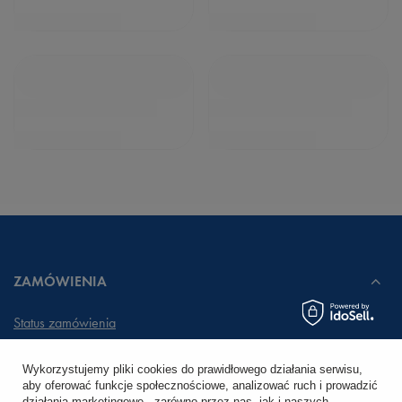
ZAMÓWIENIA
Status zamówienia
Śledzenie przesyłki
Wykorzystujemy pliki cookies do prawidłowego działania serwisu,
aby oferować funkcje społecznościowe, analizować ruch i prowadzić
Chcę zareklamować produkt
działania marketingowe - zarówno przez nas, jak i naszych