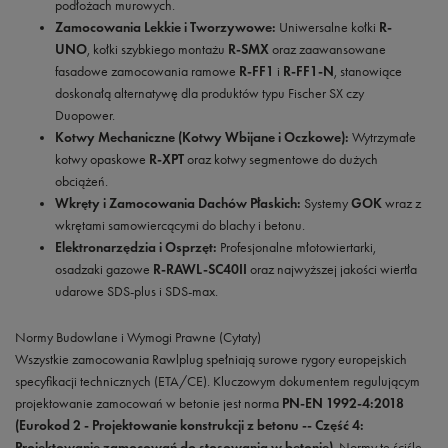
podłożach murowych.
Zamocowania Lekkie i Tworzywowe:
Uniwersalne kołki
R-
UNO
, kołki szybkiego montażu
R-SMX
oraz zaawansowane
fasadowe zamocowania ramowe
R-FF1
i
R-FF1-N
, stanowiące
doskonałą alternatywę dla produktów typu Fischer SX czy
Duopower.
Kotwy Mechaniczne (Kotwy Wbijane i Oczkowe):
Wytrzymałe
kotwy opaskowe
R-XPT
oraz kotwy segmentowe do dużych
obciążeń.
Wkręty i Zamocowania Dachów Płaskich:
Systemy
GOK
wraz z
wkrętami samowiercącymi do blachy i betonu.
Elektronarzędzia i Osprzęt:
Profesjonalne młotowiertarki,
osadzaki gazowe
R-RAWL-SC40II
oraz najwyższej jakości wiertła
udarowe SDS-plus i SDS-max.
Normy Budowlane i Wymogi Prawne (Cytaty)
Wszystkie zamocowania Rawlplug spełniają surowe rygory europejskich
specyfikacji technicznych (ETA/CE). Kluczowym dokumentem regulującym
projektowanie zamocowań w betonie jest norma
PN-EN 1992-4:2018
(Eurokod 2 - Projektowanie konstrukcji z betonu -- Część 4:
Projektowanie zamocowań do stosowania w betonie)
. Normy te ściśle