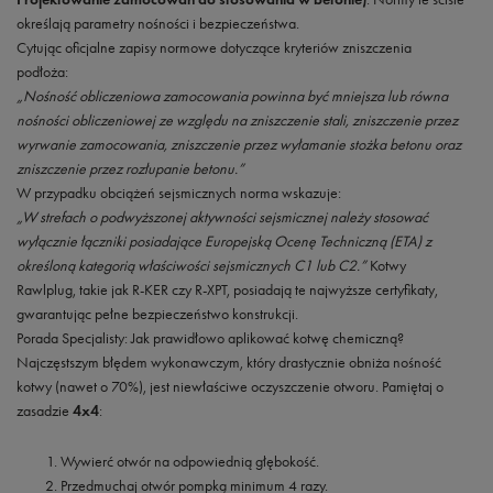
określają parametry nośności i bezpieczeństwa.
Cytując oficjalne zapisy normowe dotyczące kryteriów zniszczenia
podłoża:
„Nośność obliczeniowa zamocowania powinna być mniejsza lub równa
nośności obliczeniowej ze względu na zniszczenie stali, zniszczenie przez
wyrwanie zamocowania, zniszczenie przez wyłamanie stożka betonu oraz
zniszczenie przez rozłupanie betonu.”
W przypadku obciążeń sejsmicznych norma wskazuje:
„W strefach o podwyższonej aktywności sejsmicznej należy stosować
wyłącznie łączniki posiadające Europejską Ocenę Techniczną (ETA) z
określoną kategorią właściwości sejsmicznych C1 lub C2.”
Kotwy
Rawlplug, takie jak R-KER czy R-XPT, posiadają te najwyższe certyfikaty,
gwarantując pełne bezpieczeństwo konstrukcji.
Porada Specjalisty: Jak prawidłowo aplikować kotwę chemiczną?
Najczęstszym błędem wykonawczym, który drastycznie obniża nośność
kotwy (nawet o 70%), jest niewłaściwe oczyszczenie otworu. Pamiętaj o
zasadzie
4x4
:
Wywierć otwór na odpowiednią głębokość.
Przedmuchaj otwór pompką minimum 4 razy.