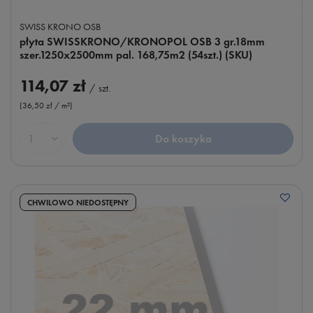
SWISS KRONO OSB
płyta SWISSKRONO/KRONOPOL OSB 3 gr.18mm
szer.1250x2500mm pal. 168,75m2 (54szt.) (SKU)
114,07 zł
/
szt.
(36,50 zł / m²
)
Do koszyka
Ilość produktów
CHWILOWO NIEDOSTĘPNY