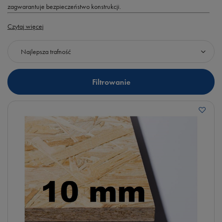
zagwarantuje bezpieczeństwo konstrukcji.
Czytaj więcej
Zmień sortowanie
Najlepsza trafność
Filtrowanie