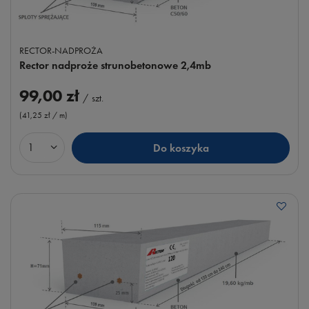
RECTOR-NADPROŻA
Rector nadproże strunobetonowe 2,4mb
99,00 zł
/
szt.
(41,25 zł / m
)
Do koszyka
Ilość produktów