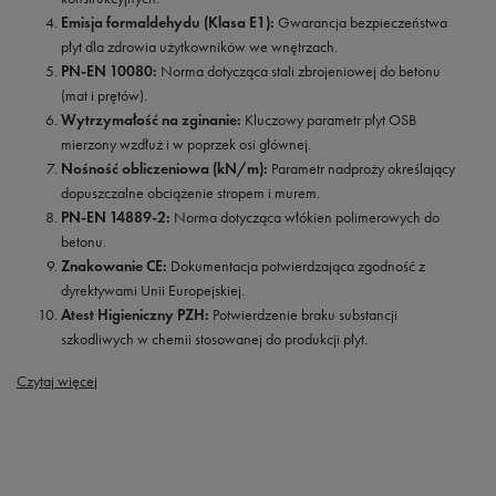
Emisja formaldehydu (Klasa E1):
Gwarancja bezpieczeństwa
płyt dla zdrowia użytkowników we wnętrzach.
PN-EN 10080:
Norma dotycząca stali zbrojeniowej do betonu
(mat i prętów).
Wytrzymałość na zginanie:
Kluczowy parametr płyt OSB
mierzony wzdłuż i w poprzek osi głównej.
Nośność obliczeniowa (kN/m):
Parametr nadproży określający
dopuszczalne obciążenie stropem i murem.
PN-EN 14889-2:
Norma dotycząca włókien polimerowych do
betonu.
Znakowanie CE:
Dokumentacja potwierdzająca zgodność z
dyrektywami Unii Europejskiej.
Atest Higieniczny PZH:
Potwierdzenie braku substancji
szkodliwych w chemii stosowanej do produkcji płyt.
Czytaj więcej