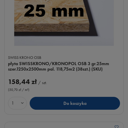
SWISS KRONO OSB
płyta SWISSKRONO/KRONOPOL OSB 3 gr.25mm
szer.1250x2500mm pal. 118,75m2 (38szt.) (SKU)
158,44 zł
/
szt.
(50,70 zł / m²
)
Do koszyka
Ilość produktów