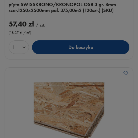
płyta SWISSKRONO/KRONOPOL OSB 3 gr. 8mm
szer.1250x2500mm pal. 375,00m2 (120szt.) (SKU)
57,40 zł
/
szt.
(18,37 zł / m²
)
Do koszyka
Ilość produktów