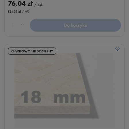
76,04 zł
/
szt.
(24,33 zł / m²
)
Do koszyka
Ilość produktów
CHWILOWO NIEDOSTĘPNY