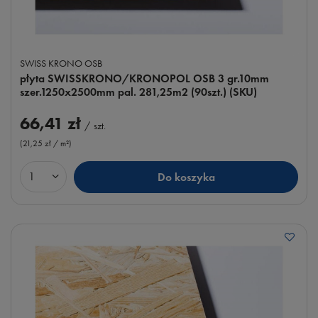
SWISS KRONO OSB
płyta SWISSKRONO/KRONOPOL OSB 3 gr.10mm
szer.1250x2500mm pal. 281,25m2 (90szt.) (SKU)
66,41 zł
/
szt.
(21,25 zł / m²
)
Do koszyka
Ilość produktów