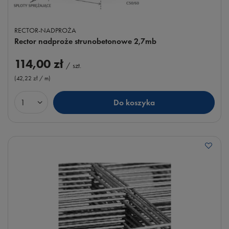
RECTOR-NADPROŻA
Rector nadproże strunobetonowe 2,7mb
114,00 zł
/
szt.
(42,22 zł / m
)
Do koszyka
Ilość produktów