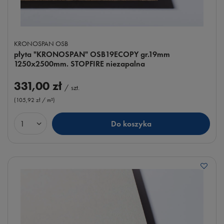
KRONOSPAN OSB
płyta "KRONOSPAN" OSB19ECOPY gr.19mm
1250x2500mm. STOPFIRE niezapalna
331,00 zł
/
szt.
(105,92 zł / m²
)
Do koszyka
Ilość produktów