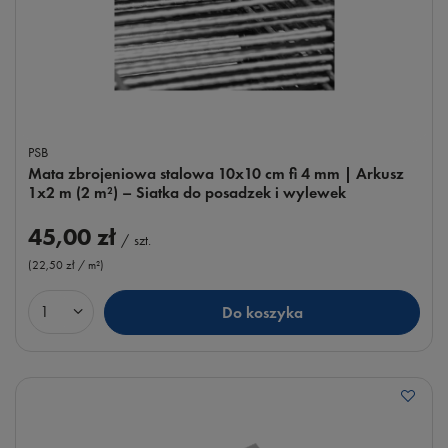
PSB
Mata zbrojeniowa stalowa 10x10 cm fi 4 mm | Arkusz
1x2 m (2 m²) – Siatka do posadzek i wylewek
45,00 zł
/
szt.
(22,50 zł / m²
)
Do koszyka
Ilość produktów