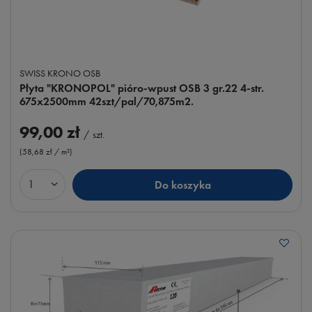
SWISS KRONO OSB
Płyta "KRONOPOL" pióro-wpust OSB 3 gr.22 4-str.
675x2500mm 42szt/pal/70,875m2.
99,00 zł
/
szt.
(58,68 zł / m²
)
Do koszyka
Ilość produktów