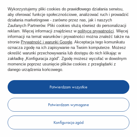
Śledzenie przesyłki
Wykorzystujemy pliki cookies do prawidłowego działania serwisu,
aby oferować funkcje społecznościowe, analizować ruch i prowadzić
Chcę zareklamować produkt
działania marketingowe - zarówno przez nas, jak i naszych
Zaufanych Partnerów. Pliki cookies służą również do personalizacji
reklam. Więcej informacji znajdziesz w
polityce prywatności
. Więcej
Chcę zwrócić produkt
informacji na temat warunków i prywatności można znaleźć także na
stronie
Prywatność i warunki Google
. Akceptacja tego komunikatu
Chcę wymienić towar
oznacza zgodę na ich zapisywanie na Twoim komputerze. Możesz
określić warunki przechowywania lub dostępu do nich klikając w
zakładkę „Konfiguracja zgód”. Zgodę możesz wycofać w dowolnym
KONTO
momencie poprzez usunięcie plików cookies z przeglądarki z
danego urządzenia końcowego.
REGULAMINY
Potwierdzam wszystkie
KONTAKT
Potwierdzam wymagane
W sklepie prezentujemy ceny brutto (z VAT).
Konfiguracja zgód