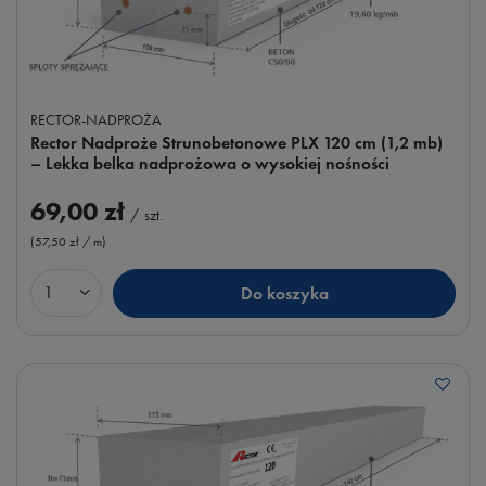
RECTOR-NADPROŻA
Rector Nadproże Strunobetonowe PLX 120 cm (1,2 mb)
– Lekka belka nadprożowa o wysokiej nośności
69,00 zł
/
szt.
(57,50 zł / m
)
Do koszyka
Ilość produktów