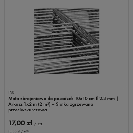
PSB
Mata zbrojeniowa do posadzek 10x10 cm fi 2.3 mm |
Arkusz 1x2 m (2 m²) – Siatka zgrzewana
przeciwskurczowa
17,00 zł
/
szt.
(8,50 zł / m²
)