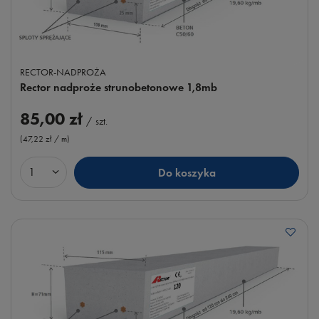
RECTOR-NADPROŻA
Rector nadproże strunobetonowe 1,8mb
85,00 zł
/
szt.
(47,22 zł / m
)
Do koszyka
Ilość produktów