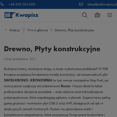
+48 692 354 000
sklep@psbkwapisz.pl
Wstecz
Strona główna
Drewno, Płyty konstrukcyjne
Drewno, Płyty konstrukcyjne
( ilość produktów:
20
)
Budujesz ściany, montujesz stropy, a może wykańczasz poddasze? W PSB
Kwapisz znajdziesz fundamenty trwałej konstrukcji: od niezawodnych płyt
SWISS KRONO
i
KRONOSPAN
(w tym wersje niezapalne Stop Fire), po
nowoczesne nadproża strunobetonowe
Rector
. Nasza oferta to także
profesjonalne zbrojenie posadzek – maty stalowe oraz mikrozbrojenie
polipropylenowe, które zapobiegają pękaniu wylewek. Zapewniamy pełną
gamę grubości i wymiarów płyt OSB 3 oraz MFP, dostępnych od ręki w
atrakcyjnych cenach hurtowych. Postaw na sprawdzone marki i
kompleksowe zaopatrzenie, które przyspieszy Twoje prace budowlane i