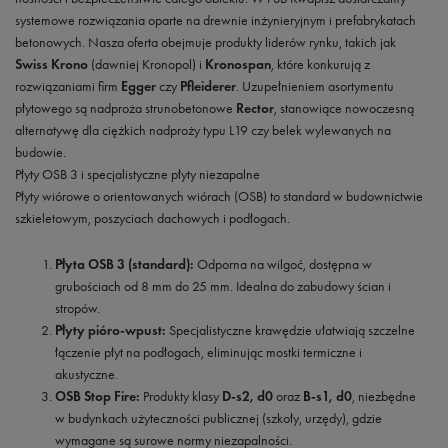
systemowe rozwiązania oparte na drewnie inżynieryjnym i prefabrykatach
betonowych. Nasza oferta obejmuje produkty liderów rynku, takich jak
Swiss Krono
(dawniej Kronopol) i
Kronospan
, które konkurują z
rozwiązaniami firm
Egger
czy
Pfleiderer
. Uzupełnieniem asortymentu
płytowego są nadproża strunobetonowe
Rector
, stanowiące nowoczesną
alternatywę dla ciężkich nadproży typu L19 czy belek wylewanych na
budowie.
Płyty OSB 3 i specjalistyczne płyty niezapalne
Płyty wiórowe o orientowanych wiórach (OSB) to standard w budownictwie
szkieletowym, poszyciach dachowych i podłogach.
Płyta OSB 3 (standard):
Odporna na wilgoć, dostępna w
grubościach od 8 mm do 25 mm. Idealna do zabudowy ścian i
stropów.
Płyty pióro-wpust:
Specjalistyczne krawędzie ułatwiają szczelne
łączenie płyt na podłogach, eliminując mostki termiczne i
akustyczne.
OSB Stop Fire:
Produkty klasy
D-s2, d0
oraz
B-s1, d0
, niezbędne
w budynkach użyteczności publicznej (szkoły, urzędy), gdzie
wymagane są surowe normy niezapalności.