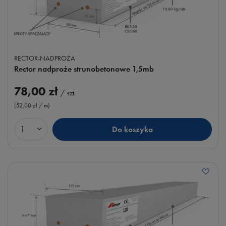
RECTOR-NADPROŻA
Rector nadproże strunobetonowe 1,5mb
78,00 zł
/
szt.
(52,00 zł / m
)
Do koszyka
Ilość produktów