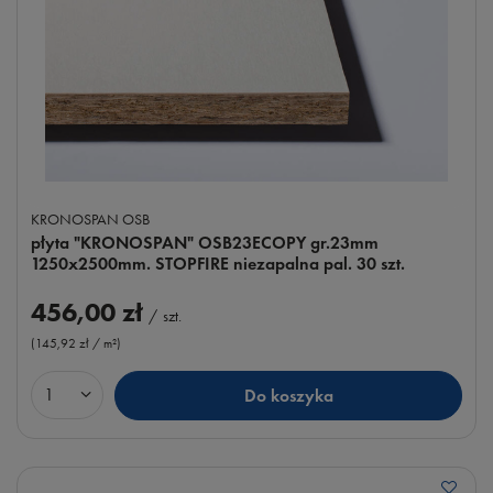
KRONOSPAN OSB
płyta "KRONOSPAN" OSB23ECOPY gr.23mm
1250x2500mm. STOPFIRE niezapalna pal. 30 szt.
456,00 zł
/
szt.
(145,92 zł / m²
)
Do koszyka
Ilość produktów