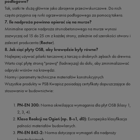
podłogowe?
Tak, siatki te służą głównie jako zbrojenie przeciwskurczowe. Do nich
często przypina się rurki ogrzewania podłogowego za pomocą takera.
7. Ile nadproża powinno opierać się na murze?
Minimalne oparcie nadproża strunobetonowego na murze wynosi
zazwyczaj od 15 do 25 cm z każdej strony, zależnie od szerokości otworu i
zaleceń producenta (
Rector
).
8. Jak ciąć płyty OSB, aby krawędzie były równe?
Najlepiej używać pilarki tarczowej z tarczą o drobnych zębach do drewna.
Warto ciąć płytę stroną "prawą" (ładniejszą) do dołu, aby zminimalizować
odpryski wiórów na krawędzi.
Normy i parametry techniczne materiałów konstrukcyjnych
Wszystkie produkty w PSB Kwapisz posiadają certyfikaty dopuszczające do
stosowania w budownictwie:
PN-EN 300:
Norma określająca wymagania dla płyt OSB (klasy 1,
2, 3, 4).
Klasa Reakcji na Ogień (np. B-s1, d0):
Europejska klasyfikacja
palności materiałów budowlanych.
PN-EN 845-2:
Norma dotycząca wymagań dla nadproży
konstrukcyjnych.