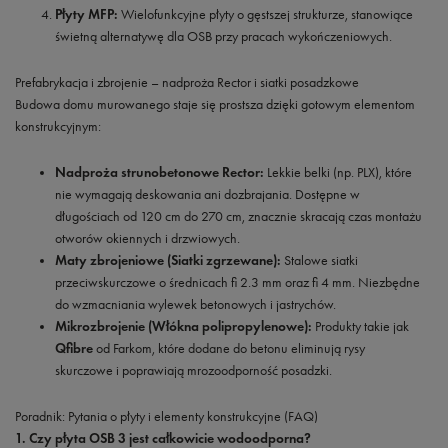
Płyty MFP:
Wielofunkcyjne płyty o gęstszej strukturze, stanowiące
świetną alternatywę dla OSB przy pracach wykończeniowych.
Prefabrykacja i zbrojenie – nadproża Rector i siatki posadzkowe
Budowa domu murowanego staje się prostsza dzięki gotowym elementom
konstrukcyjnym:
Nadproża strunobetonowe Rector:
Lekkie belki (np. PLX), które
nie wymagają deskowania ani dozbrajania. Dostępne w
długościach od 120 cm do 270 cm, znacznie skracają czas montażu
otworów okiennych i drzwiowych.
Maty zbrojeniowe (Siatki zgrzewane):
Stalowe siatki
przeciwskurczowe o średnicach fi 2.3 mm oraz fi 4 mm. Niezbędne
do wzmacniania wylewek betonowych i jastrychów.
Mikrozbrojenie (Włókna polipropylenowe):
Produkty takie jak
Qfibre
od Farkom, które dodane do betonu eliminują rysy
skurczowe i poprawiają mrozoodporność posadzki.
Poradnik: Pytania o płyty i elementy konstrukcyjne (FAQ)
1. Czy płyta OSB 3 jest całkowicie wodoodporna?