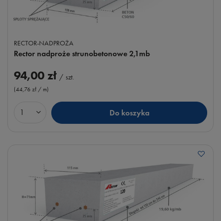
RECTOR-NADPROŻA
Rector nadproże strunobetonowe 2,1mb
94,00 zł
/
szt.
(44,76 zł / m
)
Do koszyka
Ilość produktów