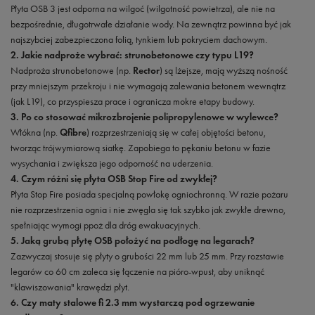
Płyta OSB 3 jest odporna na wilgoć (wilgotność powietrza), ale nie na
bezpośrednie, długotrwałe działanie wody. Na zewnątrz powinna być jak
najszybciej zabezpieczona folią, tynkiem lub pokryciem dachowym.
2. Jakie nadproże wybrać: strunobetonowe czy typu L19?
Nadproża strunobetonowe (np.
Rector
) są lżejsze, mają wyższą nośność
przy mniejszym przekroju i nie wymagają zalewania betonem wewnątrz
(jak L19), co przyspiesza prace i ogranicza mokre etapy budowy.
3. Po co stosować mikrozbrojenie polipropylenowe w wylewce?
Włókna (np.
Qfibre
) rozprzestrzeniają się w całej objętości betonu,
tworząc trójwymiarową siatkę. Zapobiega to pękaniu betonu w fazie
wysychania i zwiększa jego odporność na uderzenia.
4. Czym różni się płyta OSB Stop Fire od zwykłej?
Płyta Stop Fire posiada specjalną powłokę ogniochronną. W razie pożaru
nie rozprzestrzenia ognia i nie zwęgla się tak szybko jak zwykłe drewno,
spełniając wymogi ppoż dla dróg ewakuacyjnych.
5. Jaką grubą płytę OSB położyć na podłogę na legarach?
Zazwyczaj stosuje się płyty o grubości 22 mm lub 25 mm. Przy rozstawie
legarów co 60 cm zaleca się łączenie na pióro-wpust, aby uniknąć
"klawiszowania" krawędzi płyt.
6. Czy maty stalowe fi 2.3 mm wystarczą pod ogrzewanie