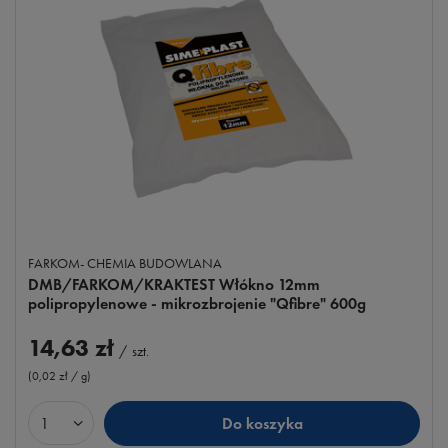
FARKOM- CHEMIA BUDOWLANA
DMB/FARKOM/KRAKTEST Włókno 12mm
polipropylenowe - mikrozbrojenie "Qfibre" 600g
14,63 zł
/
szt.
(0,02 zł / g
)
Do koszyka
Ilość produktów