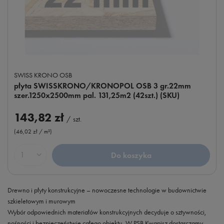
SWISS KRONO OSB
płyta SWISSKRONO/KRONOPOL OSB 3 gr.22mm
szer.1250x2500mm pal. 131,25m2 (42szt.) (SKU)
143,82 zł
/
szt.
(46,02 zł / m²
)
Do koszyka
Ilość produktów
Drewno i płyty konstrukcyjne – nowoczesne technologie w budownictwie
szkieletowym i murowym
Wybór odpowiednich materiałów konstrukcyjnych decyduje o sztywności,
nośności i bezpieczeństwie całego obiektu. W PSB Kwapisz dostarczamy