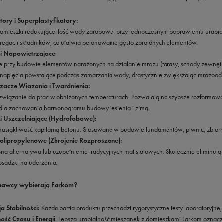
atory i Superplastyfikatory:
omieszki redukujące ilość wody zarobowej przy jednoczesnym poprawieniu urabialn
regacji składników, co ułatwia betonowanie gęsto zbrojonych elementów.
i Napowietrzające:
 przy budowie elementów narażonych na działanie mrozu (tarasy, schody zewnętrzn
 napięcia powstające podczas zamarzania wody, drastycznie zwiększając mrozood
zacze Wiązania i Twardnienia:
związanie do prac w obniżonych temperaturach. Pozwalają na szybsze rozformowan
dla zachowania harmonogramu budowy jesienią i zimą.
i Uszczelniające (Hydrofobowe):
nasiąkliwość kapilarną betonu. Stosowane w budowie fundamentów, piwnic, zbior
olipropylenowe (Zbrojenie Rozproszone):
a alternatywa lub uzupełnienie tradycyjnych mat stalowych. Skutecznie eliminują
osadzki na uderzenia.
nawcy wybierają Farkom?
 Stabilności:
Każda partia produktu przechodzi rygorystyczne testy laboratoryj
ść Czasu i Energii:
Lepsza urabialność mieszanek z domieszkami Farkom oznacza 