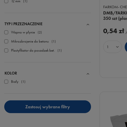
12 mm
1
FARKOM- CH
DMB/FARK
350 szt (pla
TYP I PRZEZNACZENIE
0,54 zł
Wapno w płynie
2
Mikrozbrojenie do betonu
1
Ilość prod
Plastyfikator do posadzek bet.
1
KOLOR
Biały
1
Zastosuj wybrane filtry