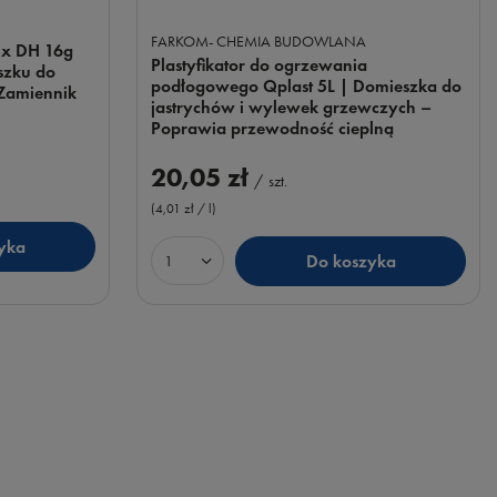
FARKOM- CHEMIA BUDOWLANA
ix DH 16g
Plastyfikator do ogrzewania
szku do
podłogowego Qplast 5L | Domieszka do
Zamiennik
jastrychów i wylewek grzewczych –
Poprawia przewodność cieplną
20,05 zł
/
szt.
(4,01 zł / l
)
yka
Do koszyka
Ilość produktów