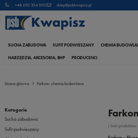
+48 692 354 000
sklep@psbkwapisz.pl
SUCHA ZABUDOWA
SUFIT PODWIESZANY
CHEMIA BUDOWLA
NARZĘDZIA, AKCESORIA, BHP
PRODUCENCI
Strona główna
Farkom- chemia budowlana
Kategorie
Farko
Sucha zabudowa
( ilość produktów
Sufit podwieszany
Farkom – Eksper