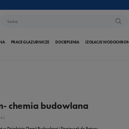
NA
PRACE GLAZURNICZE
DOCIEPLENIA
IZOLACJE WODOCHRO
m- chemia budowlana
:
4
)
t w Dziedzinie Chemii Budowlanej i Domieszek do Betonu