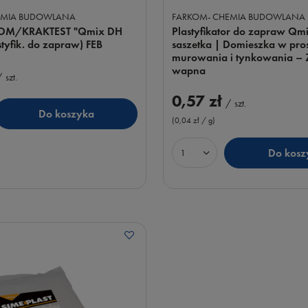
EMIA BUDOWLANA
FARKOM- CHEMIA BUDOWLANA
OM/KRAKTEST "Qmix DH
Plastyfikator do zapraw Qm
styfik. do zapraw) FEB
saszetka | Domieszka w pro
murowania i tynkowania – 
wapna
/
szt.
0,57 zł
/
szt.
Do koszyka
uktów
(0,04 zł / g
)
Do kosz
Ilość produktów