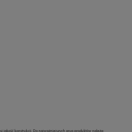
osi jakość konstrukcji. Do najważniejszych grup produktów należą: