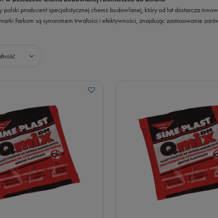
y polski producent specjalistycznej chemii budowlanej, który od lat dostarcza i
 marki Farkom są synonimem trwałości i efektywności, znajdując zastosowanie za
wanie
afność