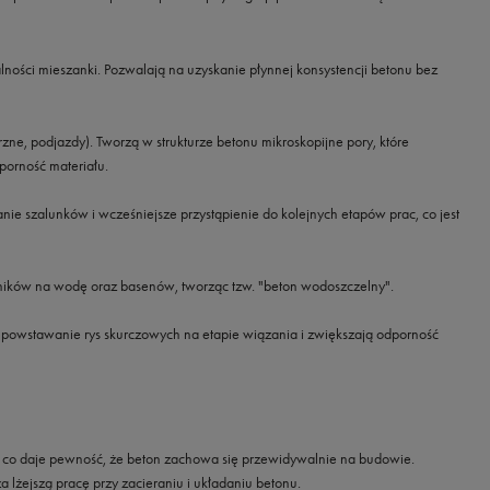
ości mieszanki. Pozwalają na uzyskanie płynnej konsystencji betonu bez
e, podjazdy). Tworzą w strukturze betonu mikroskopijne pory, które
porność materiału.
ie szalunków i wcześniejsze przystąpienie do kolejnych etapów prac, co jest
ników na wodę oraz basenów, tworząc tzw. "beton wodoszczelny".
 powstawanie rys skurczowych na etapie wiązania i zwiększają odporność
ne, co daje pewność, że beton zachowa się przewidywalnie na budowie.
lżejszą pracę przy zacieraniu i układaniu betonu.