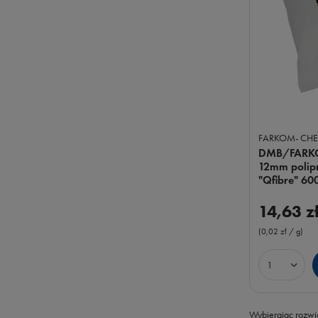
FARKOM- CH
DMB/FARK
12mm polip
"Qfibre" 60
14,63 z
(0,02 zł / g
)
Ilość prod
Wybierając rozwią