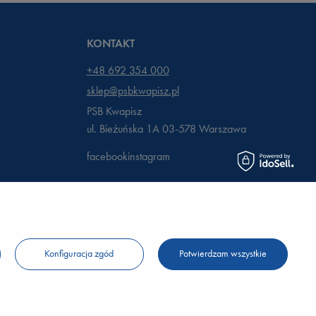
KONTAKT
+48 692 354 000
sklep@psbkwapisz.pl
PSB Kwapisz
ul. Bieżuńska 1A 03-578
Warszawa
facebook
instagram
Konfiguracja zgód
Potwierdzam wszystkie