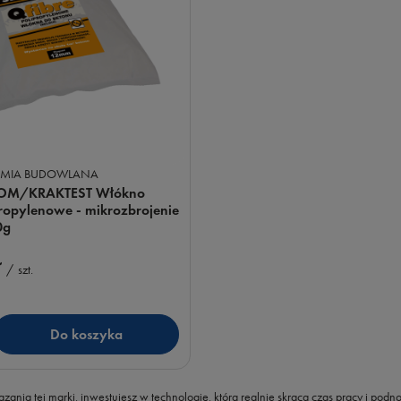
EMIA BUDOWLANA
OM/KRAKTEST Włókno
ropylenowe - mikrozbrojenie
0g
ł
/
szt.
Do koszyka
uktów
zania tej marki, inwestujesz w technologię, która realnie skraca czas pracy i podn