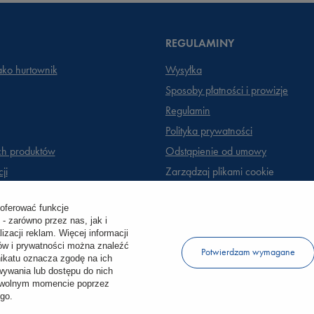
REGULAMINY
jako hurtownik
Wysyłka
Sposoby płatności i prowizje
Regulamin
Polityka prywatności
ch produktów
Odstąpienie od umowy
ji
Zarządzaj plikami cookie
 oferować funkcje
- zarówno przez nas, jak i
zacji reklam. Więcej informacji
ków i prywatności można znaleźć
Potwierdzam wymagane
ikatu oznacza zgodę na ich
ywania lub dostępu do nich
dowolnym momencie poprzez
go.