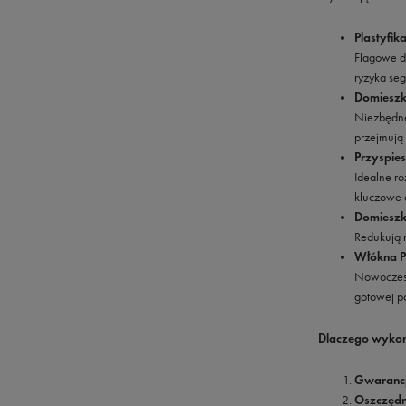
Plastyfik
Flagowe d
ryzyka seg
Domieszk
Niezbędne
przejmują
Przyspies
Idealne ro
kluczowe 
Domieszk
Redukują 
Włókna P
Nowoczesn
gotowej p
Dlaczego wyko
Gwarancja
Oszczędno