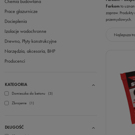
Chemia budowlana
Farkom
to uznan
Prace glazurnicze
zapraw. Produkty
przemysłowych.
Docieplenia
Izolacje wodochronne
Zmień sorto
Najlepsza tr
Drewno, Płyty konstrukcyjne
Narzędzia, akcesoria, BHP
Producenci
KATEGORIA
Domieszka do betonu
3
Zbrojenie
1
DŁUGOŚĆ