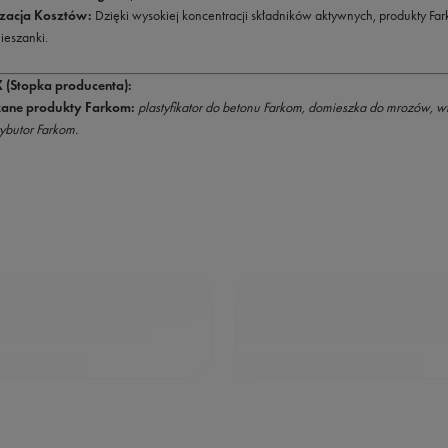
zacja Kosztów:
Dzięki wysokiej koncentracji składników aktywnych, produkty Fa
ieszanki.
 (Stopka producenta):
kane produkty Farkom:
plastyfikator do betonu Farkom, domieszka do mrozów, 
ybutor Farkom.