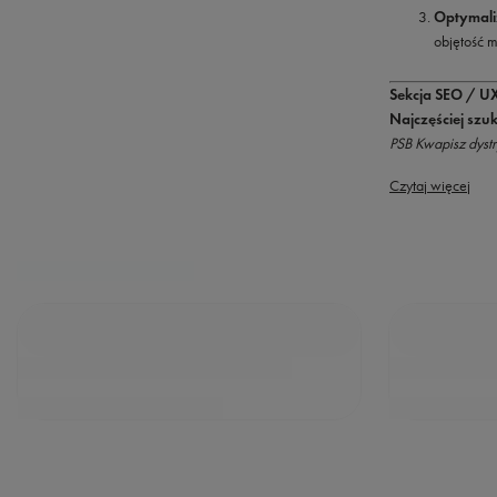
Optymali
objętość m
Sekcja SEO / UX
Najczęściej szu
PSB Kwapisz dystr
Czytaj więcej