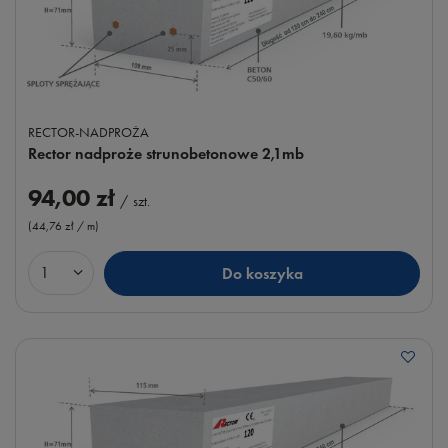
RECTOR-NADPROŻA
Rector nadproże strunobetonowe 2,1mb
94,00 zł
/
szt.
(44,76 zł / m
)
Do koszyka
Ilość produktów