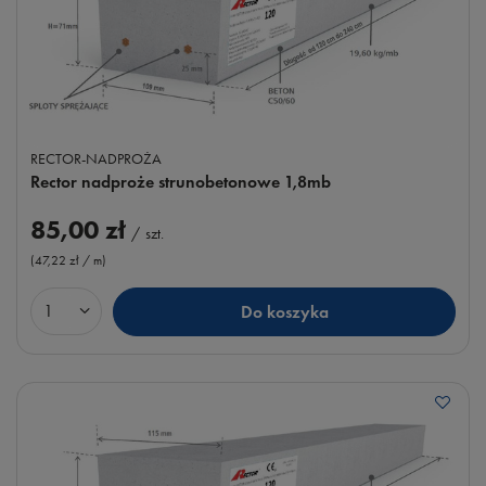
RECTOR-NADPROŻA
Rector nadproże strunobetonowe 1,8mb
85,00 zł
/
szt.
(47,22 zł / m
)
Do koszyka
Ilość produktów