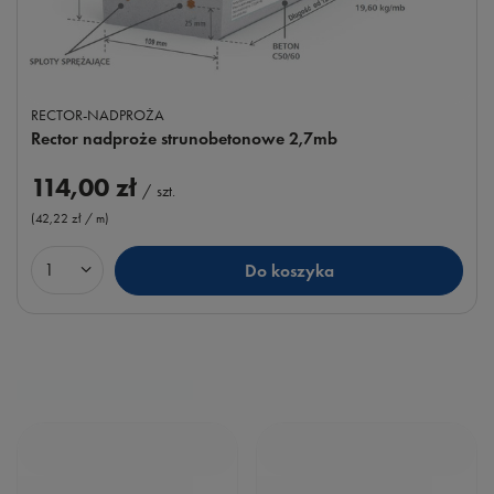
RECTOR-NADPROŻA
Rector nadproże strunobetonowe 2,7mb
114,00 zł
/
szt.
(42,22 zł / m
)
Do koszyka
Ilość produktów