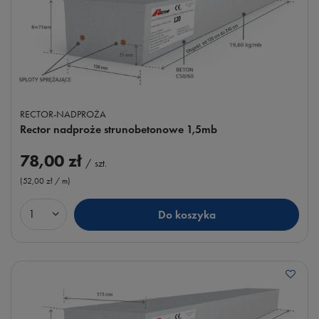
RECTOR-NADPROŻA
Rector nadproże strunobetonowe 1,5mb
78,00 zł
/
szt.
(52,00 zł / m
)
Do koszyka
Ilość produktów