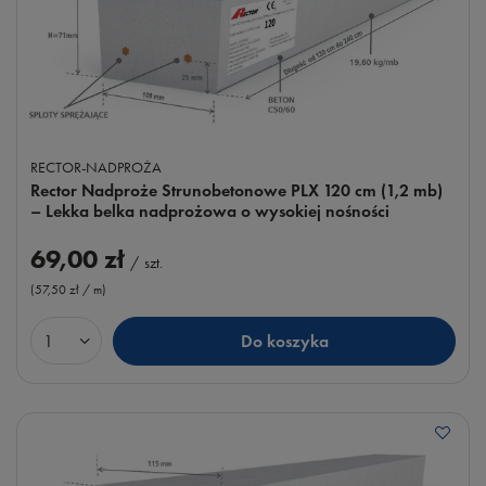
RECTOR-NADPROŻA
Rector Nadproże Strunobetonowe PLX 120 cm (1,2 mb)
– Lekka belka nadprożowa o wysokiej nośności
69,00 zł
/
szt.
(57,50 zł / m
)
Do koszyka
Ilość produktów