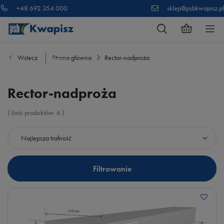
+48 692 354 000
sklep@psbkwapisz.pl
Wstecz
Strona główna
Rector-nadproża
Rector-nadproża
( ilość produktów:
6
)
Zmień sortowanie
Najlepsza trafność
Filtrowanie