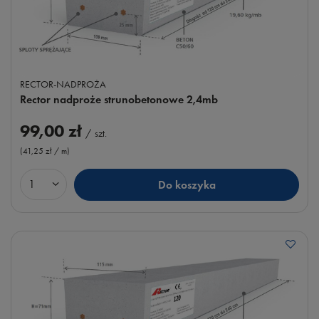
RECTOR-NADPROŻA
Rector nadproże strunobetonowe 2,4mb
99,00 zł
/
szt.
(41,25 zł / m
)
Do koszyka
Ilość produktów