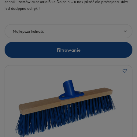
cennik i zamów akcesoria Blue Dolphin – u nas jakość dla profesjonalistów
jest dostępna od ręki!
Zmień sortowanie
Najlepsza trafność
Filtrowanie