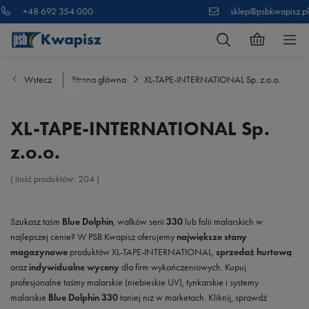
+48 692 354 000
sklep@psbkwapisz.pl
Wstecz
Strona główna
XL-TAPE-INTERNATIONAL Sp. z.o.o.
XL-TAPE-INTERNATIONAL Sp.
z.o.o.
( ilość produktów:
204
)
Szukasz taśm
Blue Dolphin
, wałków serii
330
lub folii malarskich w
najlepszej cenie? W PSB Kwapisz oferujemy
największe stany
magazynowe
produktów XL-TAPE-INTERNATIONAL,
sprzedaż hurtową
oraz
indywidualne wyceny
dla firm wykończeniowych. Kupuj
profesjonalne taśmy malarskie (niebieskie UV), tynkarskie i systemy
malarskie
Blue Dolphin 330
taniej niż w marketach. Kliknij, sprawdź