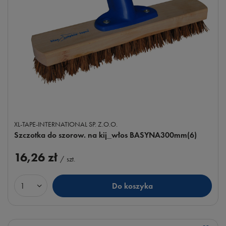
XL-TAPE-INTERNATIONAL SP. Z.O.O.
Szczotka do szorow. na kij_włos BASYNA300mm(6)
16,26 zł
/
szt.
Do koszyka
Ilość produktów