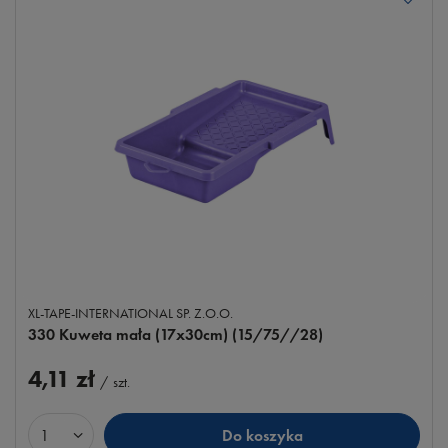
XL-TAPE-INTERNATIONAL SP. Z.O.O.
330 Kuweta mała (17x30cm) (15/75//28)
4,11 zł
/
szt.
Do koszyka
Ilość produktów