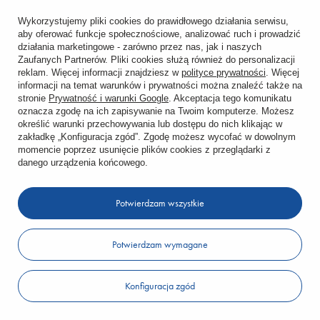
Wykorzystujemy pliki cookies do prawidłowego działania serwisu,
aby oferować funkcje społecznościowe, analizować ruch i prowadzić
działania marketingowe - zarówno przez nas, jak i naszych
Zaufanych Partnerów. Pliki cookies służą również do personalizacji
reklam. Więcej informacji znajdziesz w
polityce prywatności
. Więcej
informacji na temat warunków i prywatności można znaleźć także na
stronie
Prywatność i warunki Google
. Akceptacja tego komunikatu
oznacza zgodę na ich zapisywanie na Twoim komputerze. Możesz
określić warunki przechowywania lub dostępu do nich klikając w
zakładkę „Konfiguracja zgód”. Zgodę możesz wycofać w dowolnym
momencie poprzez usunięcie plików cookies z przeglądarki z
danego urządzenia końcowego.
Potwierdzam wszystkie
Potwierdzam wymagane
XL-TAPE-INTERNATIONAL SP. Z.O.O.
Konfiguracja zgód
330 Wałek KILLER K45W13 z zatyczkami (8//50)
53,62 zł