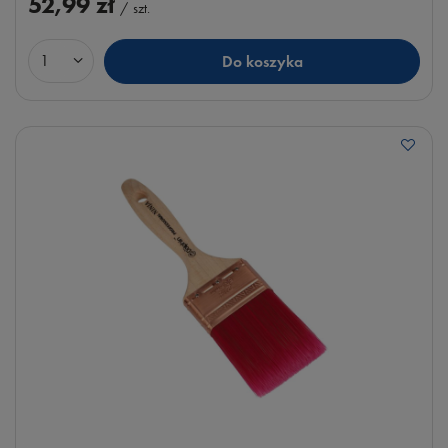
52,99 zł
/
szt.
Do koszyka
Ilość produktów