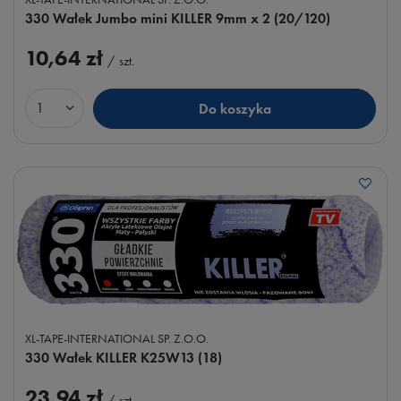
330 Wałek Jumbo mini KILLER 9mm x 2 (20/120)
10,64 zł
/
szt.
Do koszyka
Ilość produktów
XL-TAPE-INTERNATIONAL SP. Z.O.O.
330 Wałek KILLER K25W13 (18)
23,94 zł
/
szt.