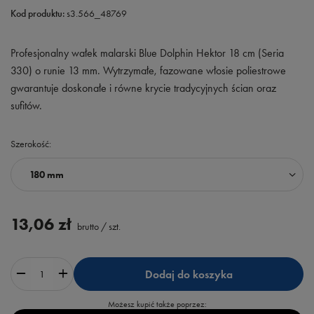
Kod produktu:
s3.566_48769
Profesjonalny wałek malarski Blue Dolphin Hektor 18 cm (Seria
330) o runie 13 mm. Wytrzymałe, fazowane włosie poliestrowe
gwarantuje doskonałe i równe krycie tradycyjnych ścian oraz
sufitów.
Szerokość
180 mm
13,06 zł
brutto
/
szt.
Dodaj do koszyka
Możesz kupić także poprzez: