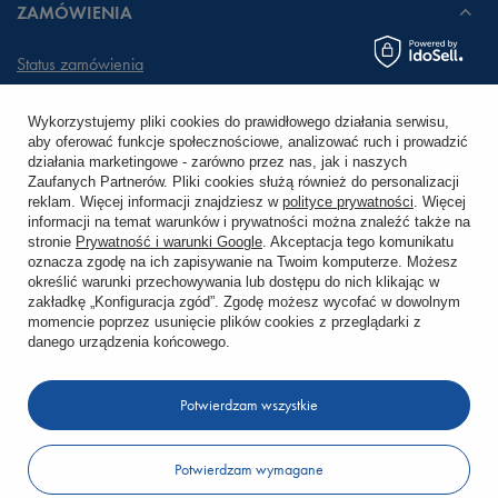
ZAMÓWIENIA
Status zamówienia
Śledzenie przesyłki
Wykorzystujemy pliki cookies do prawidłowego działania serwisu,
aby oferować funkcje społecznościowe, analizować ruch i prowadzić
Chcę zareklamować produkt
działania marketingowe - zarówno przez nas, jak i naszych
Zaufanych Partnerów. Pliki cookies służą również do personalizacji
Chcę zwrócić produkt
reklam. Więcej informacji znajdziesz w
polityce prywatności
. Więcej
informacji na temat warunków i prywatności można znaleźć także na
stronie
Prywatność i warunki Google
. Akceptacja tego komunikatu
Chcę wymienić towar
oznacza zgodę na ich zapisywanie na Twoim komputerze. Możesz
określić warunki przechowywania lub dostępu do nich klikając w
zakładkę „Konfiguracja zgód”. Zgodę możesz wycofać w dowolnym
KONTO
momencie poprzez usunięcie plików cookies z przeglądarki z
danego urządzenia końcowego.
REGULAMINY
Potwierdzam wszystkie
KONTAKT
Potwierdzam wymagane