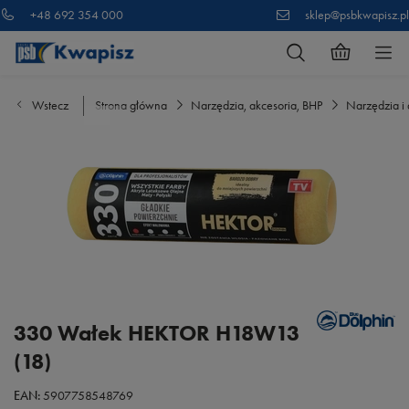
+48 692 354 000
sklep@psbkwapisz.pl
Wstecz
Strona główna
Narzędzia, akcesoria, BHP
Narzędzia i 
330 Wałek HEKTOR H18W13
(18)
EAN:
5907758548769