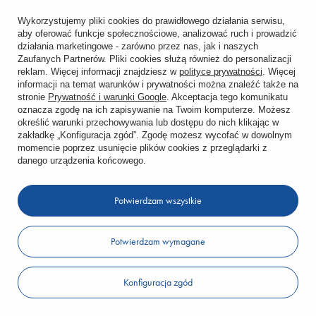
Wykorzystujemy pliki cookies do prawidłowego działania serwisu,
aby oferować funkcje społecznościowe, analizować ruch i prowadzić
działania marketingowe - zarówno przez nas, jak i naszych
Zaufanych Partnerów. Pliki cookies służą również do personalizacji
reklam. Więcej informacji znajdziesz w
polityce prywatności
. Więcej
informacji na temat warunków i prywatności można znaleźć także na
PRZYBYSZ
stronie
Prywatność i warunki Google
. Akceptacja tego komunikatu
TRÓJNIK rozm 110x55 kolor BI
oznacza zgodę na ich zapisywanie na Twoim komputerze. Możesz
określić warunki przechowywania lub dostępu do nich klikając w
19,29 zł
zakładkę „Konfiguracja zgód”. Zgodę możesz wycofać w dowolnym
/
szt.
momencie poprzez usunięcie plików cookies z przeglądarki z
danego urządzenia końcowego.
Do koszyka
Ilość produktów
Potwierdzam wszystkie
Potwierdzam wymagane
Konfiguracja zgód