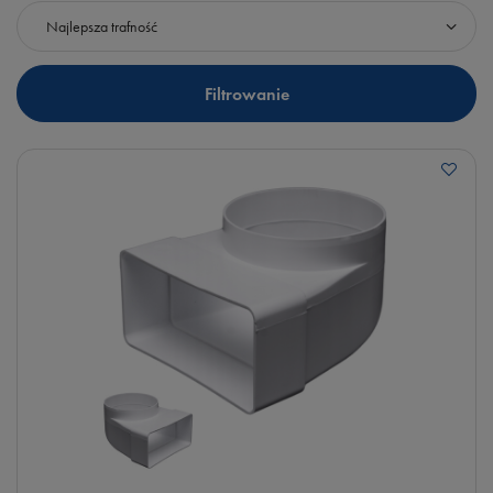
Zmień sortowanie
Najlepsza trafność
Filtrowanie