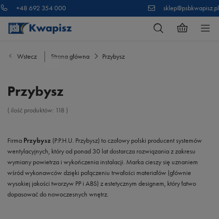
+48 692 354 000
sklep@psbkwapisz.pl
Wstecz
Strona główna
Przybysz
Przybysz
( ilość produktów:
118
)
Firma
Przybysz
(P.P.H.U. Przybysz) to czołowy polski producent systemów
wentylacyjnych, który od ponad 30 lat dostarcza rozwiązania z zakresu
wymiany powietrza i wykończenia instalacji. Marka cieszy się uznaniem
wśród wykonawców dzięki połączeniu trwałości materiałów (głównie
wysokiej jakości tworzyw PP i ABS) z estetycznym designem, który łatwo
dopasować do nowoczesnych wnętrz.