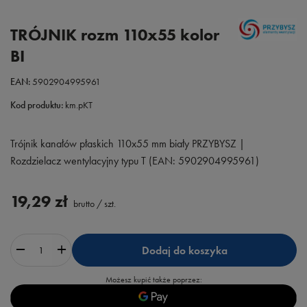
TRÓJNIK rozm 110x55 kolor
BI
EAN:
5902904995961
Kod produktu:
km.pKT
Trójnik kanałów płaskich 110x55 mm biały PRZYBYSZ |
Rozdzielacz wentylacyjny typu T (EAN: 5902904995961)
19,29 zł
brutto
/
szt.
Dodaj do koszyka
Możesz kupić także poprzez: