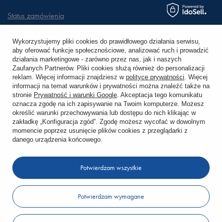
Status zamówienia
Śledzenie przesyłki
Wykorzystujemy pliki cookies do prawidłowego działania serwisu,
aby oferować funkcje społecznościowe, analizować ruch i prowadzić
Chcę zareklamować produkt
działania marketingowe - zarówno przez nas, jak i naszych
Zaufanych Partnerów. Pliki cookies służą również do personalizacji
Chcę zwrócić produkt
reklam. Więcej informacji znajdziesz w
polityce prywatności
. Więcej
informacji na temat warunków i prywatności można znaleźć także na
stronie
Prywatność i warunki Google
. Akceptacja tego komunikatu
Chcę wymienić towar
oznacza zgodę na ich zapisywanie na Twoim komputerze. Możesz
określić warunki przechowywania lub dostępu do nich klikając w
zakładkę „Konfiguracja zgód”. Zgodę możesz wycofać w dowolnym
KONTO
momencie poprzez usunięcie plików cookies z przeglądarki z
danego urządzenia końcowego.
REGULAMINY
Potwierdzam wszystkie
KONTAKT
Potwierdzam wymagane
W sklepie prezentujemy ceny brutto (z VAT).