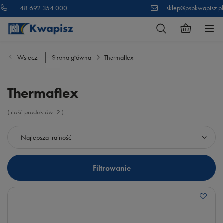
+48 692 354 000
sklep@psbkwapisz.pl
Wstecz
Strona główna
Thermaflex
Thermaflex
( ilość produktów:
2
)
Zmień sortowanie
Najlepsza trafność
Filtrowanie