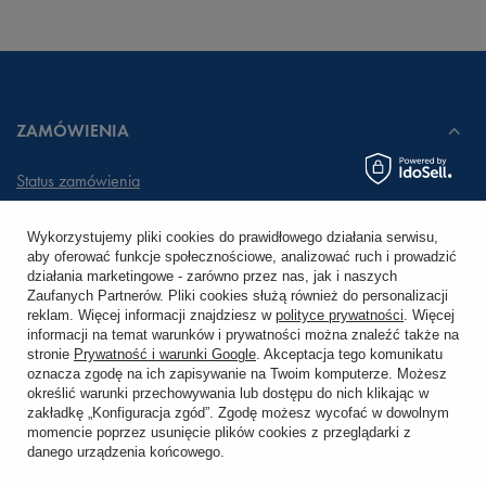
ZAMÓWIENIA
Status zamówienia
Śledzenie przesyłki
Wykorzystujemy pliki cookies do prawidłowego działania serwisu,
aby oferować funkcje społecznościowe, analizować ruch i prowadzić
Chcę zareklamować produkt
działania marketingowe - zarówno przez nas, jak i naszych
Zaufanych Partnerów. Pliki cookies służą również do personalizacji
Chcę zwrócić produkt
reklam. Więcej informacji znajdziesz w
polityce prywatności
. Więcej
informacji na temat warunków i prywatności można znaleźć także na
stronie
Prywatność i warunki Google
. Akceptacja tego komunikatu
Chcę wymienić towar
oznacza zgodę na ich zapisywanie na Twoim komputerze. Możesz
określić warunki przechowywania lub dostępu do nich klikając w
zakładkę „Konfiguracja zgód”. Zgodę możesz wycofać w dowolnym
KONTO
momencie poprzez usunięcie plików cookies z przeglądarki z
danego urządzenia końcowego.
REGULAMINY