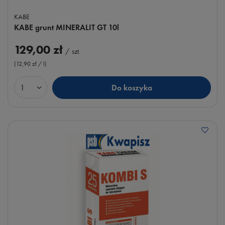
KABE
KABE grunt MINERALIT GT 10l
129,00 zł
/
szt.
(12,90 zł / l
)
Do koszyka
Ilość produktów