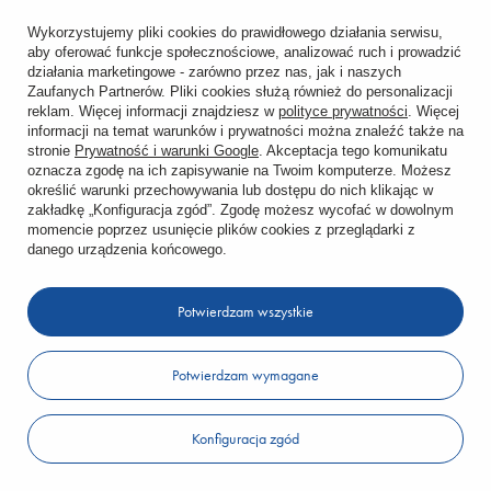
Wykorzystujemy pliki cookies do prawidłowego działania serwisu,
aby oferować funkcje społecznościowe, analizować ruch i prowadzić
działania marketingowe - zarówno przez nas, jak i naszych
Zaufanych Partnerów. Pliki cookies służą również do personalizacji
reklam. Więcej informacji znajdziesz w
polityce prywatności
. Więcej
informacji na temat warunków i prywatności można znaleźć także na
stronie
Prywatność i warunki Google
. Akceptacja tego komunikatu
oznacza zgodę na ich zapisywanie na Twoim komputerze. Możesz
określić warunki przechowywania lub dostępu do nich klikając w
KABE
zakładkę „Konfiguracja zgód”. Zgodę możesz wycofać w dowolnym
FARBY KABE AVANT SISI T SP 1,5 MM 25KG
momencie poprzez usunięcie plików cookies z przeglądarki z
danego urządzenia końcowego.
155,00 zł
/
25
kg
Potwierdzam wszystkie
Do koszyka
Ilość produktów
Potwierdzam wymagane
Konfiguracja zgód