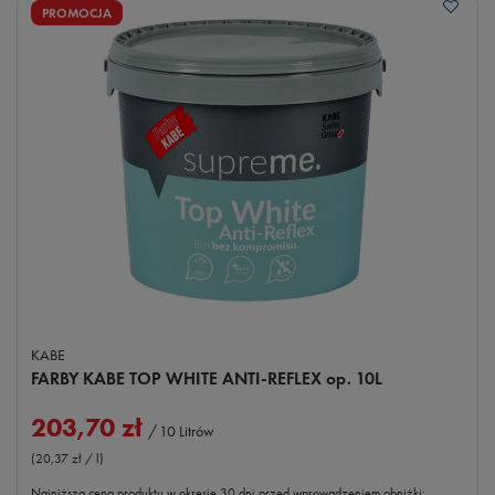
PROMOCJA
KABE
FARBY KABE TOP WHITE ANTI-REFLEX op. 10L
203,70 zł
/
10
Litrów
(20,37 zł / l
)
Najniższa cena produktu w okresie 30 dni przed wprowadzeniem obniżki: