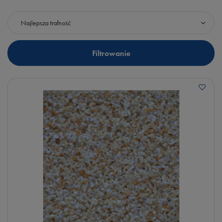
Zmień sortowanie
Najlepsza trafność
Filtrowanie