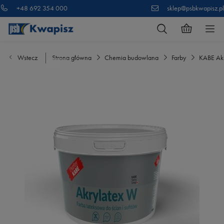
+48 692 354 000
sklep@psbkwapisz.pl
Wstecz
Strona główna
Chemia budowlana
Farby
KABE Akr