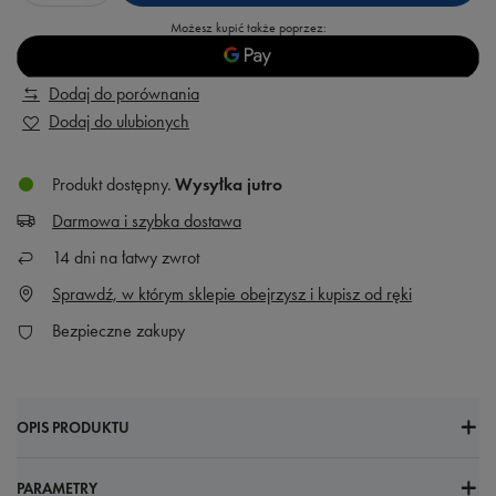
Możesz kupić także poprzez:
Dodaj do porównania
Dodaj do ulubionych
Produkt dostępny
Wysyłka
jutro
Darmowa i szybka dostawa
14
dni na łatwy zwrot
Sprawdź, w którym sklepie obejrzysz i kupisz od ręki
Bezpieczne zakupy
OPIS PRODUKTU
PARAMETRY