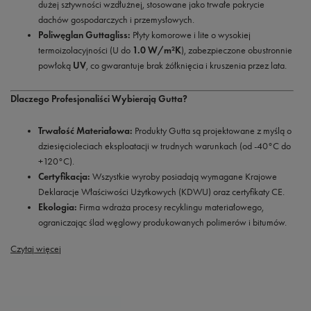
dużej sztywności wzdłużnej, stosowane jako trwałe pokrycie
dachów gospodarczych i przemysłowych.
Poliwęglan Guttagliss:
Płyty komorowe i lite o wysokiej
termoizolacyjności (U do
1.0 W/m²K
), zabezpieczone obustronnie
powłoką
UV
, co gwarantuje brak żółknięcia i kruszenia przez lata.
Dlaczego Profesjonaliści Wybierają Gutta?
Trwałość Materiałowa:
Produkty Gutta są projektowane z myślą o
dziesięcioleciach eksploatacji w trudnych warunkach (od -40°C do
+120°C).
Certyfikacja:
Wszystkie wyroby posiadają wymagane Krajowe
Deklaracje Właściwości Użytkowych (KDWU) oraz certyfikaty CE.
Ekologia:
Firma wdraża procesy recyklingu materiałowego,
ograniczając ślad węglowy produkowanych polimerów i bitumów.
Czytaj więcej