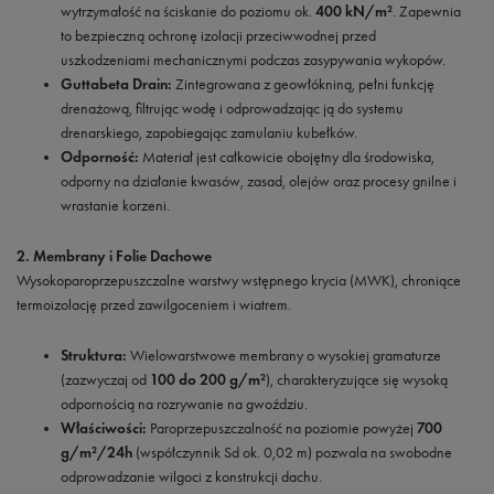
wytrzymałość na ściskanie do poziomu ok.
400 kN/m²
. Zapewnia
to bezpieczną ochronę izolacji przeciwwodnej przed
uszkodzeniami mechanicznymi podczas zasypywania wykopów.
Guttabeta Drain:
Zintegrowana z geowłókniną, pełni funkcję
drenażową, filtrując wodę i odprowadzając ją do systemu
drenarskiego, zapobiegając zamulaniu kubełków.
Odporność:
Materiał jest całkowicie obojętny dla środowiska,
odporny na działanie kwasów, zasad, olejów oraz procesy gnilne i
wrastanie korzeni.
2. Membrany i Folie Dachowe
Wysokoparoprzepuszczalne warstwy wstępnego krycia (MWK), chroniące
termoizolację przed zawilgoceniem i wiatrem.
Struktura:
Wielowarstwowe membrany o wysokiej gramaturze
(zazwyczaj od
100 do 200 g/m²
), charakteryzujące się wysoką
odpornością na rozrywanie na gwoździu.
Właściwości:
Paroprzepuszczalność na poziomie powyżej
700
g/m²/24h
(współczynnik Sd ok. 0,02 m) pozwala na swobodne
odprowadzanie wilgoci z konstrukcji dachu.