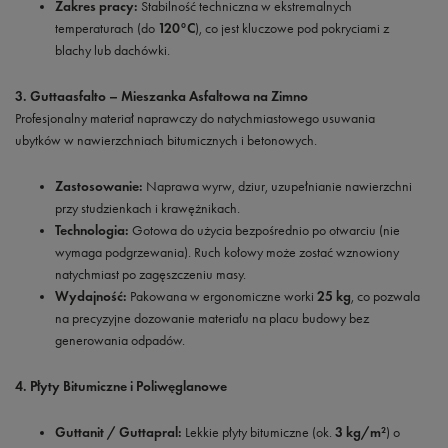
Zakres pracy:
Stabilność techniczna w ekstremalnych
temperaturach (do
120°C
), co jest kluczowe pod pokryciami z
blachy lub dachówki.
3. Guttaasfalto – Mieszanka Asfaltowa na Zimno
Profesjonalny materiał naprawczy do natychmiastowego usuwania
ubytków w nawierzchniach bitumicznych i betonowych.
Zastosowanie:
Naprawa wyrw, dziur, uzupełnianie nawierzchni
przy studzienkach i krawężnikach.
Technologia:
Gotowa do użycia bezpośrednio po otwarciu (nie
wymaga podgrzewania). Ruch kołowy może zostać wznowiony
natychmiast po zagęszczeniu masy.
Wydajność:
Pakowana w ergonomiczne worki
25 kg
, co pozwala
na precyzyjne dozowanie materiału na placu budowy bez
generowania odpadów.
4. Płyty Bitumiczne i Poliwęglanowe
Guttanit / Guttapral:
Lekkie płyty bitumiczne (ok.
3 kg/m²
) o