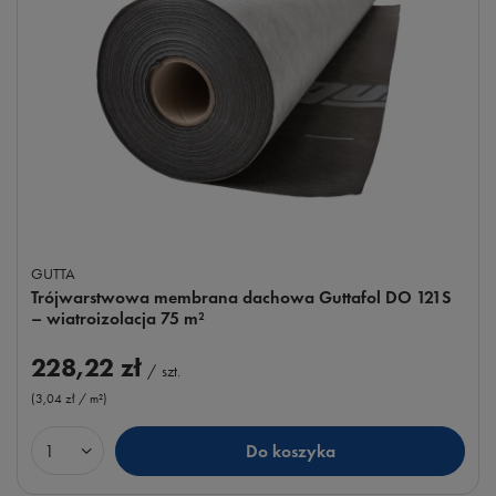
GUTTA
Trójwarstwowa membrana dachowa Guttafol DO 121S
– wiatroizolacja 75 m²
228,22 zł
/
szt.
(3,04 zł / m²
)
Do koszyka
Ilość produktów