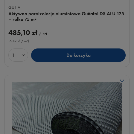
GUTTA
Aktywna paroizolacja aluminiowa Guttafol DS ALU 125
– rolka 75 m²
485,10 zł
/
szt.
(6,47 zł / m²
)
Do koszyka
Ilość produktów