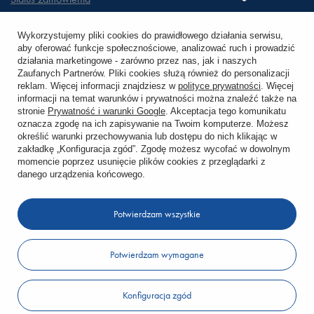
Śledzenie przesyłki
Wykorzystujemy pliki cookies do prawidłowego działania serwisu,
aby oferować funkcje społecznościowe, analizować ruch i prowadzić
Chcę zareklamować produkt
działania marketingowe - zarówno przez nas, jak i naszych
Zaufanych Partnerów. Pliki cookies służą również do personalizacji
Chcę zwrócić produkt
reklam. Więcej informacji znajdziesz w
polityce prywatności
. Więcej
informacji na temat warunków i prywatności można znaleźć także na
stronie
Prywatność i warunki Google
. Akceptacja tego komunikatu
Chcę wymienić towar
oznacza zgodę na ich zapisywanie na Twoim komputerze. Możesz
określić warunki przechowywania lub dostępu do nich klikając w
zakładkę „Konfiguracja zgód”. Zgodę możesz wycofać w dowolnym
KONTO
momencie poprzez usunięcie plików cookies z przeglądarki z
danego urządzenia końcowego.
REGULAMINY
Potwierdzam wszystkie
KONTAKT
Potwierdzam wymagane
W sklepie prezentujemy ceny brutto (z VAT).
Konfiguracja zgód