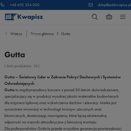
+48 692 354 000
sklep@psbkwapisz.pl
Wstecz
Strona główna
Gutta
Gutta
( ilość produktów:
10
)
Gutta – Światowy Lider w Zakresie Pokryć Dachowych i Systemów
Odwadniających
Gutta
to międzynarodowy koncern z ponad 50-letnim doświadczeniem,
specjalizujący się w produkcji wysokiej jakości materiałów budowlanych
dla inżynierii lądowej oraz wykończenia dachów i elewacji. Marka jest
synonimem innowacji w technologii tworzyw sztucznych oraz
bitumicznych, dostarczając rozwiązania, które łączą ekstremalną
odporność na warunki atmosferyczne z łatwością montażu.
Dla profesjonalistów Gutta to przede wszystkim gwarancja powtarzalności