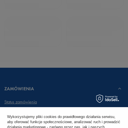
ZAMÓWIENIA
Status zamówienia
Śledzenie przesyłki
Wykorzystujemy pliki cookies do prawidłowego działania serwisu,
aby oferować funkcje społecznościowe, analizować ruch i prowadzić
Chcę zareklamować produkt
działania marketingowe - zarówno przez nas, jak i naszych