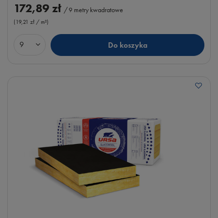
172,89 zł
/
9
metry kwadratowe
(19,21 zł / m²
)
Do koszyka
Ilość produktów