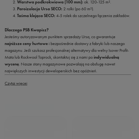
Warstwa podkrokwiowa (100 mm):
ok. 120-125 m².
Paroizolacja Ursa SECO:
2 rolki (po 60 m²).
Taśma klejąca SECO:
4-5 rolek do szczelnego łączenia zakładów.
Dlaczego PSB Kwapisz?
Jesteśmy autoryzowanym punktem sprzedaży Ursa, co gwarantuje
najniższe ceny hurtowe
i bezpośrednie dostawy z fabryki lub naszego
magazynu. Jeśli szukasz profesjonalnej alternatywy dla wełny Isover Profit-
Mata lub Rockwool Toprock, skontaktuj się z nami po
indywidualną
wycenę
. Nasze stany magazynowe pozwalają na obsługę nawet
największych inwestycji deweloperskich bez opóźnień.
Czytaj więcej