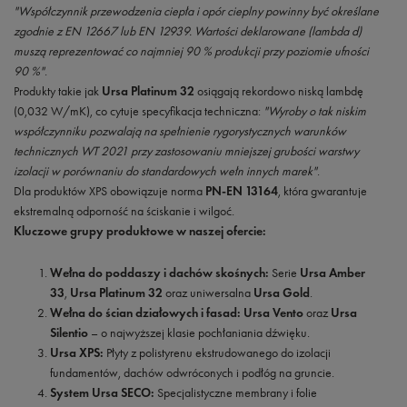
"Współczynnik przewodzenia ciepła i opór cieplny powinny być określane
zgodnie z EN 12667 lub EN 12939. Wartości deklarowane (lambda d)
muszą reprezentować co najmniej 90 % produkcji przy poziomie ufności
90 %"
.
Produkty takie jak
Ursa Platinum 32
osiągają rekordowo niską lambdę
(0,032 W/mK), co cytuje specyfikacja techniczna:
"Wyroby o tak niskim
współczynniku pozwalają na spełnienie rygorystycznych warunków
technicznych WT 2021 przy zastosowaniu mniejszej grubości warstwy
izolacji w porównaniu do standardowych wełn innych marek"
.
Dla produktów XPS obowiązuje norma
PN-EN 13164
, która gwarantuje
ekstremalną odporność na ściskanie i wilgoć.
Kluczowe grupy produktowe w naszej ofercie:
Wełna do poddaszy i dachów skośnych:
Serie
Ursa Amber
33
,
Ursa Platinum 32
oraz uniwersalna
Ursa Gold
.
Wełna do ścian działowych i fasad:
Ursa Vento
oraz
Ursa
Silentio
– o najwyższej klasie pochłaniania dźwięku.
Ursa XPS:
Płyty z polistyrenu ekstrudowanego do izolacji
fundamentów, dachów odwróconych i podłóg na gruncie.
System Ursa SECO:
Specjalistyczne membrany i folie