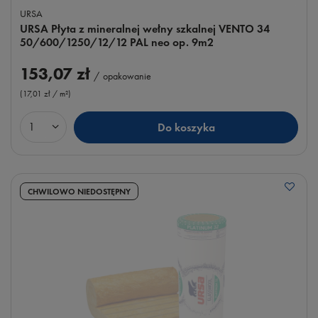
URSA
URSA Płyta z mineralnej wełny szkalnej VENTO 34
50/600/1250/12/12 PAL neo op. 9m2
153,07 zł
/
opakowanie
(17,01 zł / m²
)
Do koszyka
Ilość produktów
CHWILOWO NIEDOSTĘPNY