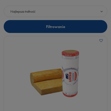
Zmień sortowanie
Najlepsza trafność
Filtrowanie