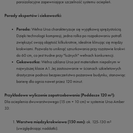
paroizolacyjne zapewniające szczelność systemu ociepleń.
Porady ekspertów i ciekawostki:
Porada:
Wełna Ursa charakteryzuje się wyjątkową sprężystością.
Dzięki technologii kompresji, jedna rolka po rozpakowaniu potrafi
zwiększyć swoją objętość kilkukrotnie, idealnie klinując się między
krokwiami. Pozwala to uniknąć sznurkowania przy rozstawie krokwi
do 60 cm, co jest trudne przy "luźnych" wełnach konkurencji.
Ciekawostka:
Wełna szklana Ursa jest materiałem niepalnym w
najwyższej klasie A1. Jej zastosowanie w ścianach szkieletowych
drastycznie podnosi bezpieczeństwo pożarowe budynku, stanowiąc
barierę dla ognia nawet przez 120 minut.
Przykładowe wyliczenie zapotrzebowania (Poddasze 120 m²):
Dla ocieplenia dwuwarstwowego (15 cm + 10 cm) w systemie Ursa Amber
33:
Warstwa międzykrokwiowa (150 mm):
ok. 125-130 m²
(uwzględniając naddatki).