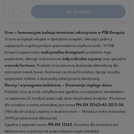
Do koszyka
Ilość produktów
Ursa – Innowacyjna izolacja termiczna i akustyczna w PSB Kwapisz
Ursa to europejski ekspert w dziedzinie ociepleń, oferujący jedne z
najlepszych współczynników przewodzenia ciepła na rynku. W PSB
Kwapisz zapewniamy
maksymalną dostępność
produktów tego
producenta, oferując wykonawcom
indywidualne wyceny
oraz specjalne
warunki hurtowe
. Produkty Ursa stanowią doskonałą alternatywę dla
rozwiązań marek Isover, Rockwool czy Knauf Insulation, łącząc wysoką
sprężystość włókien z doskonałą izolacyjnością akustyczną.
Normy i wymagania techniczne – Gwarancja ciepłego domu
Produkty Ursa są ściśle certyfikowane zgodnie z europejskimi standardami,
co zapewnia ich trwałość przez cały okres eksploatacji budynku. Kluczowa
dla wyrobów z wełny mineralnej jest norma
PN-EN 13162+A1:2015-04
(
Wyroby do izolacji cieplnej w budownictwie -- Wyroby z wełny mineralnej
(MW) produkowane fabrycznie
).
Zgodnie z zapisami normy
PN-EN 13162
, kluczowy dla inwestora jest
deklarowany współczynnik przewodzenia ciepła (lambda):