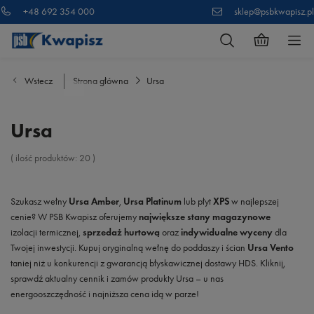
+48 692 354 000
sklep@psbkwapisz.pl
Wstecz
Strona główna
Ursa
Ursa
( ilość produktów:
20
)
Szukasz wełny
Ursa Amber
,
Ursa Platinum
lub płyt
XPS
w najlepszej
cenie? W PSB Kwapisz oferujemy
największe stany magazynowe
izolacji termicznej,
sprzedaż hurtową
oraz
indywidualne wyceny
dla
Twojej inwestycji. Kupuj oryginalną wełnę do poddaszy i ścian
Ursa Vento
taniej niż u konkurencji z gwarancją błyskawicznej dostawy HDS. Kliknij,
sprawdź aktualny cennik i zamów produkty Ursa – u nas
energooszczędność i najniższa cena idą w parze!