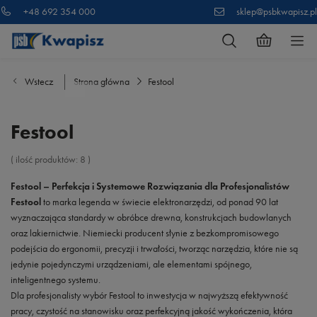
+48 692 354 000
sklep@psbkwapisz.pl
Wstecz
Strona główna
Festool
Festool
( ilość produktów:
8
)
Festool – Perfekcja i Systemowe Rozwiązania dla Profesjonalistów
Festool
to marka legenda w świecie elektronarzędzi, od ponad 90 lat
wyznaczająca standardy w obróbce drewna, konstrukcjach budowlanych
oraz lakiernictwie. Niemiecki producent słynie z bezkompromisowego
podejścia do ergonomii, precyzji i trwałości, tworząc narzędzia, które nie są
jedynie pojedynczymi urządzeniami, ale elementami spójnego,
inteligentnego systemu.
Dla profesjonalisty wybór Festool to inwestycja w najwyższą efektywność
pracy, czystość na stanowisku oraz perfekcyjną jakość wykończenia, która