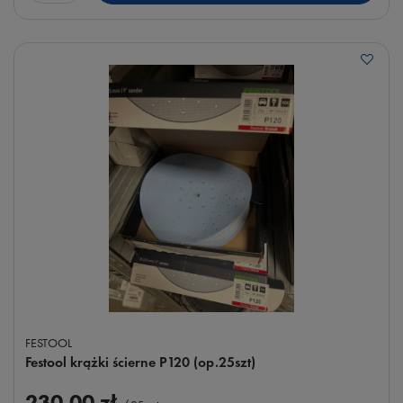
FESTOOL
Festool krążki ścierne P120 (op.25szt)
230,00 zł