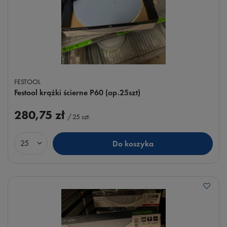
FESTOOL
Festool krążki ścierne P60 (op.25szt)
280,75 zł
/
25
szt.
Do koszyka
Ilość produktów