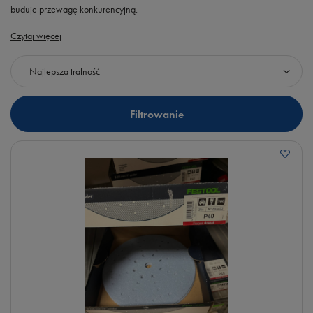
buduje przewagę konkurencyjną.
Czytaj więcej
Zmień sortowanie
Najlepsza trafność
Filtrowanie