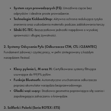
System szyn prowadzących (FS):
Umożliwia cięcie bez
odprysków i idealnie proste prowadzenie.
Technologia KickbackStop:
Aktywna ochrona redukująca ryzyko
zranienia oraz uszkodzenia materiału podczas zablokowania tarczy.
Silniki EC-TEC:
Bezszczotkowe jednostki napędowe o wysokiej
sprawności i długiej żywotności.
2. Systemy Odsysania Pyłu (Odkurzacze CTM, CTL i CLEANTEC)
Fundament zdrowej i czystej pracy, w pełni zintegrowany z każdym
narzędziem Festool.
Klasy pylenia L, M oraz H:
Certyfikowane systemy filtrujące
usuwające do 99,9% pyłów.
Funkcja Bluetooth:
Automatyczne uruchamianie odkurzacza
poprzez akumulator narzędzia bezprzewodowego.
Gładki wąż ssący:
Stożkowa geometria poprawiająca siłę ssania i
zapobiegająca zahaczaniu o krawędzie.
3. Szlifierki i Polerki (Seria ROTEX i ETS)