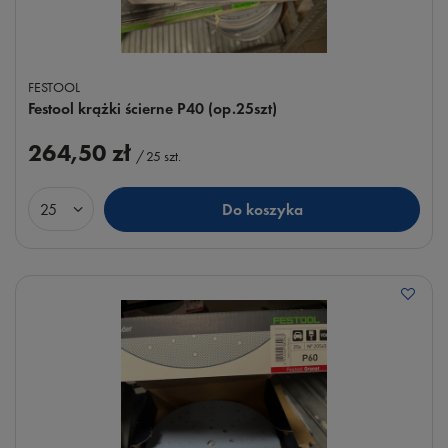
FESTOOL
Festool krążki ścierne P40 (op.25szt)
264,50 zł
/
25
szt.
Do koszyka
Ilość produktów