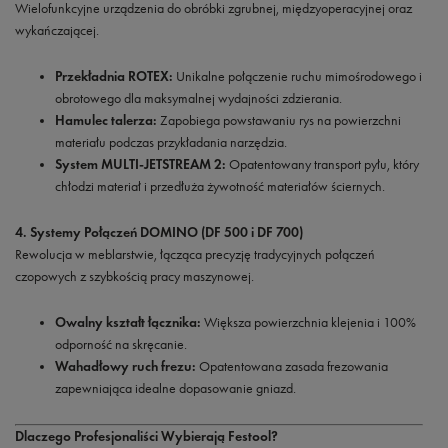
Wielofunkcyjne urządzenia do obróbki zgrubnej, międzyoperacyjnej oraz
wykańczającej.
Przekładnia ROTEX:
Unikalne połączenie ruchu mimośrodowego i
obrotowego dla maksymalnej wydajności zdzierania.
Hamulec talerza:
Zapobiega powstawaniu rys na powierzchni
materiału podczas przykładania narzędzia.
System MULTI-JETSTREAM 2:
Opatentowany transport pyłu, który
chłodzi materiał i przedłuża żywotność materiałów ściernych.
4. Systemy Połączeń DOMINO (DF 500 i DF 700)
Rewolucja w meblarstwie, łącząca precyzję tradycyjnych połączeń
czopowych z szybkością pracy maszynowej.
Owalny kształt łącznika:
Większa powierzchnia klejenia i 100%
odporność na skręcanie.
Wahadłowy ruch frezu:
Opatentowana zasada frezowania
zapewniająca idealne dopasowanie gniazd.
Dlaczego Profesjonaliści Wybierają Festool?