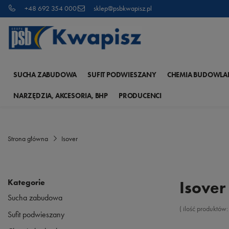
+48 692 354 000
sklep@psbkwapisz.pl
SUCHA ZABUDOWA
SUFIT PODWIESZANY
CHEMIA BUDOWLA
NARZĘDZIA, AKCESORIA, BHP
PRODUCENCI
Strona główna
Isover
Kategorie
Isover
Sucha zabudowa
( ilość produktów
Sufit podwieszany