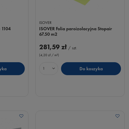
ISOVER
a 1104
ISOVER Folia paroizolacyjna Stopair
67.50 m2
281,59 zł
/
szt.
(4,20 zł / m²
)
yka
Do koszyka
Ilość produktów