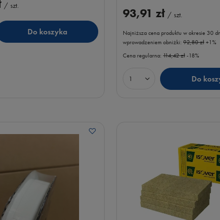
ł
/
szt.
93,91 zł
/
szt.
Do koszyka
Najniższa cena produktu w okresie 30 d
uktów
wprowadzeniem obniżki:
92,80 zł
+1%
Cena regularna:
114,42 zł
-18%
Do kosz
Ilość produktów