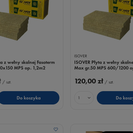
ISOVER
a z wełny skalnej Fasoterm
ISOVER Płyta z wełny skalne
0x150 MPS op. 1,2m2
Max gr.50 MPS 600/1200 o
ł
120,00 zł
/
szt.
/
szt.
Do koszyka
Do kosz
uktów
Ilość produktów