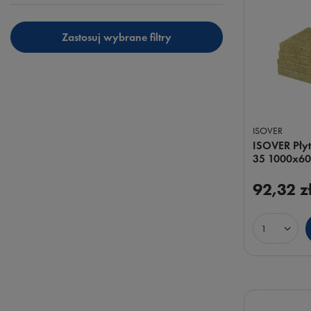
Zastosuj wybrane filtry
ISOVER
ISOVER Płyt
35 1000x60
92,32 z
Ilość prod