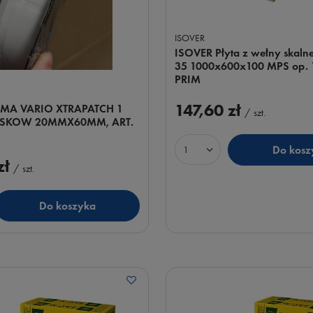
ISOVER
ISOVER Płyta z wełny skalne
35 1000x600x100 MPS op. 1
PRIM
147,60 zł
SMA VARIO XTRAPATCH 1
/
szt.
ASKOW 20MMX60MM, ART.
Do kosz
Ilość produktów
zł
/
szt.
Do koszyka
uktów