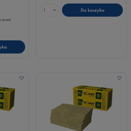
Do koszyka
Ilość produktów
ni przed
yka