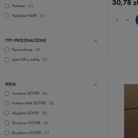
30,78 z
Poliester
1
Polietylen HDPE
1
Ilość prod
TYP I PRZEZNACZENIE
Paroizolacja
2
płyta GK z wełną
1
SERIA
Fasoterm ISOVER
6
Polterm MAX ISOVER
5
Akupłyta ISOVER
3
Stropmax ISOVER
2
Easytherm ISOVER
1