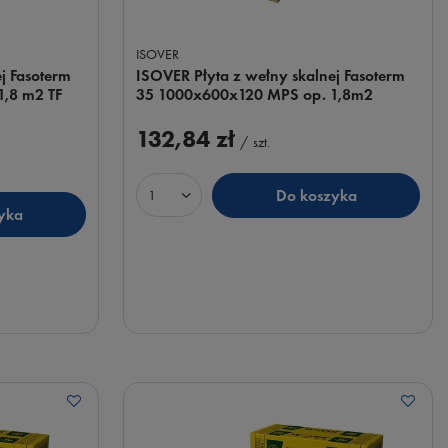
ISOVER
j Fasoterm
ISOVER Płyta z wełny skalnej Fasoterm
,8 m2 TF
35 1000x600x120 MPS op. 1,8m2
132,84 zł
/
szt.
Do koszyka
Ilość produktów
yka