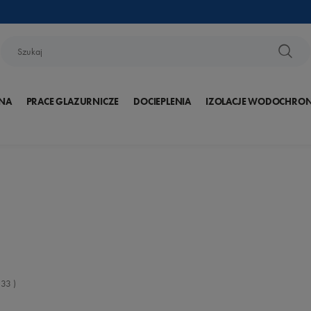
NA
PRACE GLAZURNICZE
DOCIEPLENIA
IZOLACJE WODOCHRO
:
33
)