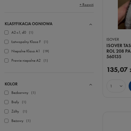
+ Rozwiń
KLASYFIKACJA OGNIOWA
A2-s1, d0
1
ISOVER
Łatwopalny Klasa F
1
ISOVER TA
ROL 208 P
Niepalne Klasa A1
19
560135
Prawie niepalne A2
1
135,07 
KOLOR
Ilość prod
Bezbarwny
1
Biały
1
Żółty
1
Beżowy
1