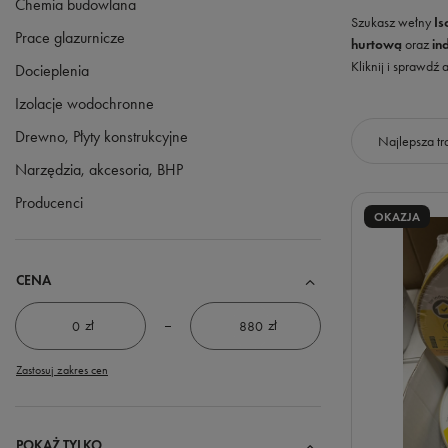
Chemia budowlana
Szukasz wełny
Is
Prace glazurnicze
hurtową
oraz
in
Kliknij i sprawdź
Docieplenia
Izolacje wodochronne
Drewno, Płyty konstrukcyjne
Zmień sorto
Najlepsza tr
Narzędzia, akcesoria, BHP
Producenci
OKAZJA
CENA
zł
zł
Zastosuj zakres cen
POKAŻ TYLKO