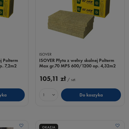
ISOVER
j Polterm
ISOVER Płyta z wełny skalnej Polterm
p. 7,2m2
Max gr.70 MPS 600/1200 op. 4,32m2
105,11 zł
/
szt.
yka
Do koszyka
Ilość produktów
OKAZJA