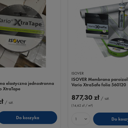
ISOVER
ISOVER Membrana paroizol
a elastyczna jednostronna
Vario XtraSafe folia 560120
io XtraTape
877,30 zł
/
szt.
zł
/
szt.
(14,62 zł / m²
)
Do koszyka
Do kosz
uktów
Ilość produktów