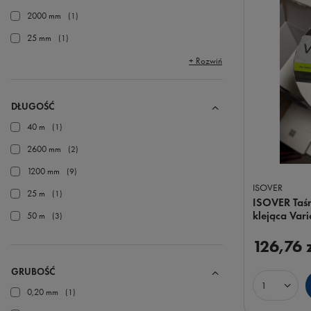
2000 mm
1
25 mm
1
+ Rozwiń
DŁUGOŚĆ
40 m
1
2600 mm
2
1200 mm
9
ISOVER
25 m
1
ISOVER Taśm
klejąca Var
50 m
3
126,76 
GRUBOŚĆ
Ilość prod
0,20 mm
1