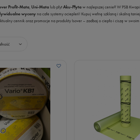
over Profit-Mata
,
Uni-Mata
lub płyt
Aku-Płyta
w najlepszej cenie? W PSB Kwapi
dywidualne wyceny
na całe systemy ociepleń! Kupuj wełnę szklaną i skalną tani
 aktualny cennik oraz promocje na produkty Isover – zadbaj o ciepło i ciszę w swoim
wanie
afność