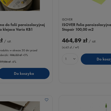
ISOVER
ISOVER Folia paroizolacyjn
a do folii paroizolacyjnej
Stopair 100,00 m2
a klejaca Vario KB1
464,89 zł
zł
/
szt.
/
szt.
(4,65 zł / m²
)
roduktu w okresie 30 dni przed
bniżki:
106,22 zł
+5%
Do kosz
Ilość produktów
119,86 zł
-6%
Do koszyka
uktów