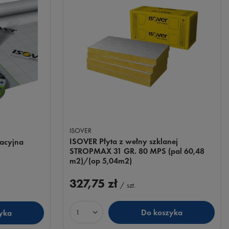
ISOVER
ISOVER Płyta z wełny szklanej
acyjna
STROPMAX 31 GR. 80 MPS (pal 60,48
m2)/(op 5,04m2)
327,75 zł
/
szt.
Do koszyka
yka
Ilość produktów