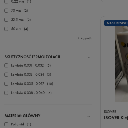
0,22 mm
1
70 mm
2
32,5 mm
2
NASZ BESTSEL
50 mm
4
+ Rozwiń
SKUTECZNOŚĆ TERMOIZOLACJI
Lambda 0,031 - 0,032
3
Lambda 0,033 - 0,034
3
Lambda 0,035 - 0,037
10
Lambda 0,038 - 0,040
5
ISOVER
MATERIAŁ GŁÓWNY
ISOVER Klej
Poliamid
1