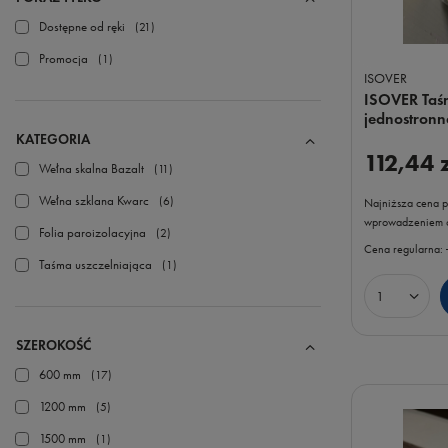
Dostępne od ręki
21
Promocja
1
ISOVER
ISOVER Taśm
jednostronn
KATEGORIA
112,44 
Wełna skalna Bazalt
11
Wełna szklana Kwarc
6
Najniższa cena p
wprowadzeniem o
Folia paroizolacyjna
2
Cena regularna:
Taśma uszczelniająca
1
Ilość prod
SZEROKOŚĆ
600 mm
17
1200 mm
5
1500 mm
1