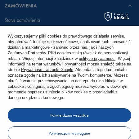
ZAMÓWIENIA
Status zamówienia
Śledzenie przesyłki
Wykorzystujemy pliki cookies do prawidłowego działania serwisu,
aby oferować funkcje społecznościowe, analizować ruch i prowadzić
Chcę zareklamować produkt
działania marketingowe - zarówno przez nas, jak i naszych
Zaufanych Partnerów. Pliki cookies służą również do personalizacji
Chcę zwrócić produkt
reklam. Więcej informacji znajdziesz w
polityce prywatności
. Więcej
informacji na temat warunków i prywatności można znaleźć także na
stronie
Prywatność i warunki Google
. Akceptacja tego komunikatu
Chcę wymienić towar
oznacza zgodę na ich zapisywanie na Twoim komputerze. Możesz
określić warunki przechowywania lub dostępu do nich klikając w
zakładkę „Konfiguracja zgód”. Zgodę możesz wycofać w dowolnym
KONTO
momencie poprzez usunięcie plików cookies z przeglądarki z
danego urządzenia końcowego.
REGULAMINY
Potwierdzam wszystkie
KONTAKT
Potwierdzam wymagane