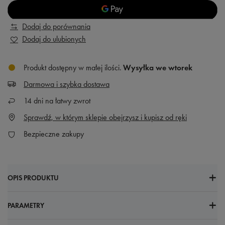
Dodaj do porównania
Dodaj do ulubionych
Produkt dostępny w małej ilości
Wysyłka
we wtorek
Darmowa i szybka dostawa
14
dni na łatwy zwrot
Sprawdź, w którym sklepie obejrzysz i kupisz od ręki
Bezpieczne zakupy
OPIS PRODUKTU
PARAMETRY