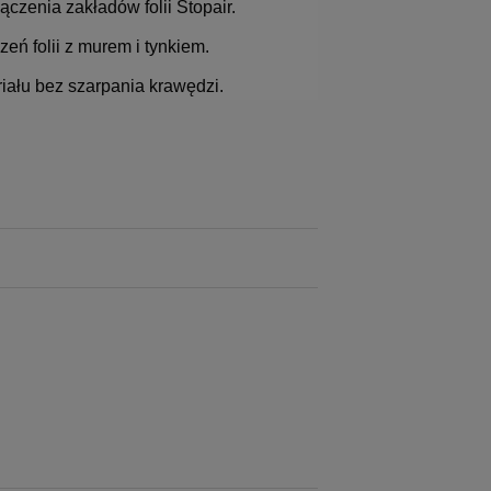
czenia zakładów folii Stopair.
eń folii z murem i tynkiem.
iału bez szarpania krawędzi.