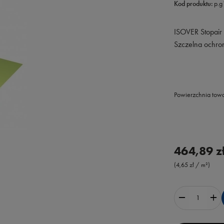
Kod produktu:
p.
ISOVER Stopair
Szczelna ochro
Powierzchnia tow
464,89 z
(4,65 zł / m²)