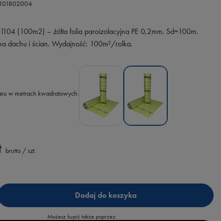
g101802004
 1104 (100m2) – żółta folia paroizolacyjna PE 0,2mm. Sd=100m.
na dachu i ścian. Wydajność: 100m²/rolka.
aru w metrach kwadratowych
ł
brutto
/
szt.
Dodaj do koszyka
Możesz kupić także poprzez: