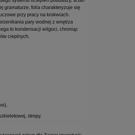
żdego systemu ociepleń poddaszy, ścian
ej gramaturze, folia charakteryzuje się
uczowe przy pracy na krokwiach.
przenikania pary wodnej z wnętrza
ega to kondensacji wilgoci, chroniąc
rów cieplnych.
ni).
zkieletowej, stropy.