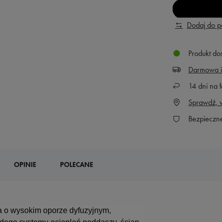
Dodaj do 
Produkt do
Darmowa i
14
dni na ł
Sprawdź, w
Bezpieczn
OPINIE
POLECANE
a o wysokim oporze dyfuzyjnym,