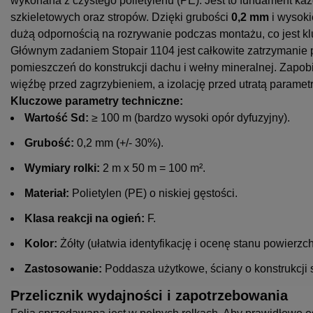
wykonana z czystego polietylenu (PE). Jest to fundament ka
szkieletowych oraz stropów. Dzięki grubości
0,2 mm
i wysoki
dużą odpornością na rozrywanie podczas montażu, co jest kl
Głównym zadaniem Stopair 1104 jest całkowite zatrzymanie 
pomieszczeń do konstrukcji dachu i wełny mineralnej. Zapobi
więźbę przed zagrzybieniem, a izolację przed utratą paramet
Kluczowe parametry techniczne:
Wartość Sd:
≥ 100 m (bardzo wysoki opór dyfuzyjny).
Grubość:
0,2 mm (+/- 30%).
Wymiary rolki:
2 m x 50 m = 100 m².
Materiał:
Polietylen (PE) o niskiej gęstości.
Klasa reakcji na ogień:
F.
Kolor:
Żółty (ułatwia identyfikację i ocenę stanu powierzch
Zastosowanie:
Poddasza użytkowe, ściany o konstrukcji s
Przelicznik wydajności i zapotrzebowania