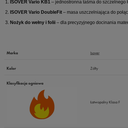
ISOVER Vario KB1
– jednostronna taśma do szczelnego łą
ISOVER Vario DoubleFit
– masa uszczelniająca do połącz
Nożyk do wełny i folii
– dla precyzyjnego docinania mater
Isover
Marka
Żółty
Kolor
Klasyfikacja ogniowa
Łatwopalny Klasa F