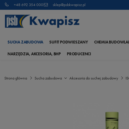
+48 692 354 000
sklep@psbkwapisz.pl
SUCHA ZABUDOWA
SUFIT PODWIESZANY
CHEMIA BUDOWLA
NARZĘDZIA, AKCESORIA, BHP
PRODUCENCI
Strona główna
Sucha zabudowa
Akcesoria do suchej zabudowy
IS