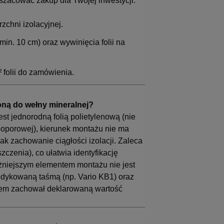
szacować zakup dla Twojej inwestycji:
zchni izolacyjnej.
in. 10 cm) oraz wywinięcia folii na
² folii do zamówienia.
oną do wełny mineralnej?
 jest jednorodną folią polietylenową (nie
oporowej), kierunek montażu nie ma
ak zachowanie ciągłości izolacji. Zaleca
zenia), co ułatwia identyfikację
ażniejszym elementem montażu nie jest
dykowaną taśmą (np. Vario KB1) oraz
stem zachował deklarowaną wartość