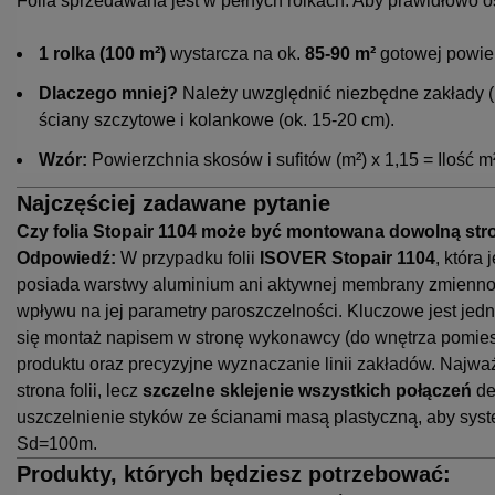
Folia sprzedawana jest w pełnych rolkach. Aby prawidłowo o
1 rolka (100 m²)
wystarcza na ok.
85-90 m²
gotowej powier
Dlaczego mniej?
Należy uwzględnić niezbędne zakłady (m
ściany szczytowe i kolankowe (ok. 15-20 cm).
Wzór:
Powierzchnia skosów i sufitów (m²) x 1,15 = Ilość m
Najczęściej zadawane pytanie
Czy folia Stopair 1104 może być montowana dowolną str
Odpowiedź:
W przypadku folii
ISOVER Stopair 1104
, która
posiada warstwy aluminium ani aktywnej membrany zmienno
wpływu na jej parametry paroszczelności. Kluczowe jest jedn
się montaż napisem w stronę wykonawcy (do wnętrza pomieszc
produktu oraz precyzyjne wyznaczanie linii zakładów. Najw
strona folii, lecz
szczelne sklejenie wszystkich połączeń
de
uszczelnienie styków ze ścianami masą plastyczną, aby sy
Sd=100m.
Produkty, których będziesz potrzebować: