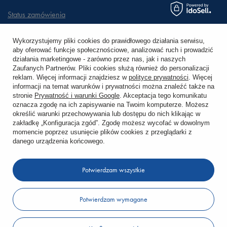
Status zamówienia
Śledzenie przesyłki
Wykorzystujemy pliki cookies do prawidłowego działania serwisu,
aby oferować funkcje społecznościowe, analizować ruch i prowadzić
Chcę zareklamować produkt
działania marketingowe - zarówno przez nas, jak i naszych
Zaufanych Partnerów. Pliki cookies służą również do personalizacji
Chcę zwrócić produkt
reklam. Więcej informacji znajdziesz w
polityce prywatności
. Więcej
informacji na temat warunków i prywatności można znaleźć także na
stronie
Prywatność i warunki Google
. Akceptacja tego komunikatu
Chcę wymienić towar
oznacza zgodę na ich zapisywanie na Twoim komputerze. Możesz
określić warunki przechowywania lub dostępu do nich klikając w
zakładkę „Konfiguracja zgód”. Zgodę możesz wycofać w dowolnym
KONTO
momencie poprzez usunięcie plików cookies z przeglądarki z
danego urządzenia końcowego.
REGULAMINY
Potwierdzam wszystkie
KONTAKT
Potwierdzam wymagane
W sklepie prezentujemy ceny brutto (z VAT).