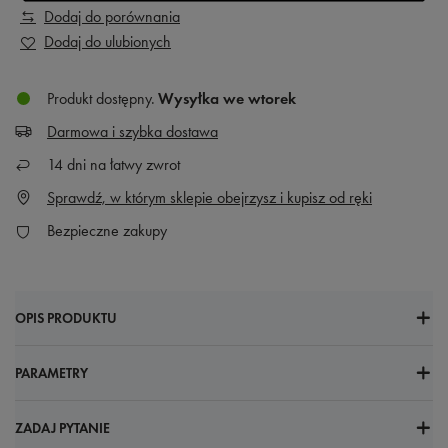
Dodaj do porównania
Dodaj do ulubionych
Produkt dostępny
Wysyłka
we wtorek
Darmowa i szybka dostawa
14
dni na łatwy zwrot
Sprawdź, w którym sklepie obejrzysz i kupisz od ręki
Bezpieczne zakupy
OPIS PRODUKTU
PARAMETRY
ZADAJ PYTANIE