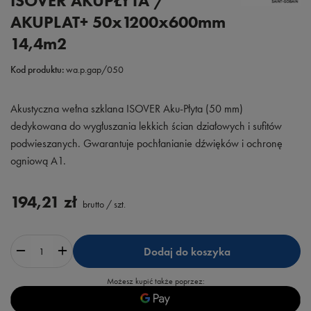
ISOVER AKUPŁYTA /
AKUPLAT+ 50x1200x600mm
14,4m2
Kod produktu:
wa.p.gap/050
Akustyczna wełna szklana ISOVER Aku-Płyta (50 mm)
dedykowana do wygłuszania lekkich ścian działowych i sufitów
podwieszanych. Gwarantuje pochłanianie dźwięków i ochronę
ogniową A1.
194,21 zł
brutto
/
szt.
Dodaj do koszyka
Możesz kupić także poprzez: