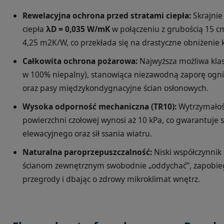
Rewelacyjna ochrona przed stratami ciepła:
Skrajnie
ciepła
λD = 0,035 W/mK
w połączeniu z grubością 15 c
4,25 m2K/W, co przekłada się na drastyczne obniżenie 
Całkowita ochrona pożarowa:
Najwyższa możliwa klas
w 100% niepalny), stanowiąca niezawodną zaporę ogn
oraz pasy międzykondygnacyjne ścian osłonowych.
Wysoka odporność mechaniczna (TR10):
Wytrzymałość
powierzchni czołowej wynosi aż 10 kPa, co gwarantuje 
elewacyjnego oraz sił ssania wiatru.
Naturalna paroprzepuszczalność:
Niski współczynnik
ścianom zewnętrznym swobodnie „oddychać”, zapobieg
przegrody i dbając o zdrowy mikroklimat wnętrz.