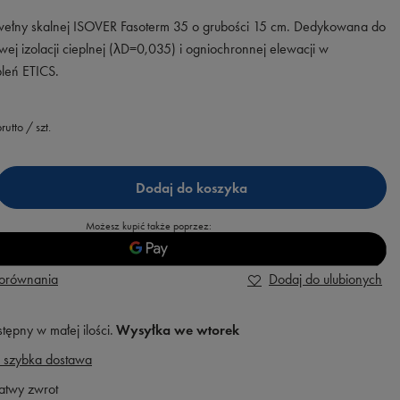
 wełny skalnej ISOVER Fasoterm 35 o grubości 15 cm. Dedykowana do
j izolacji cieplnej (λD=0,035) i ogniochronnej elewacji w
leń ETICS.
rutto
/
szt.
Dodaj do koszyka
Możesz kupić także poprzez:
porównania
Dodaj do ulubionych
tępny w małej ilości
Wysyłka
we wtorek
 szybka dostawa
atwy zwrot