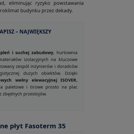
d, eliminując ryzyko powstawania
roklimat budynku przez dekady.
APISZ – NAJWIĘKSZY
epleń i suchej zabudowy
, hurtownia
ateriałów izolacyjnych na kluczowe
izowany zespół inżynierów i doradców
istycznej dużych obiektów. Dzięki
owych wełny elewacyjnej ISOVER
,
a paletowe i tirowe prosto na plac
z zbędnych przestojów.
jne płyt Fasoterm 35