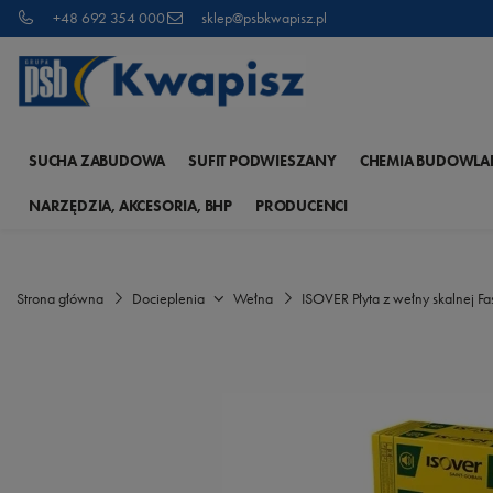
+48 692 354 000
sklep@psbkwapisz.pl
SUCHA ZABUDOWA
SUFIT PODWIESZANY
CHEMIA BUDOWLA
NARZĘDZIA, AKCESORIA, BHP
PRODUCENCI
Strona główna
Docieplenia
Wełna
ISOVER Płyta z wełny skalnej