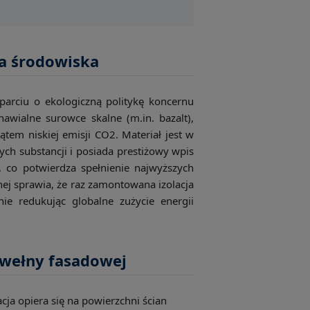
a środowiska
arciu o ekologiczną politykę koncernu
nawialne surowce skalne (m.in. bazalt),
em niskiej emisji CO2. Materiał jest w
wych substancji i posiada prestiżowy wpis
, co potwierdza spełnienie najwyższych
nej sprawia, że raz zamontowana izolacja
nie redukując globalne zużycie energii
 wełny fasadowej
cja opiera się na powierzchni ścian