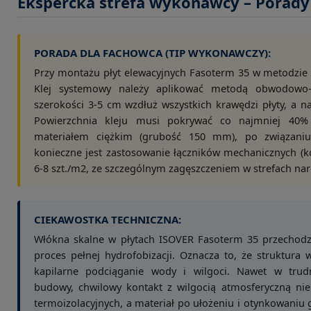
Ekspercka strefa wykonawcy – Porady 
PORADA DLA FACHOWCA (TIP WYKONAWCZY):
Przy montażu płyt elewacyjnych Fasoterm 35 w metodzie E
Klej systemowy należy aplikować metodą obwodowo-
szerokości 3-5 cm wzdłuż wszystkich krawędzi płyty, a n
Powierzchnia kleju musi pokrywać co najmniej 40% 
materiałem ciężkim (grubość 150 mm), po związaniu
konieczne jest zastosowanie łączników mechanicznych (ko
6-8 szt./m2, ze szczególnym zagęszczeniem w strefach na
CIEKAWOSTKA TECHNICZNA:
Włókna skalne w płytach ISOVER Fasoterm 35 przechodz
proces pełnej hydrofobizacji. Oznacza to, że struktura 
kapilarne podciąganie wody i wilgoci. Nawet w trud
budowy, chwilowy kontakt z wilgocią atmosferyczną nie
termoizolacyjnych, a materiał po ułożeniu i otynkowaniu