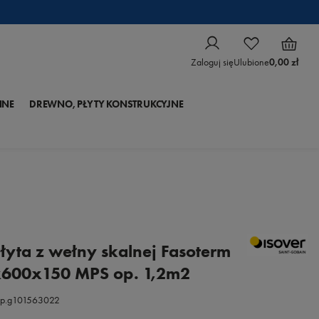
Zaloguj się
Ulubione
0,00 zł
NNE
DREWNO, PŁYTY KONSTRUKCYJNE
łyta z wełny skalnej Fasoterm
x600x150 MPS op. 1,2m2
.p.g101563022