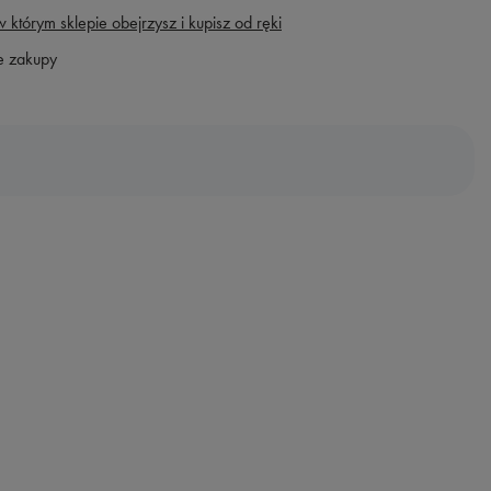
 którym sklepie obejrzysz i kupisz od ręki
e zakupy