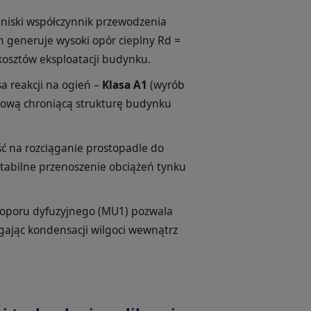
 niski współczynnik przewodzenia
m generuje wysoki opór cieplny Rd =
kosztów eksploatacji budynku.
a reakcji na ogień –
Klasa A1
(wyrób
iową chroniącą strukturę budynku
 na rozciąganie prostopadle do
stabilne przenoszenie obciążeń tynku
 oporu dyfuzyjnego (MU1) pozwala
ając kondensacji wilgoci wewnątrz