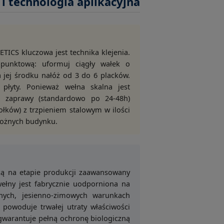
i technologia aplikacyjna
TICS kluczowa jest technika klejenia.
punktową: uformuj ciągły wałek o
a jej środku nałóż od 3 do 6 placków.
płyty. Ponieważ wełna skalna jest
 zaprawy (standardowo po 24-48h)
łków) z trzpieniem stalowym w ilości
rożnych budynku.
ą na etapie produkcji zaawansowany
wełny jest fabrycznie uodporniona na
nych, jesienno-zimowych warunkach
 powoduje trwałej utraty właściwości
 gwarantuje pełną ochronę biologiczną