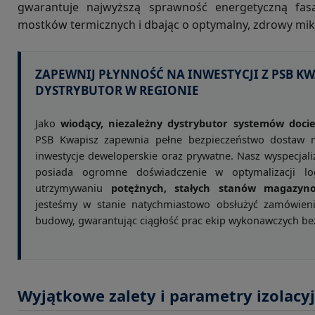
gwarantuje najwyższą sprawność energetyczną fasa
mostków termicznych i dbając o optymalny, zdrowy mik
ZAPEWNIJ PŁYNNOŚĆ NA INWESTYCJI Z PSB KW
DYSTRYBUTOR W REGIONIE
Jako
wiodący, niezależny dystrybutor systemów doci
PSB Kwapisz zapewnia pełne bezpieczeństwo dostaw m
inwestycje deweloperskie oraz prywatne. Nasz wyspecjal
posiada ogromne doświadczenie w optymalizacji log
utrzymywaniu
potężnych, stałych stanów magazyn
jesteśmy w stanie natychmiastowo obsłużyć zamówieni
budowy, gwarantując ciągłość prac ekip wykonawczych be
Wyjątkowe zalety i parametry izolacy