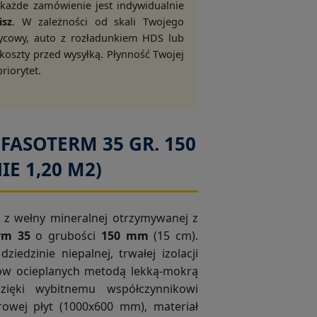
 każde zamówienie jest indywidualnie
sz
. W zależności od skali Twojego
ycowy, auto z rozładunkiem HDS lub
koszty przed wysyłką. Płynność Twojej
riorytet.
FASOTERM 35 GR. 150
E 1,20 M2)
na z wełny mineralnej otrzymywanej z
rm 35
o grubości
150 mm
(15 cm).
dzinie niepalnej, trwałej izolacji
ków ocieplanych metodą lekką-mokrą
Dzięki wybitnemu współczynnikowi
rowej płyt (1000x600 mm), materiał