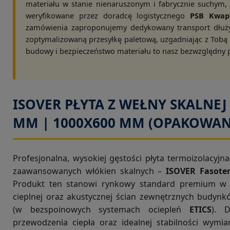
materiału w stanie nienaruszonym i fabrycznie suchym,
weryfikowane przez doradcę logistycznego
PSB Kwapi
zamówienia zaproponujemy dedykowany transport dłuż
zoptymalizowaną przesyłkę paletową, uzgadniając z Tobą 
budowy i bezpieczeństwo materiału to nasz bezwzględny p
ISOVER PŁYTA Z WEŁNY SKALNEJ 
MM | 1000X600 MM (OPAKOWANI
Profesjonalna, wysokiej gęstości płyta termoizolacyj
zaawansowanych włókien skalnych –
ISOVER Fasote
Produkt ten stanowi rynkowy standard premium w dzie
cieplnej oraz akustycznej ścian zewnętrznych budyn
(w bezspoinowych systemach ociepleń
ETICS
). 
przewodzenia ciepła oraz idealnej stabilności wymia