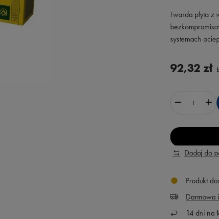
Twarda płyta z
bezkompromisowe
systemach ociep
92,32 zł
b
Dodaj do 
Produkt dos
Darmowa i
14
dni na ł