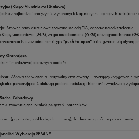
zyjne (Klapy Aluminiowe i Stalowe)
edne z najbardziej precyzyjnie wykonanych klap na rynku, łączących funkcjonalnoś
ja:
Sztywne ramy aluminiowe spawane metodą TIG, odporne na odkształcenia.
:
Klapy standardowe (GKB), wilgociouodpornione (GKBI) oraz ognioochronne (GK
otwierania:
Niezawodne zamki typu
"push-to-open"
, które gwarantują płynną 
raty Gruntujące
 chemii montażowej do różnych podłoży.
gipsu:
Wysoka siła wiązania i optymalny czas otwarty, ułatwiający korygowanie pozy
łęboko penetrujące:
Stabilizują podłoże, redukują chłonność i zwiększają wydaj
o Suchej Zabudowy
temu, zapewniające trwałość połączeń i narożników.
nowe (papierowe, z wkładką aluminiową), flizeliny oraz profile wykończeniowe.
jonaliści Wybierają SEMIN?