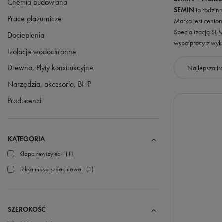
Chemia budowlana
SEMIN
to rodzin
Prace glazurnicze
Marka jest cenion
Specjalizacją SE
Docieplenia
współpracy z wyk
Izolacje wodochronne
Drewno, Płyty konstrukcyjne
Zmień sorto
Najlepsza tr
Narzędzia, akcesoria, BHP
Producenci
KATEGORIA
Klapa rewizyjna
1
Lekka masa szpachlowa
1
SZEROKOŚĆ