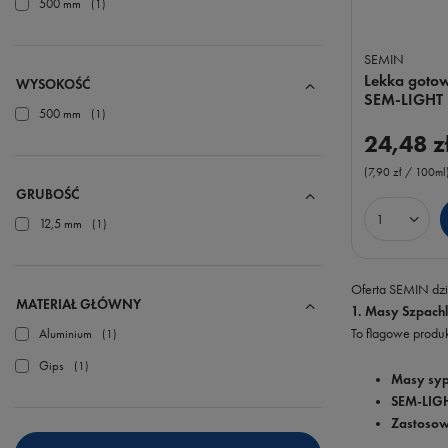
500 mm
1
SEMIN
Lekka goto
WYSOKOŚĆ
SEM-LIGHT –
500 mm
1
24,48 z
(7,90 zł / 100ml
GRUBOŚĆ
12,5 mm
1
Ilość prod
Oferta SEMIN dzie
MATERIAŁ GŁÓWNY
1. Masy Szpachl
To flagowe produ
Aluminium
1
Gips
1
Masy syp
SEM-LIG
Zastosow