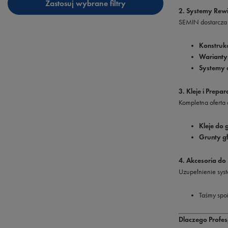
Zastosuj wybrane filtry
2. Systemy Rewi
SEMIN dostarcza j
Konstrukc
Warianty
Systemy 
3. Kleje i Prepa
Kompletna oferta
Kleje do 
Grunty g
4. Akcesoria d
Uzupełnienie sys
Taśmy spoi
Dlaczego Profes