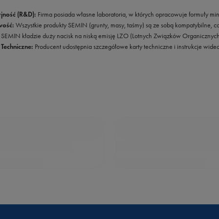
jność (R&D):
Firma posiada własne laboratoria, w których opracowuje formuły mini
wość:
Wszystkie produkty SEMIN (grunty, masy, taśmy) są ze sobą kompatybilne, c
SEMIN kładzie duży nacisk na niską emisję LZO (Lotnych Związków Organicznych), 
Techniczne:
Producent udostępnia szczegółowe karty techniczne i instrukcje wid