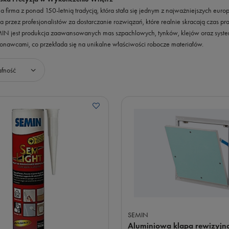
na firma z ponad 150-letnią tradycją, która stała się jednym z najważniejszych e
a przez profesjonalistów za dostarczanie rozwiązań, które realnie skracają czas
MIN jest produkcja zaawansowanych mas szpachlowych, tynków, klejów oraz systemó
onawcami, co przekłada się na unikalne właściwości robocze materiałów.
wanie
afność
SEMIN
Aluminiowa klapa rewizyjn