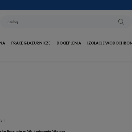
NA
PRACE GLAZURNICZE
DOCIEPLENIA
IZOLACJE WODOCHRO
:
2
)
ska Precyzja w Wykończeniu Wnętrz