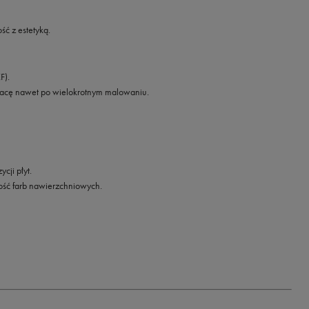
ć z estetyką.
F).
pracę nawet po wielokrotnym malowaniu.
cji płyt.
ność farb nawierzchniowych.