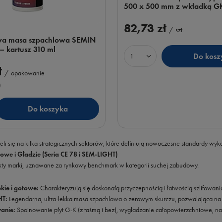
500 x 500 mm z wkładką G
82,73 zł
/
szt.
wa masa szpachlowa SEMIN
 kartusz 310 ml
Do kosz
Ilość produktów
ł
/
opakowanie
)
Do koszyka
uktów
li się na kilka strategicznych sektorów, które definiują nowoczesne standardy wy
owe i Gładzie (Seria CE 78 i SEM-LIGHT)
kty marki, uznawane za rynkowy benchmark w kategorii suchej zabudowy.
kie i gotowe:
Charakteryzują się doskonałą przyczepnością i łatwością szlifowani
HT:
Legendarna, ultra-lekka masa szpachlowa o zerowym skurczu, pozwalająca na
anie:
Spoinowanie płyt G-K (z taśmą i bez), wygładzanie całopowierzchniowe, na