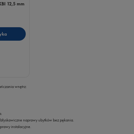
KBI 12,5 mm
yka
kańczania wnętrz:
a.
 błyskawiczne naprawy ubytków bez pękania.
prawy instalacyjne.