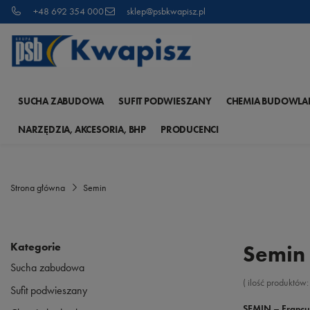
+48 692 354 000
sklep@psbkwapisz.pl
SUCHA ZABUDOWA
SUFIT PODWIESZANY
CHEMIA BUDOWLA
NARZĘDZIA, AKCESORIA, BHP
PRODUCENCI
Strona główna
Semin
Kategorie
Semin
Sucha zabudowa
( ilość produktów
Sufit podwieszany
SEMIN – Francu