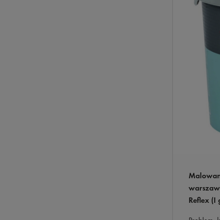
Malowani
warszaws
Reflex (I 