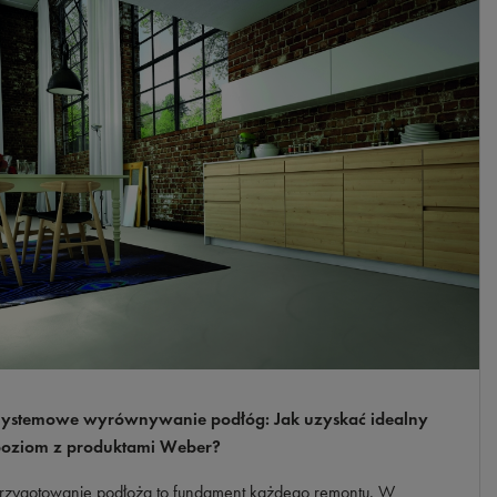
ystemowe wyrównywanie podłóg: Jak uzyskać idealny
oziom z produktami Weber?
rzygotowanie podłoża to fundament każdego remontu. W