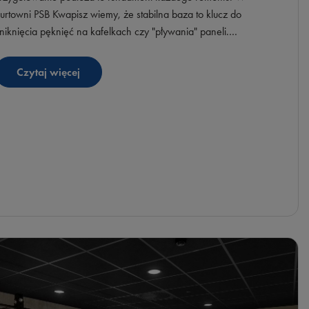
urtowni PSB Kwapisz wiemy, że stabilna baza to klucz do
niknięcia pęknięć na kafelkach czy "pływania" paneli.
rzedstawiamy profesjonalny system renowacyjny.
Czytaj więcej