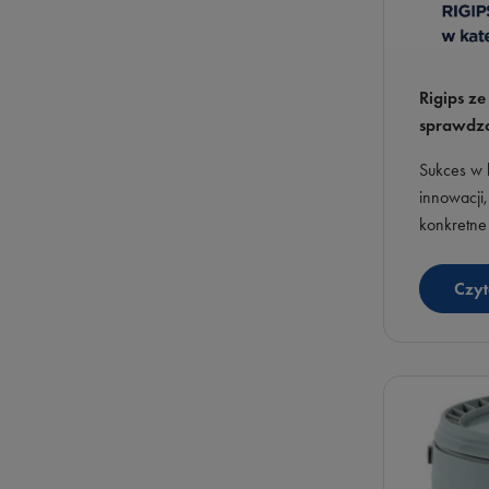
Rigips z
sprawdz
Sukces w b
innowacji,
konkretne
że marka R
Roku 2026
Czyt