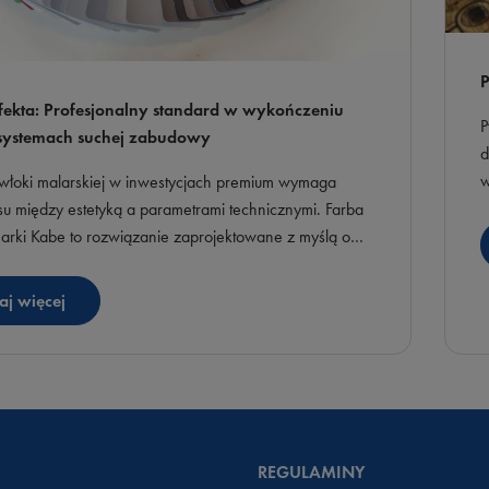
P
fekta: Profesjonalny standard w wykończeniu
P
 systemach suchej zabudowy
d
w
łoki malarskiej w inwestycjach premium wymaga
k
u między estetyką a parametrami technicznymi. Farba
P
marki Kabe to rozwiązanie zaprojektowane z myślą o
i
h, dla których priorytetem jest szybkość aplikacji
aganna struktura powierzchni.
aj więcej
REGULAMINY