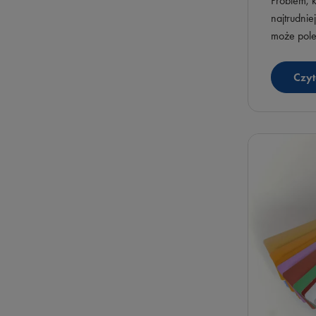
Problem, k
najtrudni
może pole
otwarte p
widoczne 
Czyt
antyreflek