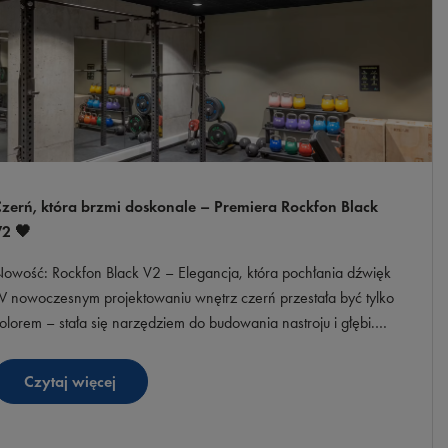
zerń, która brzmi doskonale – Premiera Rockfon Black
2 🖤
owość: Rockfon Black V2 – Elegancja, która pochłania dźwięk
 nowoczesnym projektowaniu wnętrz czerń przestała być tylko
olorem – stała się narzędziem do budowania nastroju i głębi.
rzedstawiamy Rockfon Black V2
Czytaj więcej