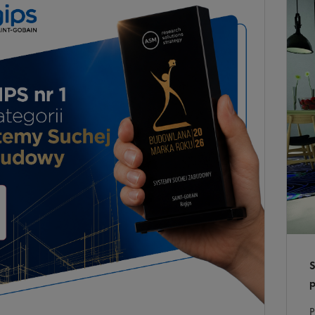
S
p
P