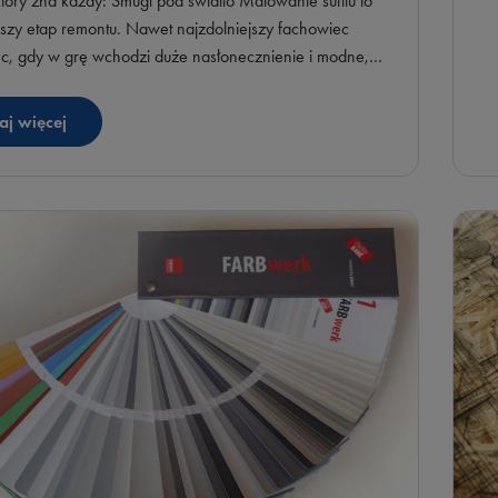
tóry zna każdy: Smugi pod światło Malowanie sufitu to
ejszy etap remontu. Nawet najzdolniejszy fachowiec
c, gdy w grę wchodzi duże nasłonecznienie i modne,
rzestrzenie. Standardowe farby często pozostawiają
„pasu”, które psują efekt końcowy. Rozwiązanie? Farba
aj więcej
syjna.