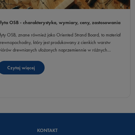
łyta OSB - charakterystyka, wymiary, ceny, zastosowania
łyty OSB, znane również jako Oriented Strand Board, to materiał
rewnopochodny, który jest produkowany z cienkich warstw
iórów drewnianych ułożonych naprzemiennie w różnych
ierunkach. Dzięki temu płyta jest bardzo wytrzymała i stabilna.
łyty OSB są szeroko stosowane w budownictwie, stolarstwie i
Czytaj więcej
nnych dziedzinach przemysłu.
KONTAKT