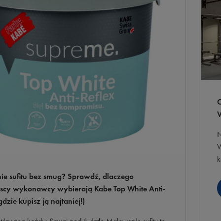
C
V
N
W
k
P
e sufitu bez smug? Sprawdź, dlaczego
cy wykonawcy wybierają Kabe Top White Anti-
gdzie kupisz ją najtaniej!)