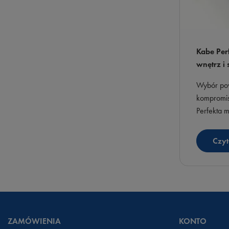
Kabe Per
wnętrz i
Wybór pow
kompromis
Perfekta 
wykonawcac
oraz nien
Czyt
ZAMÓWIENIA
KONTO