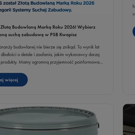
h
u
P
e Złotą Budowlaną Marką Roku 2026! Wybierz
oną suchą zabudowę w PSB Kwapisz
ranży budowlanej nie bierze się znikąd. To wynik lat
 dbałości o detale i zaufania, jakim wykonawcy darzą
 produkty. Mamy ogromną przyjemność poinformować,
igips zdobyła prestiżowy tytuł Złotej Budowlanej Marki
 w kategorii Systemy Suchej Zabudowy!
aj więcej