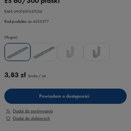
ES 60/300 płaski
EAN:
5907697637050
Kod produktu:
an.4055377
Długość
3,83 zł
brutto
/
szt.
Powiadom o dostępności
Dodaj do porównania
Dodaj do ulubionych