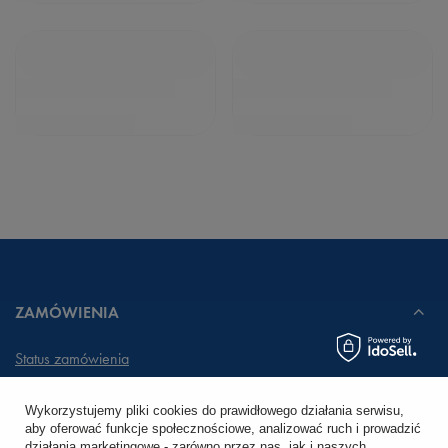
ZAMÓWIENIA
Status zamówienia
Śledzenie przesyłki
Wykorzystujemy pliki cookies do prawidłowego działania serwisu,
aby oferować funkcje społecznościowe, analizować ruch i prowadzić
Chcę zareklamować produkt
działania marketingowe - zarówno przez nas, jak i naszych