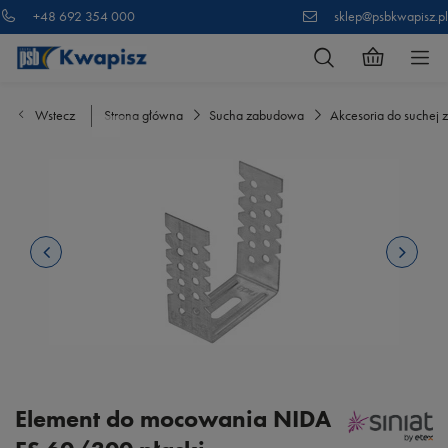
+48 692 354 000
sklep@psbkwapisz.pl
Wstecz
Strona główna
Sucha zabudowa
Akcesoria do suchej
Element do mocowania NIDA