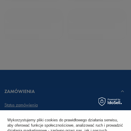
ZAMÓWIENIA
Status zamówienia
Śledzenie przesyłki
Wykorzystujemy pliki cookies do prawidłowego działania serwisu,
aby oferować funkcje społecznościowe, analizować ruch i prowadzić
Chcę zareklamować produkt
działania marketingowe - zarówno przez nas, jak i naszych