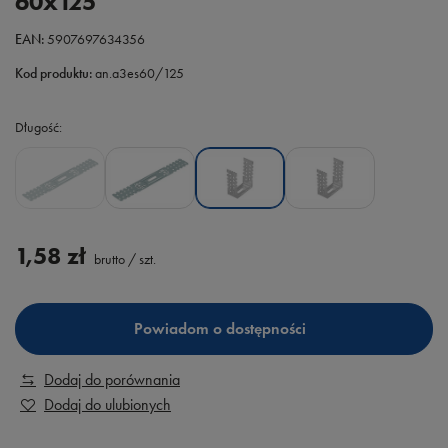
60x125
EAN:
5907697634356
Kod produktu:
an.a3es60/125
Długość
1,58 zł
brutto
/
szt.
Powiadom o dostępności
Dodaj do porównania
Dodaj do ulubionych