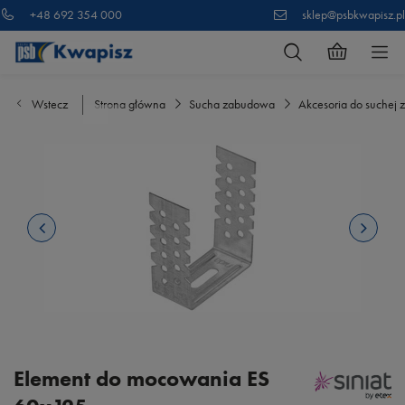
+48 692 354 000
sklep@psbkwapisz.pl
Wstecz
Strona główna
Sucha zabudowa
Akcesoria do suchej
Element do mocowania ES