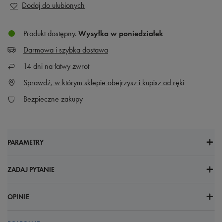
Dodaj do ulubionych
Produkt dostępny
Wysyłka
w poniedziałek
Darmowa i szybka dostawa
14
dni na łatwy zwrot
Sprawdź, w którym sklepie obejrzysz i kupisz od ręki
Bezpieczne zakupy
PARAMETRY
ZADAJ PYTANIE
OPINIE