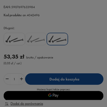
EAN:
5907697633984
Kod produktu:
an.4042496
Długość
53,35 zł
brutto
/
opakowanie
(0,05 zł / szt.)
Dodaj do koszyka
Możesz kupić także poprzez:
Dodaj do porównania