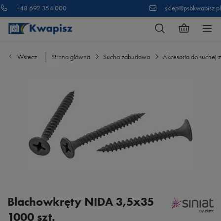
+48 692 354 000
sklep@psbkwapisz.pl
Wstecz
Strona główna
Sucha zabudowa
Akcesoria do suchej
Blachowkręty NIDA 3,5x35
1000 szt.