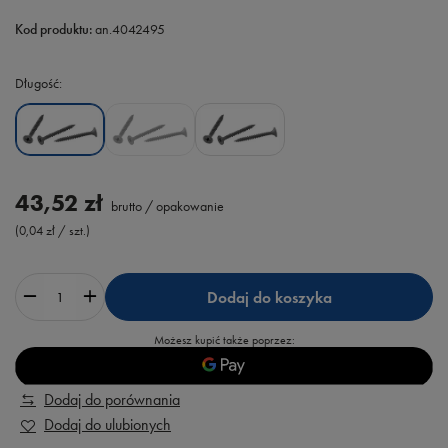
Kod produktu:
an.4042495
Długość
43,52 zł
brutto
/
opakowanie
(0,04 zł / szt.)
Dodaj do koszyka
Możesz kupić także poprzez:
Dodaj do porównania
Dodaj do ulubionych