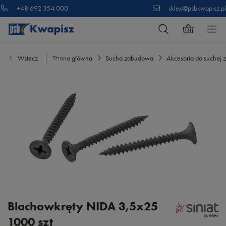
+48 692 354 000
sklep@psbkwapisz.pl
Wstecz
Strona główna
Sucha zabudowa
Akcesoria do suchej
Blachowkręty NIDA 3,5x25
1000 szt