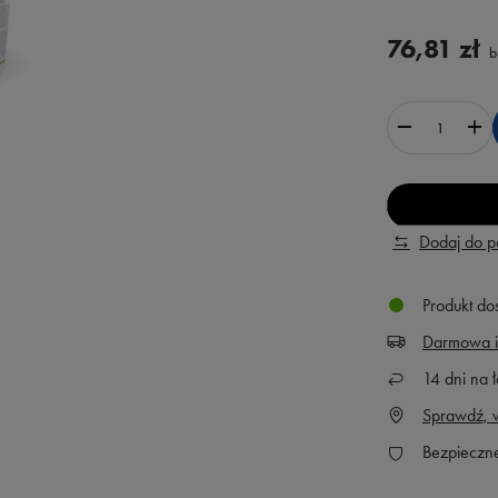
76,81 zł
b
Dodaj do 
Produkt do
Darmowa i
14
dni na ł
Sprawdź, w
Bezpieczn