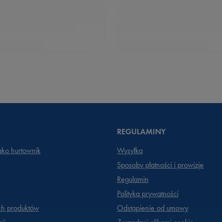
REGULAMINY
jako hurtownik
Wysyłka
Sposoby płatności i prowizje
Regulamin
Polityka prywatności
ch produktów
Odstąpienie od umowy