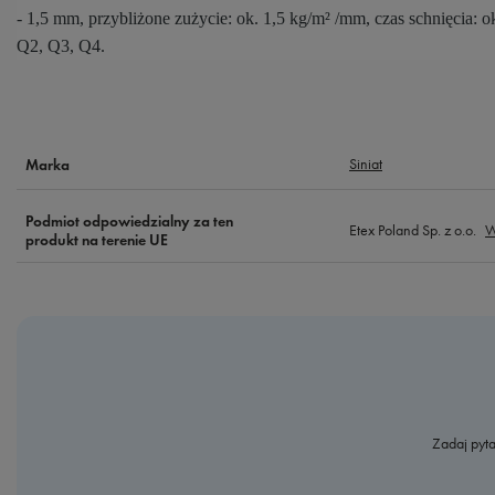
- 1,5 mm, przybliżone zużycie: ok. 1,5 kg/m² /mm, czas schnięcia:
Q2, Q3, Q4.
Siniat
Marka
Podmiot odpowiedzialny za ten
Etex Poland Sp. z o.o.
W
produkt na terenie UE
Zadaj pyta