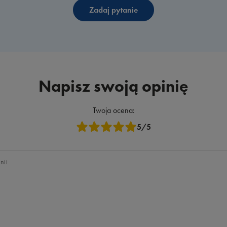
Zadaj pytanie
Napisz swoją opinię
Twoja ocena:
5/5
nii