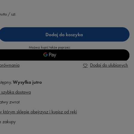
rutto
/
szt.
Dodaj do koszyka
Możesz kupić także poprzez:
porównania
Dodaj do ulubionych
stępny
Wysyłka
jutro
 szybka dostawa
atwy zwrot
 którym sklepie obejrzysz i kupisz od ręki
e zakupy