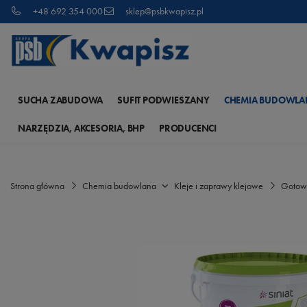
+48 692 354 000
sklep@psbkwapisz.pl
SUCHA ZABUDOWA
SUFIT PODWIESZANY
CHEMIA BUDOWLA
NARZĘDZIA, AKCESORIA, BHP
PRODUCENCI
Strona główna
Chemia budowlana
Kleje i zaprawy klejowe
Gotowa