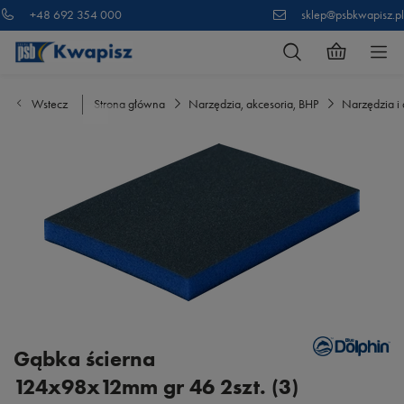
+48 692 354 000
sklep@psbkwapisz.pl
Wstecz
Strona główna
Narzędzia, akcesoria, BHP
Narzędzia i 
Gąbka ścierna
124x98x12mm gr 46 2szt. (3)