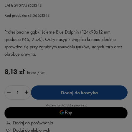
EAN:
5907758521243
Kod produktu:
s3.56621243
Profesjonalne gąbki ścierne Blue Dolphin (124x98x12 mm,
gradacja P46, 2 szt.). Ostry nasyp z węglika krzemu idealnie
sprawdza się przy zgrubnym usuwaniu tynków, starych farb oraz
obróbce drewna.
8,13 zł
brutto
/
szt.
Dodaj do koszyka
Możesz kupić także poprzez:
Dodaj do porównania
Dodaj do ulubionych