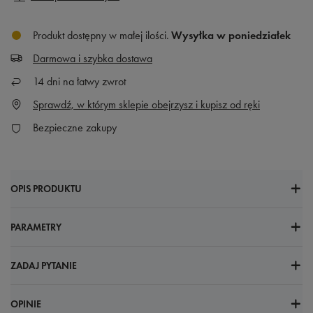
Produkt dostępny w małej ilości
Wysyłka
w poniedziałek
Darmowa i szybka dostawa
14
dni na łatwy zwrot
Sprawdź, w którym sklepie obejrzysz i kupisz od ręki
Bezpieczne zakupy
OPIS PRODUKTU
PARAMETRY
ZADAJ PYTANIE
OPINIE