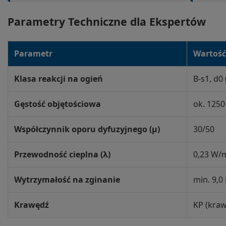
Parametry Techniczne dla Ekspertów
Parametr
Wartość 
Klasa reakcji na ogień
B-s1, d0
Gęstość objętościowa
ok. 1250
Współczynnik oporu dyfuzyjnego (μ)
30/50
Przewodność cieplna (λ)
0,23 W/
Wytrzymałość na zginanie
min. 9,
Krawędź
KP (kraw