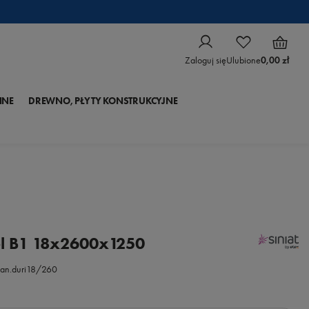
Zaloguj się
Ulubione
0,00 zł
NNE
DREWNO, PŁYTY KONSTRUKCYJNE
l B1 18x2600x1250
an.duri18/260