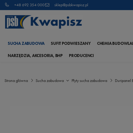
+48 692 354 000
sklep@psbkwapisz.pl
SUCHA ZABUDOWA
SUFIT PODWIESZANY
CHEMIA BUDOWLA
NARZĘDZIA, AKCESORIA, BHP
PRODUCENCI
Strona główna
Sucha zabudowa
Płyty sucha zabudowa
Duripanel