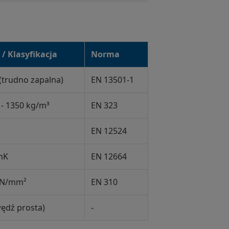
/ Klasyfikacja
Norma
 (trudno zapalna)
EN 13501-1
 - 1350 kg/m³
EN 323
EN 12524
mK
EN 12664
0 N/mm²
EN 310
ędź prosta)
-