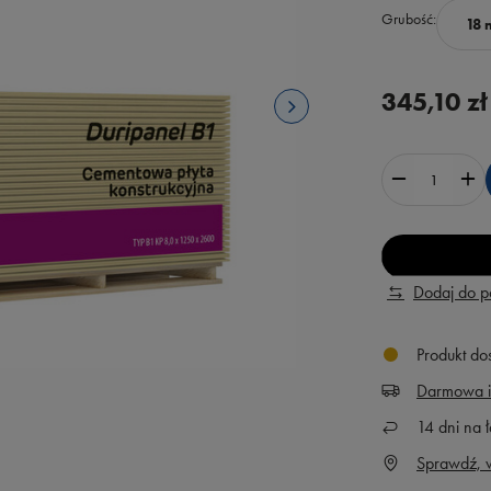
Grubość
18
345,10 zł
Dodaj do 
Produkt dos
Darmowa i
14
dni na ł
Sprawdź, w