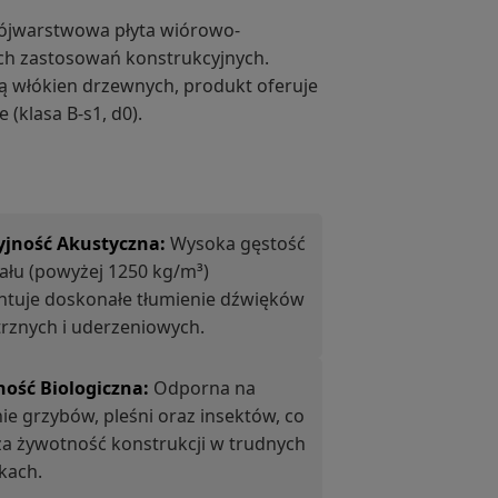
rójwarstwowa płyta wiórowo-
ch zastosowań konstrukcyjnych.
ią włókien drzewnych, produkt oferuje
(klasa B-s1, d0).
yjność Akustyczna:
Wysoka gęstość
ału (powyżej 1250 kg/m³)
tuje doskonałe tłumienie dźwięków
rznych i uderzeniowych.
ność Biologiczna:
Odporna na
nie grzybów, pleśni oraz insektów, co
a żywotność konstrukcji w trudnych
kach.