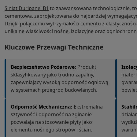
Siniat Duripanel B1
to zaawansowana technologicznie, t
cementowa, zaprojektowana do najbardziej wymagający
Dzięki połączeniu wytrzymałości cementu z elastycznośc
unikalne właściwości nośne, izolacyjne oraz ogniochronne 
Kluczowe Przewagi Techniczne
Bezpieczeństwo Pożarowe:
Produkt
Izolac
sklasyfikowany jako trudno zapalny,
materi
zapewniający wysoką odporność ogniową
gwaran
w systemach przegród budowlanych.
powiet
Odporność Mechaniczna:
Ekstremalna
Stabil
sztywność i odporność na zginanie
działa
pozwalają na stosowanie płyty jako
wydłuż
elementu nośnego stropów i ścian.
warun