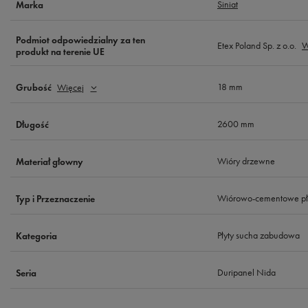
Siniat
Marka
Podmiot odpowiedzialny za ten
Etex Poland Sp. z o.o.
W
produkt na terenie UE
18 mm
Grubość
Więcej
2600 mm
Długość
Wióry drzewne
Materiał głowny
Wiórowo-cementowe pł.
Typ i Przeznaczenie
Płyty sucha zabudowa
Kategoria
Duripanel Nida
Seria