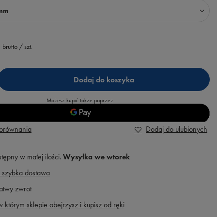
 mm
brutto
/
szt.
Dodaj do koszyka
Możesz kupić także poprzez:
porównania
Dodaj do ulubionych
tępny w małej ilości
Wysyłka
we wtorek
 szybka dostawa
atwy zwrot
 którym sklepie obejrzysz i kupisz od ręki