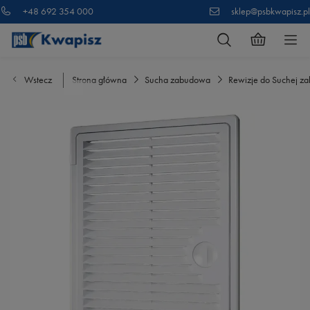
+48 692 354 000
sklep@psbkwapisz.pl
Wstecz
Strona główna
Sucha zabudowa
Rewizje do Suchej z