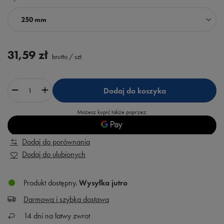
250 mm
31,59 zł
brutto
/
szt.
Dodaj do koszyka
Możesz kupić także poprzez:
Dodaj do porównania
Dodaj do ulubionych
Produkt dostępny
Wysyłka
jutro
Darmowa i szybka dostawa
14
dni na łatwy zwrot