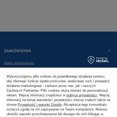
ZAMÓWIENIA
Status zamówienia
Śledzenie przesyłki
Wykorzystujemy pliki cookies do prawidłowego działania serwisu,
aby oferować funkcje społecznościowe, analizować ruch i prowadzić
Chcę zareklamować produkt
działania marketingowe - zarówno przez nas, jak i naszych
Zaufanych Partnerów. Pliki cookies służą również do personalizacji
Chcę zwrócić produkt
reklam. Więcej informacji znajdziesz w
polityce prywatności
. Więcej
informacji na temat warunków i prywatności można znaleźć także na
stronie
Prywatność i warunki Google
. Akceptacja tego komunikatu
Chcę wymienić towar
oznacza zgodę na ich zapisywanie na Twoim komputerze. Możesz
określić warunki przechowywania lub dostępu do nich klikając w