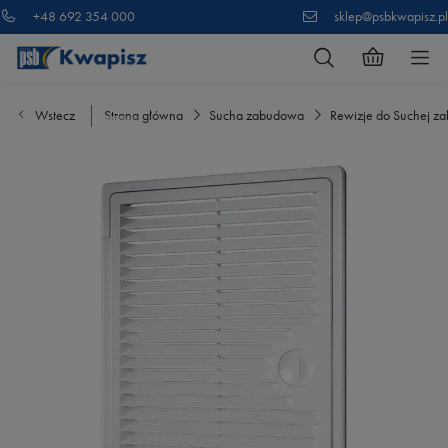
+48 692 354 000
sklep@psbkwapisz.pl
Wstecz
Strona główna
Sucha zabudowa
Rewizje do Suchej z