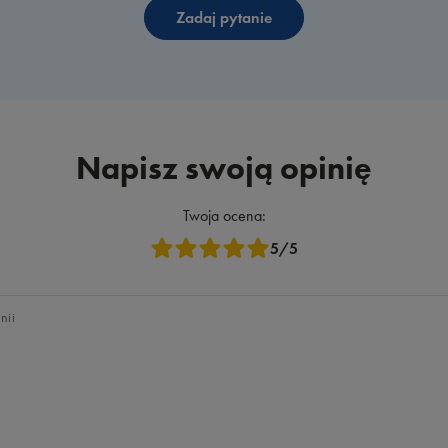
Zadaj pytanie
Napisz swoją opinię
Twoja ocena:
5/5
nii