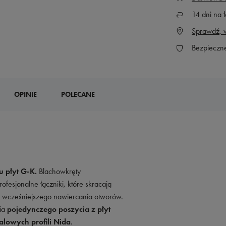
14
dni na ł
Sprawdź, w
Bezpieczn
OPINIE
POLECANE
u płyt G-K.
Blachowkręty
ofesjonalne łączniki, które skracają
bę wcześniejszego nawiercania otworów.
ia
pojedynczego poszycia z płyt
lowych profili Nida
.