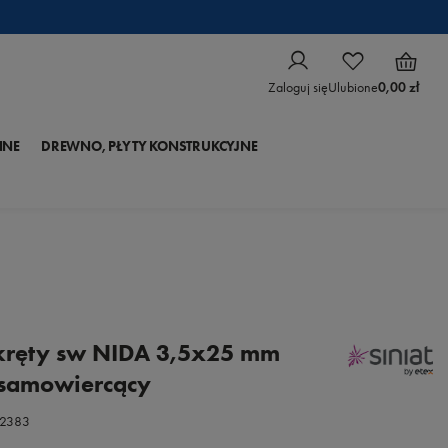
Zaloguj się
Ulubione
0,00 zł
NNE
DREWNO, PŁYTY KONSTRUKCYJNE
kręty sw NIDA 3,5x25 mm
 samowiercący
32383