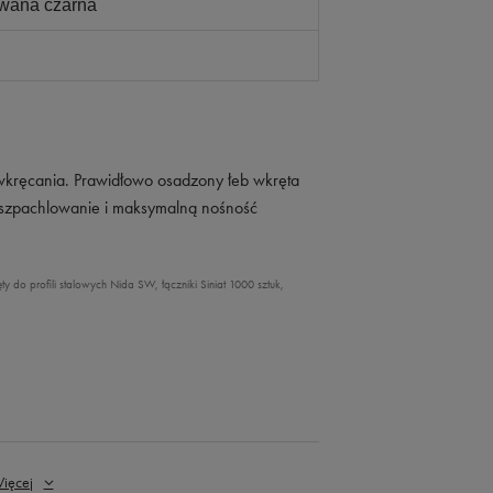
owana czarna
 wkręcania. Prawidłowo osadzony łeb wkręta
d szpachlowanie i maksymalną nośność
do profili stalowych Nida SW, łączniki Siniat 1000 sztuk,
ięcej