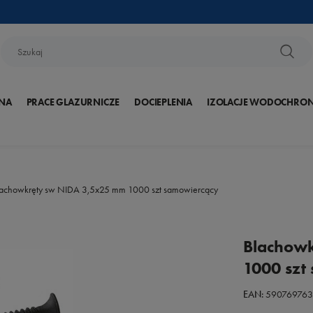
NA
PRACE GLAZURNICZE
DOCIEPLENIA
IZOLACJE WODOCHRO
lachowkręty sw NIDA 3,5x25 mm 1000 szt samowiercący
Blachow
1000 szt
EAN:
59076976