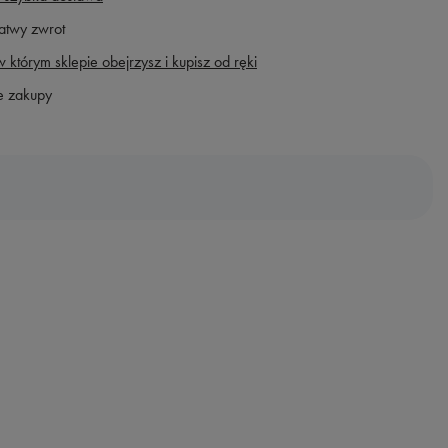
atwy zwrot
 którym sklepie obejrzysz i kupisz od ręki
e zakupy