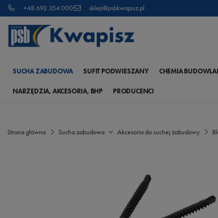
+48 692 354 000
sklep@psbkwapisz.pl
SUCHA ZABUDOWA
SUFIT PODWIESZANY
CHEMIA BUDOWLA
NARZĘDZIA, AKCESORIA, BHP
PRODUCENCI
Strona główna
Sucha zabudowa
Akcesoria do suchej zabudowy
B