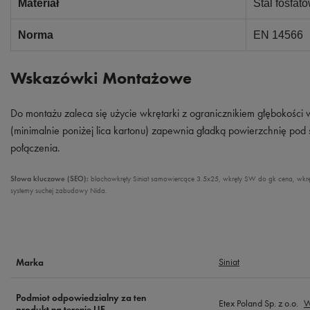
Materiał
Stal fosfat
Norma
EN 14566
Wskazówki Montażowe
Do montażu zaleca się użycie wkrętarki z ogranicznikiem głębokości
(minimalnie poniżej lica kartonu) zapewnia gładką powierzchnię po
połączenia.
Słowa kluczowe (SEO):
blachowkręty Siniat samowiercące 3.5x25, wkręty SW do gk cena, wkręty 
systemy suchej zabudowy Nida.
Siniat
Marka
Podmiot odpowiedzialny za ten
Etex Poland Sp. z o.o.
W
produkt na terenie UE