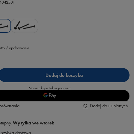
.4042501
tto
/
opakowanie
Dodaj do koszyka
Możesz kupić także poprzez:
porównania
Dodaj do ulubionych
stępny
Wysyłka
we wtorek
 szybka dostawa