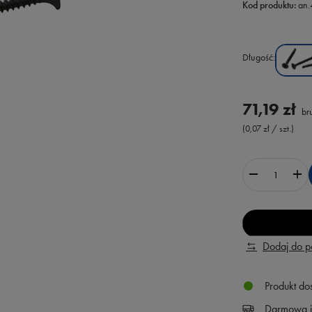
Kod produktu:
an
Długość
71,19 zł
bru
(0,07 zł / szt.)
Dodaj do 
Produkt do
Darmowa i