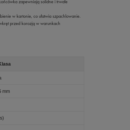
 końcówka zapewniają solidne i trwałe
ienie w kartonie, co ułatwia szpachlowanie.
wkręt przed korozją w warunkach
Klasa
a
25 mm
s)