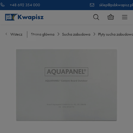
+48 692 354 000
sklep@psbkwapisz.pl
Wstecz
Strona główna
Sucha zabudowa
Płyty sucha zabudow