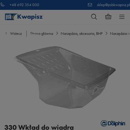
+48 692 354 000
sklep@psbkwapisz.pl
Wstecz
Strona główna
Narzędzia, akcesoria, BHP
Narzędzia i 
330 Wkład do wiadra