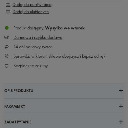
Dodaj do porównania
Dodaj do ulubionych
Produkt dostępny
Wysyłka
we wtorek
Darmowa i szybka dostawa
14
dni na łatwy zwrot
Sprawdź, w którym sklepie obejrzysz i kupisz od ręki
Bezpieczne zakupy
OPIS PRODUKTU
PARAMETRY
ZADAJ PYTANIE