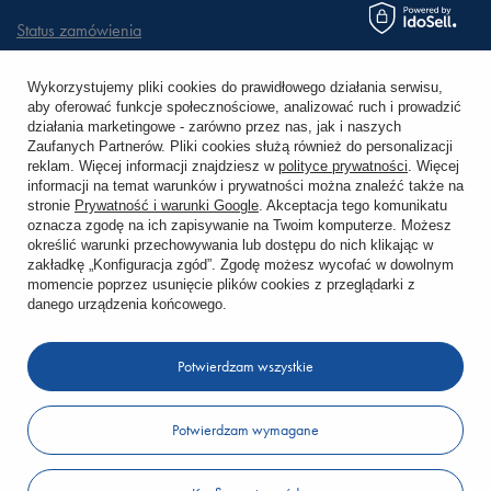
Status zamówienia
Śledzenie przesyłki
Wykorzystujemy pliki cookies do prawidłowego działania serwisu,
aby oferować funkcje społecznościowe, analizować ruch i prowadzić
Chcę zareklamować produkt
działania marketingowe - zarówno przez nas, jak i naszych
Zaufanych Partnerów. Pliki cookies służą również do personalizacji
Chcę zwrócić produkt
reklam. Więcej informacji znajdziesz w
polityce prywatności
. Więcej
informacji na temat warunków i prywatności można znaleźć także na
stronie
Prywatność i warunki Google
. Akceptacja tego komunikatu
Chcę wymienić towar
oznacza zgodę na ich zapisywanie na Twoim komputerze. Możesz
określić warunki przechowywania lub dostępu do nich klikając w
zakładkę „Konfiguracja zgód”. Zgodę możesz wycofać w dowolnym
KONTO
momencie poprzez usunięcie plików cookies z przeglądarki z
danego urządzenia końcowego.
REGULAMINY
Potwierdzam wszystkie
KONTAKT
Potwierdzam wymagane
W sklepie prezentujemy ceny brutto (z VAT).