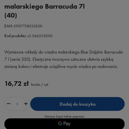
malarskiego Barracuda 7l
(40)
EAN:
5907758555200
Kod produktu:
s3.566555200
Wymienne wkłady do wiadra malarskiego Blue Dolphin Barracuda
7 l (seria 330). Elastyczne tworzywo sztuczne ułatwia szybką
zmianę koloru i eliminuje uciążliwe mycie wiadra po malowaniu.
16,72 zł
brutto
/
szt.
Dodaj do koszyka
Możesz kupić także poprzez: