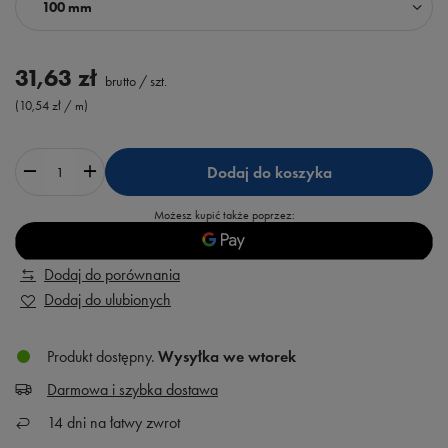
100 mm
31,63 zł
brutto
/
szt.
(10,54 zł / m)
Dodaj do koszyka
Możesz kupić także poprzez:
Dodaj do porównania
Dodaj do ulubionych
Produkt dostępny
Wysyłka
we wtorek
Darmowa i szybka dostawa
14
dni na łatwy zwrot