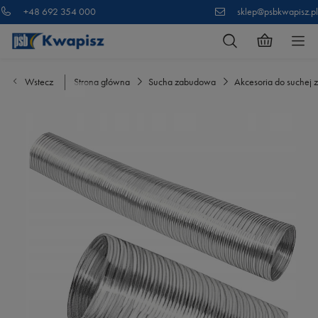
+48 692 354 000
sklep@psbkwapisz.pl
Wstecz
Strona główna
Sucha zabudowa
Akcesoria do suchej