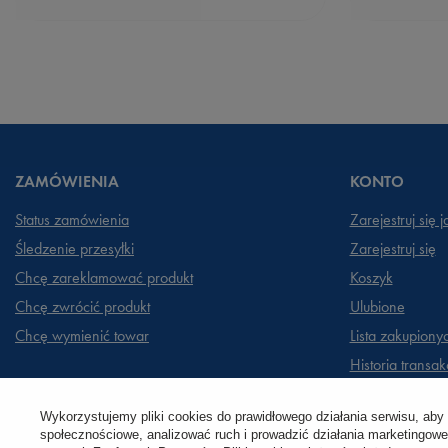
ZAMÓWIENIA
KONTO
Status zamówienia
Zarejestruj się 
Śledzenie przesyłki
Zarejestruj się
Chcę zareklamować produkt
Koszyk
Chcę zwrócić produkt
Ulubione
Chcę wymienić towar
Lista zakupiony
Historia transakc
Moje rabaty
Wykorzystujemy pliki cookies do prawidłowego działania serwisu, aby
Newsletter
społecznościowe, analizować ruch i prowadzić działania marketingowe 