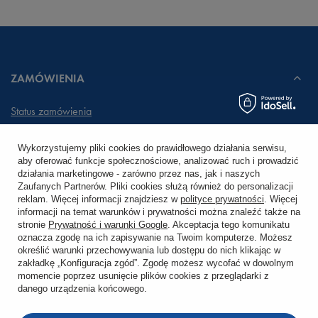
ZAMÓWIENIA
Status zamówienia
Śledzenie przesyłki
Wykorzystujemy pliki cookies do prawidłowego działania serwisu,
aby oferować funkcje społecznościowe, analizować ruch i prowadzić
Chcę zareklamować produkt
działania marketingowe - zarówno przez nas, jak i naszych
Zaufanych Partnerów. Pliki cookies służą również do personalizacji
Chcę zwrócić produkt
reklam. Więcej informacji znajdziesz w
polityce prywatności
. Więcej
informacji na temat warunków i prywatności można znaleźć także na
stronie
Prywatność i warunki Google
. Akceptacja tego komunikatu
Chcę wymienić towar
oznacza zgodę na ich zapisywanie na Twoim komputerze. Możesz
określić warunki przechowywania lub dostępu do nich klikając w
zakładkę „Konfiguracja zgód”. Zgodę możesz wycofać w dowolnym
KONTO
momencie poprzez usunięcie plików cookies z przeglądarki z
danego urządzenia końcowego.
REGULAMINY