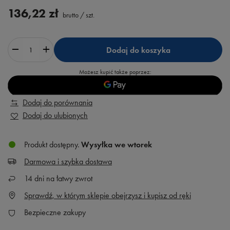
136,22 zł
brutto
/
szt.
Dodaj do koszyka
Możesz kupić także poprzez:
Dodaj do porównania
Dodaj do ulubionych
Produkt dostępny
Wysyłka
we wtorek
Darmowa i szybka dostawa
14
dni na łatwy zwrot
Sprawdź, w którym sklepie obejrzysz i kupisz od ręki
Bezpieczne zakupy