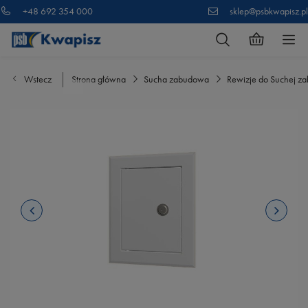
+48 692 354 000
sklep@psbkwapisz.pl
Wstecz
Strona główna
Sucha zabudowa
Rewizje do Suchej z