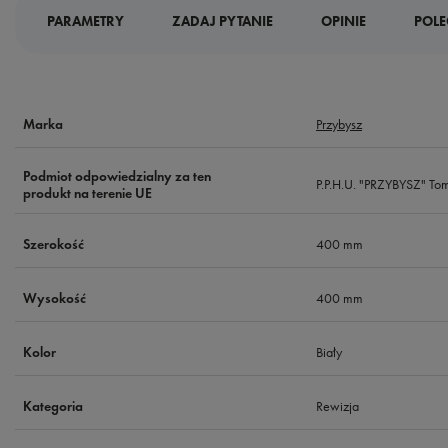
PARAMETRY
ZADAJ PYTANIE
OPINIE
POLE
Przybysz
Marka
Podmiot odpowiedzialny za ten
P.P.H.U. "PRZYBYSZ" To
produkt na terenie UE
400 mm
Szerokość
400 mm
Wysokość
Biały
Kolor
Rewizja
Kategoria