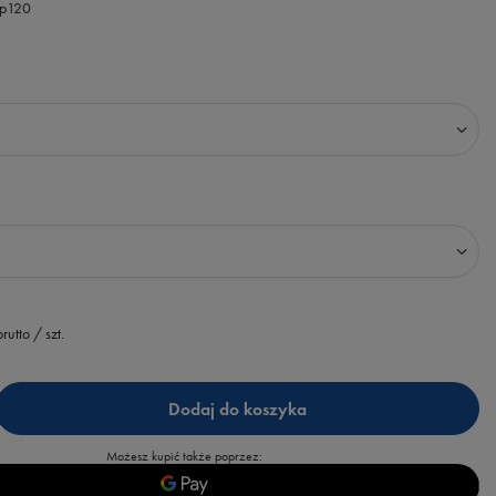
.p120
rutto
/
szt.
Dodaj do koszyka
Możesz kupić także poprzez: