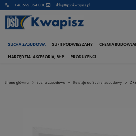
+48 692 354 000
sklep@psbkwapisz.pl
SUCHA ZABUDOWA
SUFIT PODWIESZANY
CHEMIA BUDOWLA
NARZĘDZIA, AKCESORIA, BHP
PRODUCENCI
Strona główna
Sucha zabudowa
Rewizje do Suchej zabudowy
DRZ