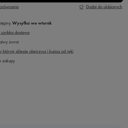
porównania
Dodaj do ulubionych
stępny
Wysyłka
we wtorek
 szybka dostawa
atwy zwrot
 którym sklepie obejrzysz i kupisz od ręki
e zakupy