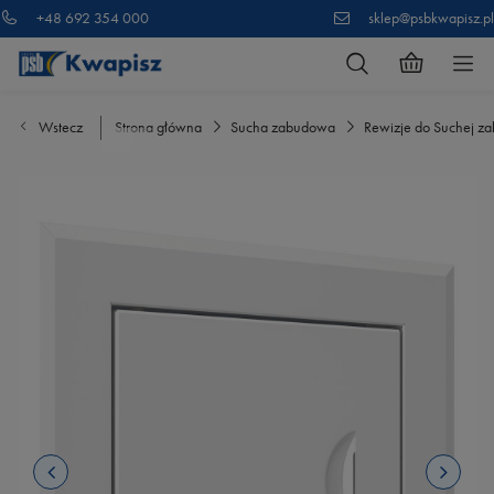
+48 692 354 000
sklep@psbkwapisz.pl
Wstecz
Strona główna
Sucha zabudowa
Rewizje do Suchej z