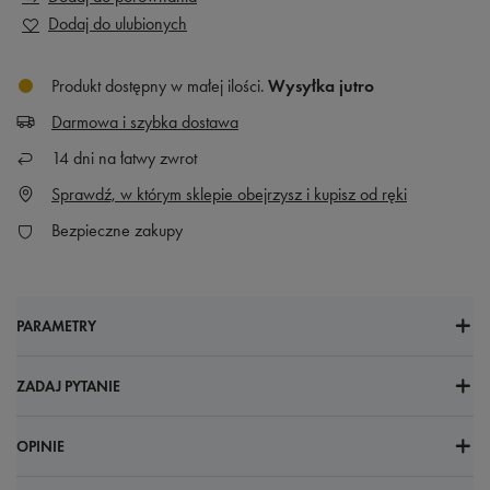
Dodaj do ulubionych
Produkt dostępny w małej ilości
Wysyłka
jutro
Darmowa i szybka dostawa
14
dni na łatwy zwrot
Sprawdź, w którym sklepie obejrzysz i kupisz od ręki
Bezpieczne zakupy
PARAMETRY
ZADAJ PYTANIE
OPINIE