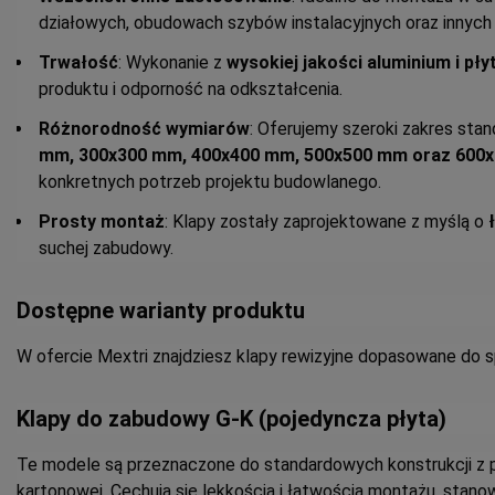
działowych, obudowach szybów instalacyjnych oraz innych 
Trwałość
: Wykonanie z
wysokiej jakości aluminium i pły
produktu i odporność na odkształcenia.
Różnorodność wymiarów
: Oferujemy szeroki zakres st
mm, 300x300 mm, 400x400 mm, 500x500 mm oraz 600
konkretnych potrzeb projektu budowlanego.
Prosty montaż
: Klapy zostały zaprojektowane z myślą o
suchej zabudowy.
Dostępne warianty produktu
W ofercie Mextri znajdziesz klapy rewizyjne dopasowane do
Klapy do zabudowy G-K (pojedyncza płyta)
Te modele są przeznaczone do standardowych konstrukcji z 
kartonowej. Cechują się lekkością i łatwością montażu, stan