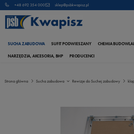
+48 692 354 000
sklep@psbkwapisz.pl
SUCHA ZABUDOWA
SUFIT PODWIESZANY
CHEMIA BUDOWLA
NARZĘDZIA, AKCESORIA, BHP
PRODUCENCI
Strona główna
Sucha zabudowa
Rewizje do Suchej zabudowy
kla