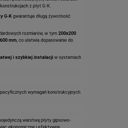
konstrukcjach z płyt G-K.
ty G-K
gwarantuje długą żywotność
andardowych rozmiarów, w tym
200x200
x600 mm
, co ułatwia dopasowanie do
łatwej i szybkiej instalacji
w systemach
 specyficznych wymagań konstrukcyjnych:
pojedynczą warstwą płyty gipsowo-
owiąc ekonomiczne i efektywne