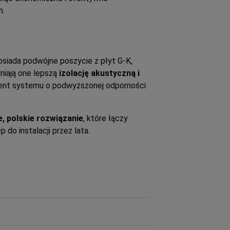
h.
posiada podwójne poszycie z płyt G-K,
iają one lepszą
izolację akustyczną i
ment systemu o podwyższonej odporności
, polskie rozwiązanie
, które łączy
o instalacji przez lata.