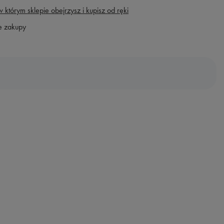
 którym sklepie obejrzysz i kupisz od ręki
e zakupy