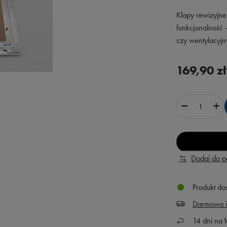
Klapy rewizyjne
funkcjonalność 
czy wentylacyjny
169,90 zł
Dodaj do 
Produkt do
Darmowa i
14
dni na ł