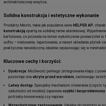
architektonicznej wnętrza.
Solidna konstrukcja i estetyczne wykonanie
Produkty Mextri, takie jak popularna seria
HELPER AP
, charak
konstrukcją
opartą na solidnej ramie aluminiowej. Wypełnieni
kartonowa, co pozwala na łatwe wykończenie powierzchni w 
sufitu – malowanie, tapetowanie, a nawet układanie płytek ce
praktycznie niewidoczna, idealnie wpasowując się w minimalis
Kluczowe cechy i korzyści:
Dyskrecja
: Możliwość pełnego zintegrowania klapy z powie
pozostaje ona
ukryta przed wzrokiem
, zachowując estet
Łatwy dostęp
: Specjalny mechanizm otwierania (często t
zależności od modelu) zapewnia
szybki i bezproblemowy
potrzeby konserwacji czy napraw.
Wszechstronne zastosowanie
: Idealne do montażu w su