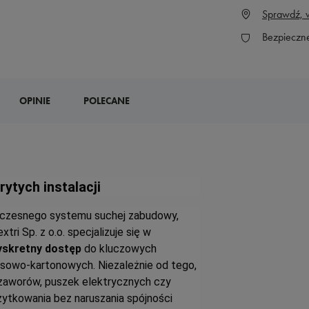
Sprawdź, w
Bezpieczn
OPINIE
POLECANE
ytych instalacji
czesnego systemu suchej zabudowy,
ri Sp. z o.o. specjalizuje się w
dyskretny dostęp
do kluczowych
gipsowo-kartonowych. Niezależnie od tego,
 zaworów, puszek elektrycznych czy
ytkowania bez naruszania spójności