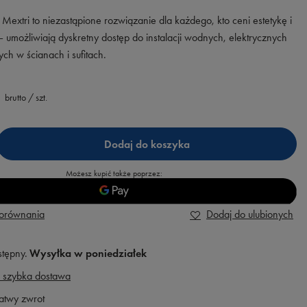
 Mextri to niezastąpione rozwiązanie dla każdego, kto ceni estetykę i
– umożliwiają dyskretny dostęp do instalacji wodnych, elektrycznych
ch w ścianach i sufitach.
brutto
/
szt.
Dodaj do koszyka
Możesz kupić także poprzez:
porównania
Dodaj do ulubionych
stępny
Wysyłka
w poniedziałek
 szybka dostawa
atwy zwrot