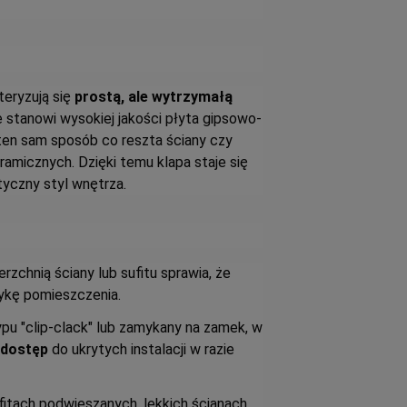
teryzują się
prostą, ale wytrzymałą
e stanowi wysokiej jakości płyta gipsowo-
ten sam sposób co reszta ściany czy
ramicznych. Dzięki temu klapa staje się
tyczny styl wnętrza.
rzchnią ściany lub sufitu sprawia, że
ykę pomieszczenia.
ypu "clip-clack" lub zamykany na zamek, w
 dostęp
do ukrytych instalacji w razie
fitach podwieszanych, lekkich ścianach