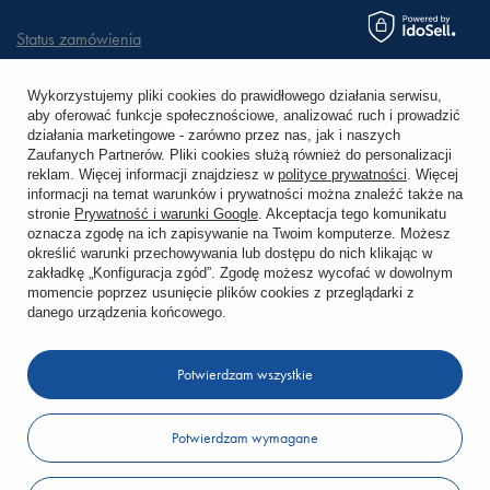
Status zamówienia
Śledzenie przesyłki
Wykorzystujemy pliki cookies do prawidłowego działania serwisu,
aby oferować funkcje społecznościowe, analizować ruch i prowadzić
Chcę zareklamować produkt
działania marketingowe - zarówno przez nas, jak i naszych
Zaufanych Partnerów. Pliki cookies służą również do personalizacji
Chcę zwrócić produkt
reklam. Więcej informacji znajdziesz w
polityce prywatności
. Więcej
informacji na temat warunków i prywatności można znaleźć także na
stronie
Prywatność i warunki Google
. Akceptacja tego komunikatu
Chcę wymienić towar
oznacza zgodę na ich zapisywanie na Twoim komputerze. Możesz
określić warunki przechowywania lub dostępu do nich klikając w
zakładkę „Konfiguracja zgód”. Zgodę możesz wycofać w dowolnym
KONTO
momencie poprzez usunięcie plików cookies z przeglądarki z
danego urządzenia końcowego.
REGULAMINY
Potwierdzam wszystkie
KONTAKT
Potwierdzam wymagane
W sklepie prezentujemy ceny brutto (z VAT).