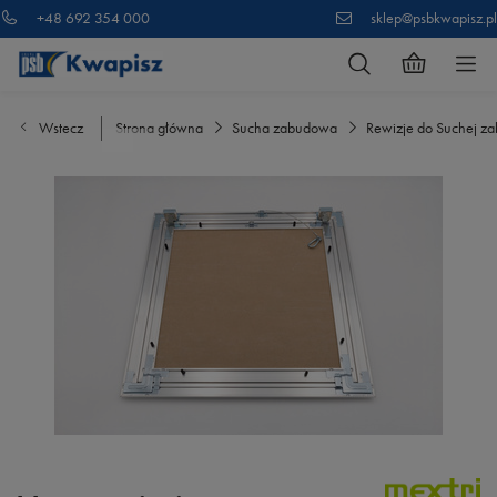
+48 692 354 000
sklep@psbkwapisz.pl
Wstecz
Strona główna
Sucha zabudowa
Rewizje do Suchej z