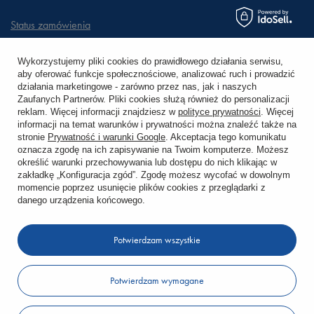
Status zamówienia
Śledzenie przesyłki
Wykorzystujemy pliki cookies do prawidłowego działania serwisu,
aby oferować funkcje społecznościowe, analizować ruch i prowadzić
Chcę zareklamować produkt
działania marketingowe - zarówno przez nas, jak i naszych
Zaufanych Partnerów. Pliki cookies służą również do personalizacji
Chcę zwrócić produkt
reklam. Więcej informacji znajdziesz w
polityce prywatności
. Więcej
informacji na temat warunków i prywatności można znaleźć także na
stronie
Prywatność i warunki Google
. Akceptacja tego komunikatu
Chcę wymienić towar
oznacza zgodę na ich zapisywanie na Twoim komputerze. Możesz
określić warunki przechowywania lub dostępu do nich klikając w
zakładkę „Konfiguracja zgód”. Zgodę możesz wycofać w dowolnym
KONTO
momencie poprzez usunięcie plików cookies z przeglądarki z
danego urządzenia końcowego.
REGULAMINY
Potwierdzam wszystkie
KONTAKT
Potwierdzam wymagane
W sklepie prezentujemy ceny brutto (z VAT).