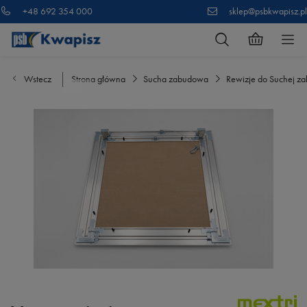
+48 692 354 000
sklep@psbkwapisz.pl
Wstecz
Strona główna
Sucha zabudowa
Rewizje do Suchej z