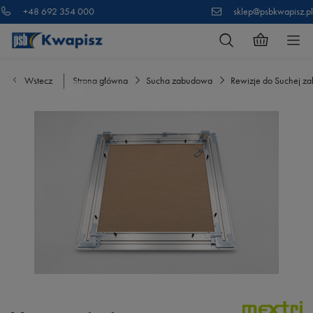
+48 692 354 000
sklep@psbkwapisz.pl
Wstecz
Strona główna
Sucha zabudowa
Rewizje do Suchej z