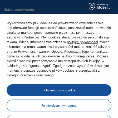
Status zamówienia
Śledzenie przesyłki
Wykorzystujemy pliki cookies do prawidłowego działania serwisu,
aby oferować funkcje społecznościowe, analizować ruch i prowadzić
Chcę zareklamować produkt
działania marketingowe - zarówno przez nas, jak i naszych
Zaufanych Partnerów. Pliki cookies służą również do personalizacji
Chcę zwrócić produkt
reklam. Więcej informacji znajdziesz w
polityce prywatności
. Więcej
informacji na temat warunków i prywatności można znaleźć także na
stronie
Prywatność i warunki Google
. Akceptacja tego komunikatu
Chcę wymienić towar
oznacza zgodę na ich zapisywanie na Twoim komputerze. Możesz
określić warunki przechowywania lub dostępu do nich klikając w
zakładkę „Konfiguracja zgód”. Zgodę możesz wycofać w dowolnym
KONTO
momencie poprzez usunięcie plików cookies z przeglądarki z
danego urządzenia końcowego.
REGULAMINY
Potwierdzam wszystkie
KONTAKT
Potwierdzam wymagane
W sklepie prezentujemy ceny brutto (z VAT).