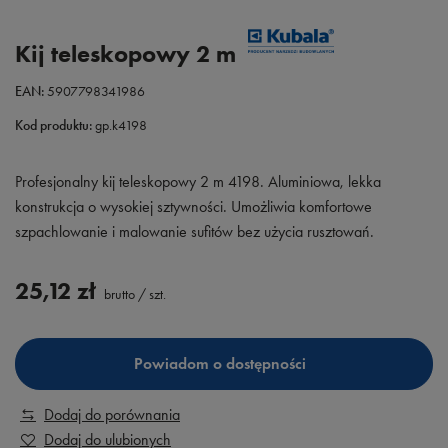
Kij teleskopowy 2 m
EAN:
5907798341986
Kod produktu:
gp.k4198
Profesjonalny kij teleskopowy 2 m 4198. Aluminiowa, lekka
konstrukcja o wysokiej sztywności. Umożliwia komfortowe
szpachlowanie i malowanie sufitów bez użycia rusztowań.
25,12 zł
brutto
/
szt.
Powiadom o dostępności
Dodaj do porównania
Dodaj do ulubionych