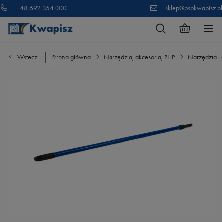
+48 692 354 000
sklep@psbkwapisz.pl
Wstecz
Strona główna
Narzędzia, akcesoria, BHP
Narzędzia i 