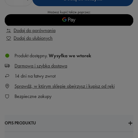
Możesz kupić także poprzez:
Dodaj do porównania
Dodaj do ulubionych
Produkt dostępny
Wysyłka
we wtorek
Darmowa i szybka dostawa
14
dni na łatwy zwrot
Sprawdź, w którym sklepie obejrzysz i kupisz od ręki
Bezpieczne zakupy
OPIS PRODUKTU