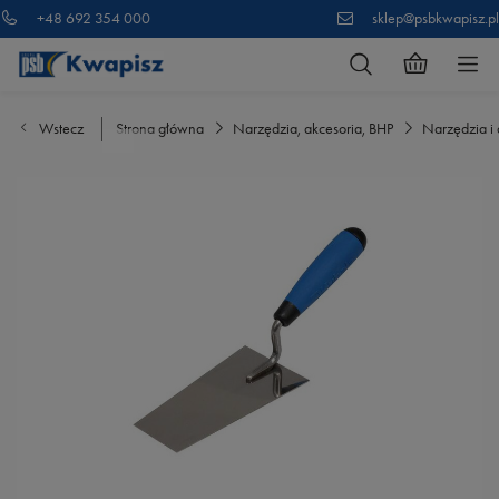
+48 692 354 000
sklep@psbkwapisz.pl
Wstecz
Strona główna
Narzędzia, akcesoria, BHP
Narzędzia i 