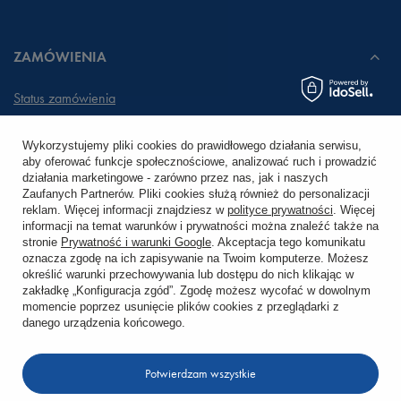
ZAMÓWIENIA
Status zamówienia
Śledzenie przesyłki
Wykorzystujemy pliki cookies do prawidłowego działania serwisu,
aby oferować funkcje społecznościowe, analizować ruch i prowadzić
Chcę zareklamować produkt
działania marketingowe - zarówno przez nas, jak i naszych
Zaufanych Partnerów. Pliki cookies służą również do personalizacji
Chcę zwrócić produkt
reklam. Więcej informacji znajdziesz w
polityce prywatności
. Więcej
informacji na temat warunków i prywatności można znaleźć także na
stronie
Prywatność i warunki Google
. Akceptacja tego komunikatu
Chcę wymienić towar
oznacza zgodę na ich zapisywanie na Twoim komputerze. Możesz
określić warunki przechowywania lub dostępu do nich klikając w
zakładkę „Konfiguracja zgód”. Zgodę możesz wycofać w dowolnym
KONTO
momencie poprzez usunięcie plików cookies z przeglądarki z
danego urządzenia końcowego.
REGULAMINY
Potwierdzam wszystkie
KONTAKT