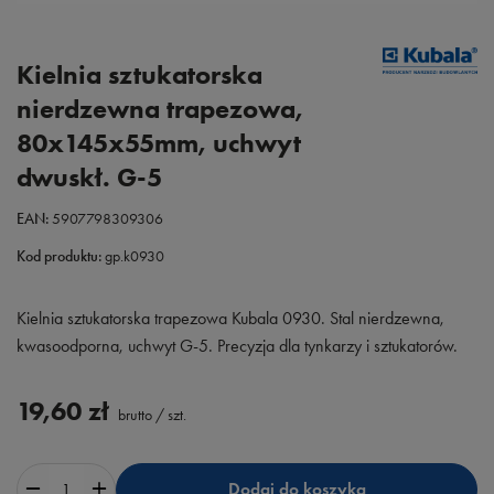
Kielnia sztukatorska
nierdzewna trapezowa,
80x145x55mm, uchwyt
dwuskł. G-5
EAN:
5907798309306
Kod produktu:
gp.k0930
Kielnia sztukatorska trapezowa Kubala 0930. Stal nierdzewna,
kwasoodporna, uchwyt G-5. Precyzja dla tynkarzy i sztukatorów.
19,60 zł
brutto
/
szt.
Dodaj do koszyka