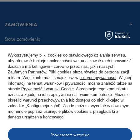
ZAMÓWIENIA
Status zamówienia
Śledzenie przesyłki
Wykorzystujemy pliki cookies do prawidłowego działania serwisu,
aby oferować funkcje społecznościowe, analizować ruch i prowadzić
Chcę zareklamować produkt
działania marketingowe - zarówno przez nas, jak i naszych
Zaufanych Partnerów. Pliki cookies służą również do personalizacji
Chcę zwrócić produkt
reklam. Więcej informacji znajdziesz w
polityce prywatności
. Więcej
informacji na temat warunków i prywatności można znaleźć także na
stronie
Prywatność i warunki Google
. Akceptacja tego komunikatu
Chcę wymienić towar
oznacza zgodę na ich zapisywanie na Twoim komputerze. Możesz
określić warunki przechowywania lub dostępu do nich klikając w
zakładkę „Konfiguracja zgód”. Zgodę możesz wycofać w dowolnym
KONTO
momencie poprzez usunięcie plików cookies z przeglądarki z
danego urządzenia końcowego.
REGULAMINY
Potwierdzam wszystkie