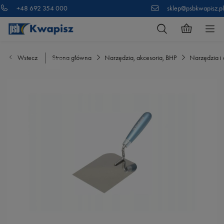
+48 692 354 000
sklep@psbkwapisz.pl
Wstecz
Strona główna
Narzędzia, akcesoria, BHP
Narzędzia i 