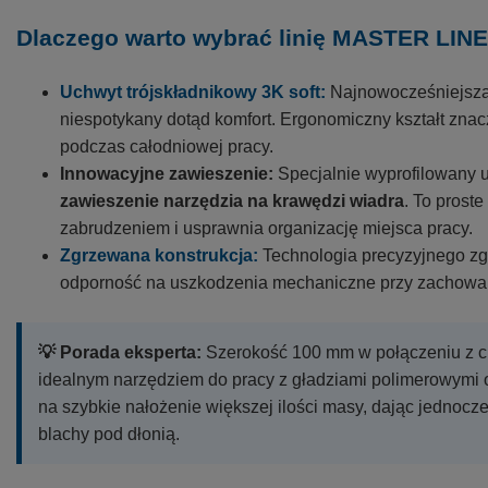
Dlaczego warto wybrać linię MASTER LIN
Uchwyt trójskładnikowy 3K soft:
Najnowocześniejsza 
niespotykany dotąd komfort. Ergonomiczny kształt zna
podczas całodniowej pracy.
Innowacyjne zawieszenie:
Specjalnie wyprofilowany 
zawieszenie narzędzia na krawędzi wiadra
. To prost
zabrudzeniem i usprawnia organizację miejsca pracy.
Zgrzewana konstrukcja:
Technologia precyzyjnego zg
odporność na uszkodzenia mechaniczne przy zachowani
💡 Porada eksperta:
Szerokość 100 mm w połączeniu z cie
idealnym narzędziem do pracy z gładziami polimerowymi 
na szybkie nałożenie większej ilości masy, dając jednocz
blachy pod dłonią.