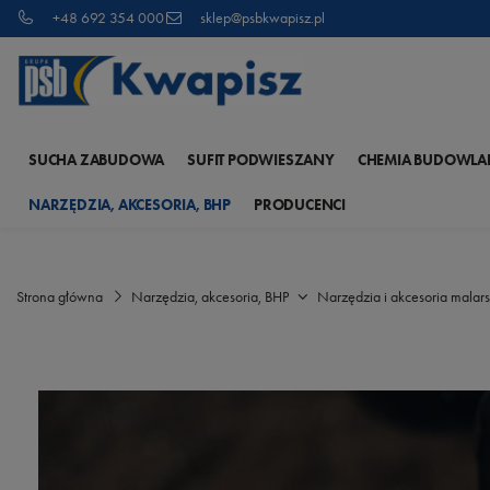
+48 692 354 000
sklep@psbkwapisz.pl
SUCHA ZABUDOWA
SUFIT PODWIESZANY
CHEMIA BUDOWLA
NARZĘDZIA, AKCESORIA, BHP
PRODUCENCI
Strona główna
Narzędzia, akcesoria, BHP
Narzędzia i akcesoria malars