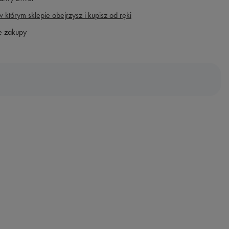
 którym sklepie obejrzysz i kupisz od ręki
e zakupy