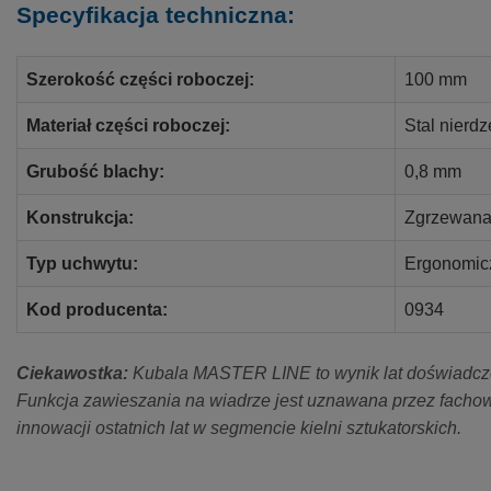
Specyfikacja techniczna:
Szerokość części roboczej:
100 mm
Materiał części roboczej:
Stal nierd
Grubość blachy:
0,8 mm
Konstrukcja:
Zgrzewan
Typ uchwytu:
Ergonomicz
Kod producenta:
0934
Ciekawostka:
Kubala MASTER LINE to wynik lat doświadcze
Funkcja zawieszania na wiadrze jest uznawana przez fachow
innowacji ostatnich lat w segmencie kielni sztukatorskich.