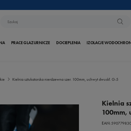
NA
PRACE GLAZURNICZE
DOCIEPLENIA
IZOLACJE WODOCHRO
kie
Kielnia sztukatorska nierdzewna szer. 100mm, uchwyt dwuskł. G-5
Kielnia 
100mm, u
EAN:
59077983