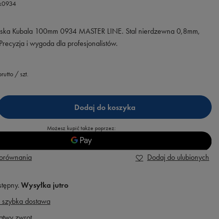
.k0934
torska Kubala 100mm 0934 MASTER LINE. Stal nierdzewna 0,8mm,
Precyzja i wygoda dla profesjonalistów.
rutto
/
szt.
Dodaj do koszyka
Możesz kupić także poprzez:
porównania
Dodaj do ulubionych
stępny
Wysyłka
jutro
 szybka dostawa
atwy zwrot