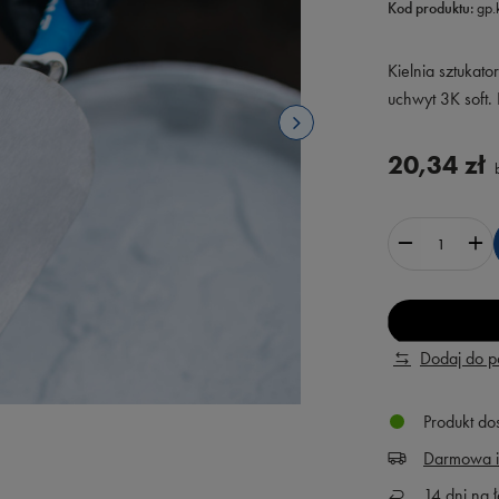
Kod produktu:
gp
Kielnia sztuka
uchwyt 3K soft. 
20,34 zł
b
Dodaj do 
Produkt do
Darmowa i
14
dni na ł