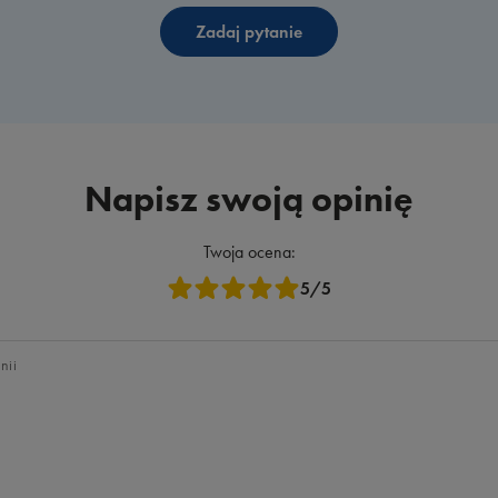
Zadaj pytanie
Napisz swoją opinię
Twoja ocena:
5/5
nii