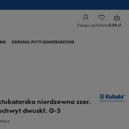
Zaloguj się
Ulubione
0,00 zł
NNE
DREWNO, PŁYTY KONSTRUKCYJNE
sztukatorska nierdzewna szer.
chwyt dwuskł. G-5
09344