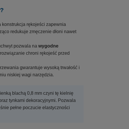
E?
konstrukcja rękojeści zapewnia
cząco redukuje zmęczenie dłoni nawet
uchwyt pozwala na
wygodne
e rozwiązanie chroni rękojeść przed
rzewania gwarantuje wysoką trwałość i
u niskiej wagi narzędzia.
nką blachą 0,8 mm czyni tę kielnię
oraz tynkami dekoracyjnymi. Pozwala
eśnie pełne poczucie elastyczności