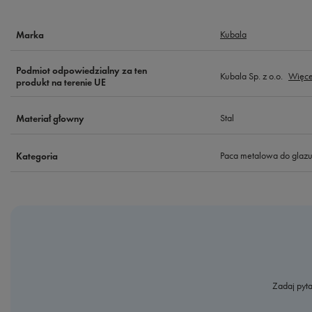
Kubala
Marka
Podmiot odpowiedzialny za ten
Kubala Sp. z o.o.
Więce
produkt na terenie UE
Stal
Materiał głowny
Paca metalowa do glazu
Kategoria
Zadaj pyta