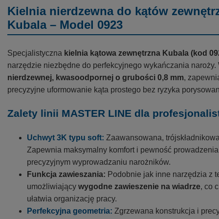
Kielnia nierdzewna do kątów zewnę
Kubala – Model 0923
Specjalistyczna
kielnia kątowa zewnętrzna Kubala (kod 09
narzędzie niezbędne do perfekcyjnego wykańczania naroż
nierdzewnej, kwasoodpornej o grubości 0,8 mm
, zapewni
precyzyjne uformowanie kąta prostego bez ryzyka porysowan
Zalety linii MASTER LINE dla profesjonalis
Uchwyt 3K typu soft:
Zaawansowana, trójskładnikowa 
Zapewnia maksymalny komfort i pewność prowadzenia n
precyzyjnym wyprowadzaniu narożników.
Funkcja zawieszania:
Podobnie jak inne narzędzia z te
umożliwiający
wygodne zawieszenie na wiadrze
, co 
ułatwia organizację pracy.
Perfekcyjna geometria:
Zgrzewana konstrukcja i precy