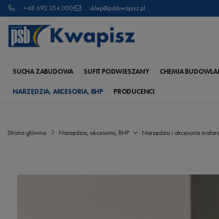
+48 692 354 000
sklep@psbkwapisz.pl
SUCHA ZABUDOWA
SUFIT PODWIESZANY
CHEMIA BUDOWLA
NARZĘDZIA, AKCESORIA, BHP
PRODUCENCI
Strona główna
Narzędzia, akcesoria, BHP
Narzędzia i akcesoria malars