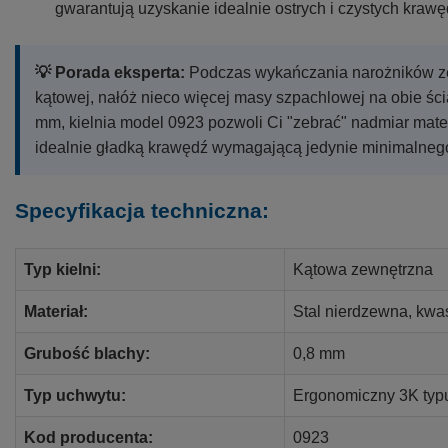
gwarantują uzyskanie idealnie ostrych i czystych kraw
💡 Porada eksperta:
Podczas wykańczania narożników ze
kątowej, nałóż nieco więcej masy szpachlowej na obie ścia
mm, kielnia model 0923 pozwoli Ci "zebrać" nadmiar mat
idealnie gładką krawędź wymagającą jedynie minimalnego
Specyfikacja techniczna:
Typ kielni:
Kątowa zewnętrzna
Materiał:
Stal nierdzewna, kw
Grubość blachy:
0,8 mm
Typ uchwytu:
Ergonomiczny 3K typu
Kod producenta:
0923