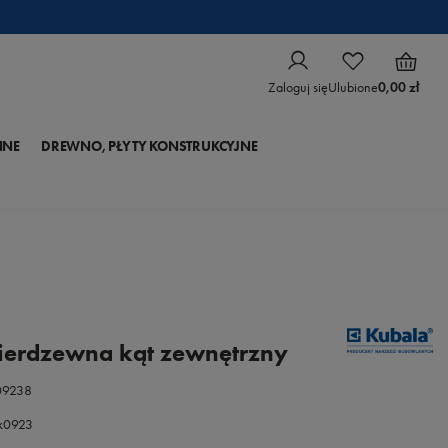
Zaloguj się
Ulubione
0,00 zł
NNE
DREWNO, PŁYTY KONSTRUKCYJNE
nierdzewna kąt zewnętrzny
09238
.k0923