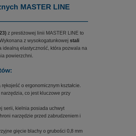
trznych MASTER LINE
23)
z prestiżowej linii MASTER LINE to
y. Wykonana z wysokogatunkowej
stali
a idealną elastyczność, która pozwala na
ia powierzchni.
tów:
rękojeść o ergonomicznym kształcie.
arzędzia, co jest kluczowe przy
j serii, kielnia posiada uchwyt
chroni narzędzie przed zabrudzeniem i
zyjne gięcie blachy o grubości 0,8 mm