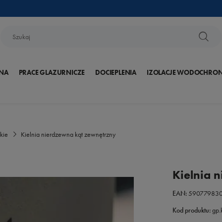
NA
PRACE GLAZURNICZE
DOCIEPLENIA
IZOLACJE WODOCHRO
kie
Kielnia nierdzewna kąt zewnętrzny
Kielnia 
EAN:
59077983
Kod produktu:
gp