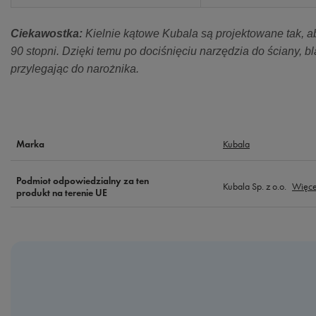
Ciekawostka:
Kielnie kątowe Kubala są projektowane tak, ab
90 stopni. Dzięki temu po dociśnięciu narzędzia do ściany, bl
przylegając do narożnika.
Kubala
Marka
Podmiot odpowiedzialny za ten
Kubala Sp. z o.o.
Więce
produkt na terenie UE