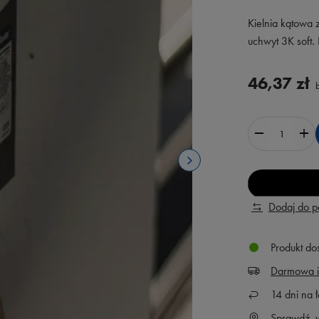
Kielnia kątowa
uchwyt 3K soft. 
46,37 zł
b
Dodaj do 
Produkt do
Darmowa i
14
dni na ł
Sprawdź, w