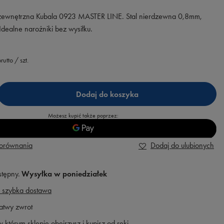
 zewnętrzna Kubala 0923 MASTER LINE. Stal nierdzewna 0,8mm,
Idealne narożniki bez wysiłku.
rutto
/
szt.
Dodaj do koszyka
Możesz kupić także poprzez:
porównania
Dodaj do ulubionych
stępny
Wysyłka
w poniedziałek
 szybka dostawa
atwy zwrot
 którym sklepie obejrzysz i kupisz od ręki