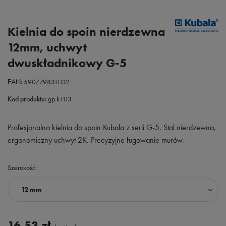
Kielnia do spoin nierdzewna
12mm, uchwyt
dwuskładnikowy G-5
EAN:
5907798311132
Kod produktu:
gp.k1113
Profesjonalna kielnia do spoin Kubala z serii G-5. Stal nierdzewna,
ergonomiczny uchwyt 2K. Precyzyjne fugowanie murów.
Szerokość
12 mm
16,53 zł