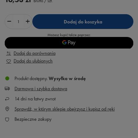
brutto
/
szt.
Dodaj do koszyka
Możesz kupić także poprzez:
Dodaj do porównania
Dodaj do ulubionych
Produkt dostępny
Wysyłka
w środę
Darmowa i szybka dostawa
14
dni na łatwy zwrot
Sprawdź, w którym sklepie obejrzysz i kupisz od ręki
Bezpieczne zakupy