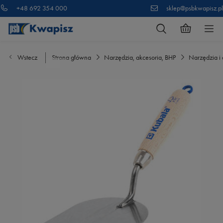
+48 692 354 000
sklep@psbkwapisz.pl
Wstecz
Strona główna
Narzędzia, akcesoria, BHP
Narzędzia i 